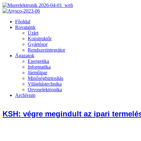
Főoldal
Rovataink
Üzlet
Konstruktőr
Gyártósor
Rendszerintegrátor
Ágazatok
Energetika
Informatika
Járműipar
Minőségbiztosítás
Világítástechnika
Orvoselektronika
Archívum
KSH: végre megindult az ipari termelé