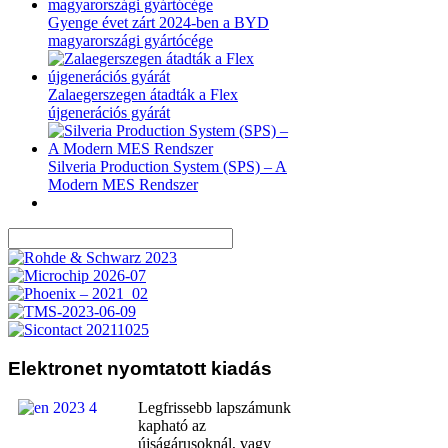
Gyenge évet zárt 2024-ben a BYD
magyarországi gyártócége
Zalaegerszegen átadták a Flex
újgenerációs gyárát
Silveria Production System (SPS) – A
Modern MES Rendszer
Elektronet
nyomtatott kiadás
Legfrissebb lapszámunk
kapható az
újságárusoknál, vagy