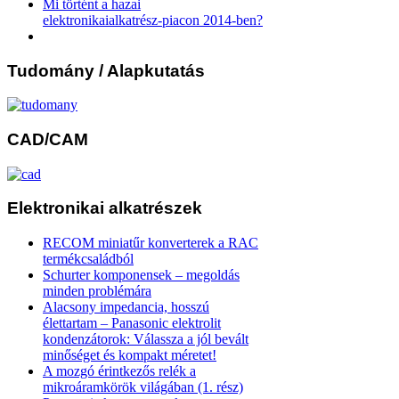
Mi történt a hazai
elektronikaialkatrész-piacon 2014-ben?
Tudomány
/ Alapkutatás
CAD/CAM
Elektronikai
alkatrészek
RECOM miniatűr konverterek a RAC
termékcsaládból
Schurter komponensek – megoldás
minden problémára
Alacsony impedancia, hosszú
élettartam – Panasonic elektrolit
kondenzátorok: Válassza a jól bevált
minőséget és kompakt méretet!
A mozgó érintkezős relék a
mikroáramkörök világában (1. rész)