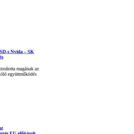
USD-s Nvida – SK
és
tosította magának az
szóló együttműködés
az
erés EU előírások