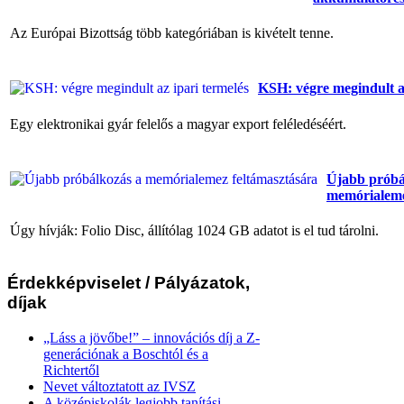
Az Európai Bizottság több kategóriában is kivételt tenne.
KSH: végre megindult az
Egy elektronikai gyár felelős a magyar export feléledéséért.
Újabb próbá
memórialeme
Úgy hívják: Folio Disc, állítólag 1024 GB adatot is el tud tárolni.
Érdekképviselet
/ Pályázatok,
díjak
„Láss a jövőbe!” – innovációs díj a Z-
generációnak a Boschtól és a
Richtertől
Nevet változtatott az IVSZ
A középiskolák legjobb tanítási