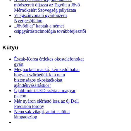
módszereit díjazza az Együtt a Jövő
Mérnökeiért Szövegség pályázata
Világszínvonalú gyártóüzem
Nyergesújfalun
„Jövődíjat” kaptak a német
csipgyártástechnológia továbbfejlesztői
Kütyü
Észak-Korea érdekes okostelefonokat
gyárt
Meghackelt mackó, kémkedő baba:
hogyan szűrhetjük ki a nem
biztonságos okosjátékokat
ajándékvásárláskor?
Újabb mini-LED széria a magyar
piacon
Már nyáron elérhető lesz az új Dell
Precision torony
Nemcsak világít, autót is tölt a
lámpaoszlop