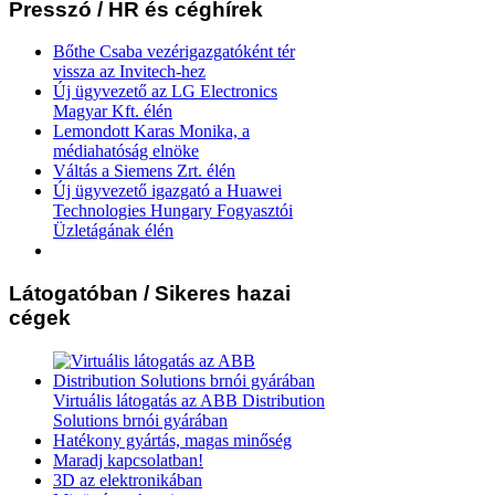
Presszó
/ HR és céghírek
Bőthe Csaba vezérigazgatóként tér
vissza az Invitech-hez
Új ügyvezető az LG Electronics
Magyar Kft. élén
Lemondott Karas Monika, a
médiahatóság elnöke
Váltás a Siemens Zrt. élén
Új ügyvezető igazgató a Huawei
Technologies Hungary Fogyasztói
Üzletágának élén
Látogatóban
/ Sikeres hazai
cégek
Virtuális látogatás az ABB Distribution
Solutions brnói gyárában
Hatékony gyártás, magas minőség
Maradj kapcsolatban!
3D az elektronikában