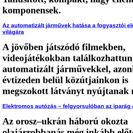
komponensek.
Az automatizált járművek hatása a fogyasztói el
világára
A jövőben játszódó filmekben,
videojátékokban találkozhattu
automatizált járművekkel, azo
évtizeden belül közútjainkon is
megszokott látványt nyújtanak
Elektromos autózás – felgyorsulóban az iparág 
Az orosz–ukrán háború okozta
olajárrobbanás még inkább előt