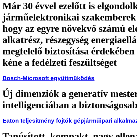
Már 30 évvel ezelőtt is elgondol
járműelektronikai szakemberek
hogy az egyre növekvő számú e
alkatrész, részegység energiaell
megfelelő biztosítása érdekében
kéne a fedélzeti feszültséget
Bosch-Microsoft együttműködés
Új dimenziók a generatív meste
intelligenciában a biztonságosa
Eaton teljesítmény fojtók gépjárműipari alkalm
Tanúsított, kompakt, nagy ellen