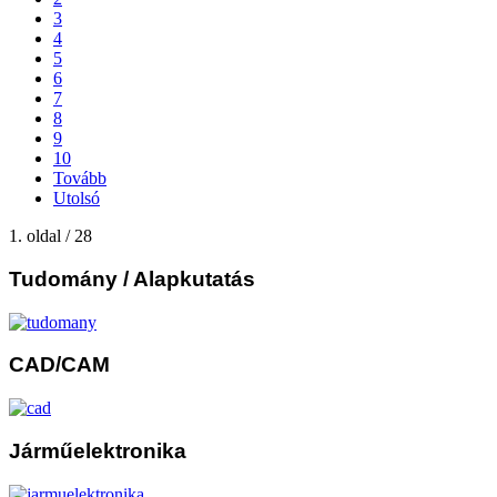
3
4
5
6
7
8
9
10
Tovább
Utolsó
1. oldal / 28
Tudomány
/ Alapkutatás
CAD/CAM
Járműelektronika