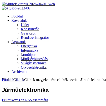
Főoldal
Rovataink
Üzlet
Konstruktőr
Gyártósor
Rendszerintegrátor
Ágazatok
Energetika
Informatika
Járműipar
Minőségbiztosítás
Világítástechnika
Orvoselektronika
Archívum
Főoldal
Cikkek
Cikkek megjelenítése címkék szerint: Járműelektronika
Járműelektronika
Feliratkozás az RSS csatornára