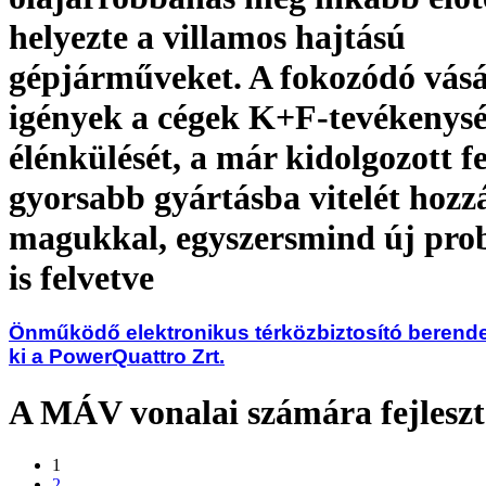
helyezte a villamos hajtású
gépjárműveket. A fokozódó vásá
igények a cégek K+F-tevékenys
élénkülését, a már kidolgozott fe
gyorsabb gyártásba vitelét hozz
magukkal, egyszersmind új pro
is felvetve
Önműködő elektronikus térközbiztosító berendez
ki a PowerQuattro Zrt.
A MÁV vonalai számára fejleszte
1
2