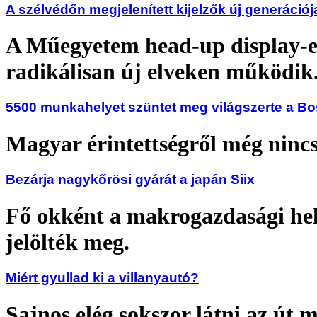
A szélvédőn megjelenített kijelzők új generációj
A Műegyetem head-up display-
radikálisan új elveken működik
5500 munkahelyet szüntet meg világszerte a B
Magyar érintettségről még nincs
Bezárja nagykőrösi gyárát a japán Siix
Fő okként a makrogazdasági hel
jelölték meg.
Miért gyullad ki a villanyautó?
Sajnos elég sokszor látni az út 