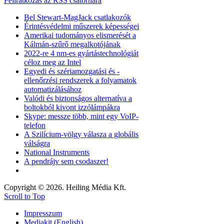
Feliratkozás az RSS csatornára
Bel Stewart-MagJack csatlakozók
Érintésvédelmi műszerek képességei
Amerikai tudományos elismerését a
Kálmán-szűrő megalkotójának
2022-re 4 nm-es gyártástechnológiát
céloz meg az Intel
Egyedi és szériamozgatási és -
ellenőrzési rendszerek a folyamatok
automatizálásához
Valódi és biztonságos alternatíva a
boltokból kivont izzólámpákra
Skype: messze több, mint egy VoIP-
telefon
A Szilícium-völgy válasza a globális
válságra
National Instruments
A pendrájv sem csodaszer!
Copyright © 2026. Heiling Média Kft.
Scroll to Top
Impresszum
Mediakit (English)