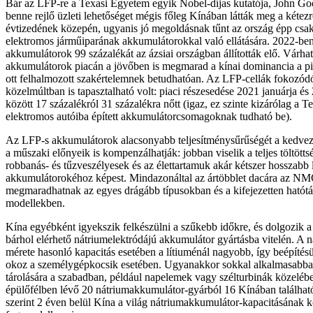
Bár az LFP-re a Texasi Egyetem egyik Nobel-díjas kutatója, John Goo
benne rejlő üzleti lehetőséget mégis főleg Kínában látták meg a kétezr
évtizedének közepén, ugyanis jó megoldásnak tűnt az ország épp csak
elektromos járműiparának akkumulátorokkal való ellátására. 2022-be
akkumulátorok 99 százalékát az ázsiai országban állították elő. Várh
akkumulátorok piacán a jövőben is megmarad a kínai dominancia a pi
ott felhalmozott szakértelemnek betudhatóan. Az LFP-cellák fokozódó
közelmúltban is tapasztalható volt: piaci részesedése 2021 januárja é
között 17 százalékról 31 százalékra nőtt (igaz, ez szinte kizárólag a 
elektromos autóiba épített akkumulátorcsomagoknak tudható be).
Az LFP-s akkumulátorok alacsonyabb teljesítménysűrűségét a kedvez
a műszaki előnyeik is kompenzálhatják: jobban viselik a teljes töltötts
robbanás- és tűzveszélyesek és az élettartamuk akár kétszer hosszab
akkumulátorokéhoz képest. Mindazonáltal az ártöbblet dacára az NM
megmaradhatnak az egyes drágább típusokban és a kifejezetten hatótá
modellekben.
Kína egyébként igyekszik felkészülni a szűkebb időkre, és dolgozik a 
bárhol elérhető nátriumelektródájú akkumulátor gyártásba vitelén. A
mérete hasonló kapacitás esetében a lítiuménál nagyobb, így beépítés
okoz a személygépkocsik esetében. Ugyanakkor sokkal alkalmasabba
tárolására a szabadban, például napelemek vagy szélturbinák közelébe
épülőfélben lévő 20 nátriumakkumulátor-gyárból 16 Kínában találhat
szerint 2 éven belül Kína a világ nátriumakkumulátor-kapacitásának k