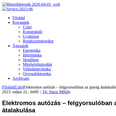
Főoldal
Rovataink
Üzlet
Konstruktőr
Gyártósor
Rendszerintegrátor
Ágazatok
Energetika
Informatika
Járműipar
Minőségbiztosítás
Világítástechnika
Orvoselektronika
Archívum
Főoldal
Üzlet
Elektromos autózás – felgyorsulóban az iparág átalakulá
2023. május 22., hétfő
::
Dr. Sipos Mihály
Elektromos autózás – felgyorsulóban 
átalakulása