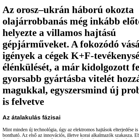
Az orosz–ukrán háború okozta
olajárrobbanás még inkább előt
helyezte a villamos hajtású
gépjárműveket. A fokozódó vásá
igények a cégek K+F-tevékenys
élénkülését, a már kidolgozott fe
gyorsabb gyártásba vitelét hozz
magukkal, egyszersmind új pro
is felvetve
Az átalakulás fázisai
Mint minden új technológia, úgy az elektromos hajtások elterjedése is
bontható. Az első az innovációs, illetve korai alkalmazók szakasza. E