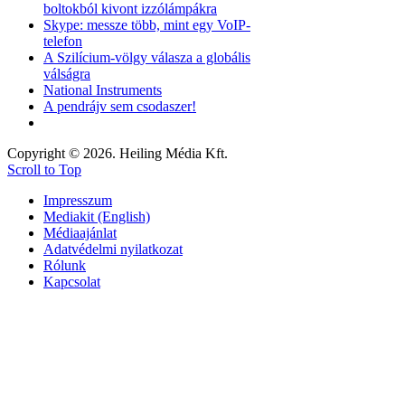
boltokból kivont izzólámpákra
Skype: messze több, mint egy VoIP-
telefon
A Szilícium-völgy válasza a globális
válságra
National Instruments
A pendrájv sem csodaszer!
Copyright © 2026. Heiling Média Kft.
Scroll to Top
Impresszum
Mediakit (English)
Médiaajánlat
Adatvédelmi nyilatkozat
Rólunk
Kapcsolat