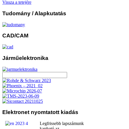
Vissza a tetejére
Tudomány
/ Alapkutatás
CAD/CAM
Járműelektronika
Elektronet
nyomtatott kiadás
Legfrissebb lapszámunk
kapható az