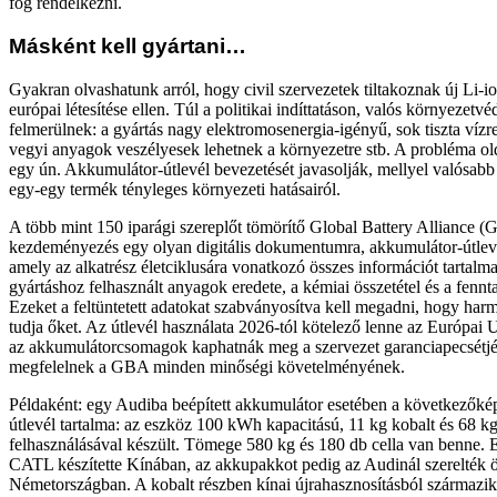
fog rendelkezni.
Másként kell gyártani…
Gyakran olvashatunk arról, hogy civil szervezetek tiltakoznak új Li-
európai létesítése ellen. Túl a politikai indíttatáson, valós környezetv
felmerülnek: a gyártás nagy elektromosenergia-igényű, sok tiszta vízr
vegyi anyagok veszélyesek lehetnek a környezetre stb. A probléma ol
egy ún. Akkumulátor-útlevél bevezetését javasolják, mellyel valósabb
egy-egy termék tényleges környezeti hatásairól.
A több mint 150 iparági szereplőt tömörítő Global Battery Alliance (GB
kezdeményezés egy olyan digitális dokumentumra, akkumulátor-útlev
amely az alkatrész életciklusára vonatkozó összes információt tartalma
gyártáshoz felhasznált anyagok eredete, a kémiai összetétel és a fennt
Ezeket a feltüntetett adatokat szabványosítva kell megadni, hogy harma
tudja őket. Az útlevél használata 2026-tól kötelező lenne az Európai 
az akkumulátorcsomagok kaphatnák meg a szervezet garanciapecsétjé
megfelelnek a GBA minden minőségi követelményének.
Példaként: egy Audiba beépített akkumulátor esetében a következőkép
útlevél tartalma: az eszköz 100 kWh kapacitású, 11 kg kobalt és 68 kg
felhasználásával készült. Tömege 580 kg és 180 db cella van benne. E
CATL készítette Kínában, az akkupakkot pedig az Audinál szerelték 
Németországban. A kobalt részben kínai újrahasznosításból származik