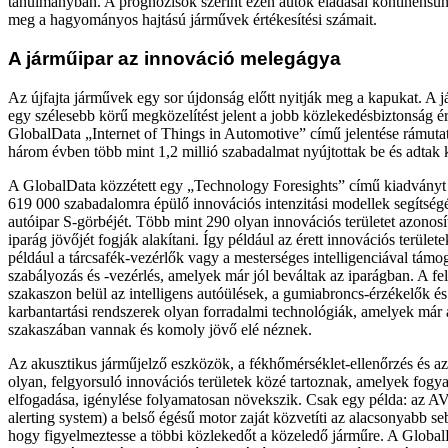
tanulmányban. A prognózisok szerint ezen autók eladásai kontinensü
meg a hagyományos hajtású járművek értékesítési számait.
A járműipar az innováció melegágya
Az újfajta járművek egy sor újdonság előtt nyitják meg a kapukat. A 
egy szélesebb körű megközelítést jelent a jobb közlekedésbiztonság 
GlobalData „Internet of Things in Automotive” című jelentése rámutat
három évben több mint 1,2 millió szabadalmat nyújtottak be és adtak k
A GlobalData közzétett egy „Technology Foresights” című kiadványt 
619 000 szabadalomra épülő innovációs intenzitási modellek segítségé
autóipar S-görbéjét. Több mint 290 olyan innovációs területet azonosí
iparág jövőjét fogják alakítani. Így például az érett innovációs terület
például a tárcsafék-vezérlők vagy a mesterséges intelligenciával támog
szabályozás és -vezérlés, amelyek már jól beváltak az iparágban. A fe
szakaszon belül az intelligens autóülések, a gumiabroncs-érzékelők és
karbantartási rendszerek olyan forradalmi technológiák, amelyek már 
szakaszában vannak és komoly jövő elé néznek.
Az akusztikus járműjelző eszközök, a fékhőmérséklet-ellenőrzés és a
olyan, felgyorsuló innovációs területek közé tartoznak, amelyek fogyas
elfogadása, igénylése folyamatosan növekszik. Csak egy példa: az AV
alerting system) a belső égésű motor zaját közvetíti az alacsonyabb 
hogy figyelmeztesse a többi közlekedőt a közeledő járműre. A Global