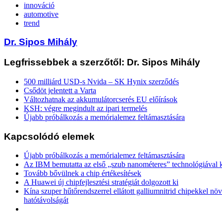
innováció
automotive
trend
Dr. Sipos Mihály
Legfrissebbek a szerzőtől: Dr. Sipos Mihály
500 milliárd USD-s Nvida – SK Hynix szerződés
Csődöt jelentett a Varta
Változhatnak az akkumulátorcserés EU előírások
KSH: végre megindult az ipari termelés
Újabb próbálkozás a memórialemez feltámasztására
Kapcsolódó elemek
Újabb próbálkozás a memórialemez feltámasztására
Az IBM bemutatta az első „szub nanométeres” technológiával k
Tovább bővülnek a chip értékesítések
A Huawei új chipfejlesztési stratégiát dolgozott ki
Kína szuper hűtőrendszerrel ellátott galliumnitrid chipekkel nö
hatótávolságát