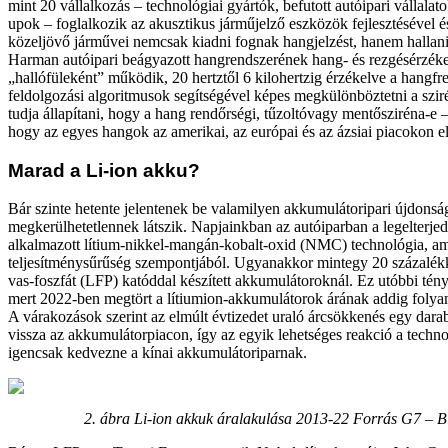
mint 20 vállalkozás – technológiai gyártók, befutott autóipari vállalato
upok – foglalkozik az akusztikus járműjelző eszközök fejlesztésével é
közeljövő járművei nemcsak kiadni fognak hangjelzést, hanem hallani 
Harman autóipari beágyazott hangrendszerének hang- és rezgésérzéke
„hallófüleként” működik, 20 hertztől 6 kilohertzig érzékelve a hangf
feldolgozási algoritmusok segítségével képes megkülönböztetni a szi
tudja állapítani, hogy a hang rendőrségi, tűzoltóvagy mentősziréna-e –
hogy az egyes hangok az amerikai, az európai és az ázsiai piacokon el
Marad a Li-ion akku?
Bár szinte hetente jelentenek be valamilyen akkumulátoripari újdonság
megkerülhetetlennek látszik. Napjainkban az autóiparban a legelterjed
alkalmazott lítium-nikkel-mangán-kobalt-oxid (NMC) technológia, am
teljesítménysűrűség szempontjából. Ugyanakkor mintegy 20 százalékk
vas-foszfát (LFP) katóddal készített akkumulátoroknál. Ez utóbbi tény
mert 2022-ben megtört a lítiumion-akkumulátorok árának addig folya
A várakozások szerint az elmúlt évtizedet uraló árcsökkenés egy dara
vissza az akkumulátorpiacon, így az egyik lehetséges reakció a techno
igencsak kedvezne a kínai akkumulátoriparnak.
2. ábra Li-ion akkuk áralakulása 2013-22 Forrás G7 – 