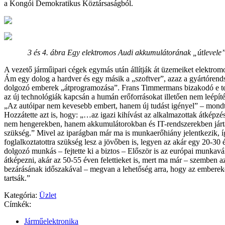
a Kongói Demokratikus Köztársaságból.
3 és 4. ábra Egy elektromos Audi akkumulátorának „útlevele”
A vezető járműipari cégek egymás után állítják át üzemeiket elektromo
Ám egy dolog a hardver és egy másik a „szoftver”, azaz a gyártórends
dolgozó emberek „átprogramozása”. Frans Timmermans bizakodó e tek
az új technológiák kapcsán a humán erőforrásokat illetően nem leépíté
„Az autóipar nem kevesebb embert, hanem új tudást igényel” – mondta
Hozzátette azt is, hogy: „…az igazi kihívást az alkalmazottak átképzés
nem hengerekben, hanem akkumulátorokban és IT-rendszerekben jár
szükség.” Mivel az iparágban már ma is munkaerőhiány jelentkezik, 
foglalkoztatottra szükség lesz a jövőben is, legyen az akár egy 20-30 
dolgozó munkás – fejtette ki a biztos – Először is az európai munkavál
átképezni, akár az 50-55 éven felettieket is, mert ma már – szemben 
bezárásának időszakával – megvan a lehetőség arra, hogy az emberek
tartsák.”
Kategória:
Üzlet
Címkék:
Járműelektronika