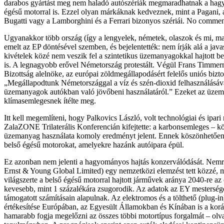
darabos gyártást meg nem haladó autószériák megmaradhatnak a ha
égésű motorral is. Ezzel olyan márkáknak kedveznek, mint a Pagani,
Bugatti vagy a Lamborghini és a Ferrari bizonyos szériái. No comm
Ugyanakkor több ország (így a lengyelek, németek, olaszok és mi, ma
emelt az EP döntésével szemben, és bejelentették: nem írják alá a java
kivételek közé nem veszik fel a szintetikus üzemanyagokkal hajtott b
is. A legnagyobb erővel Németország protestált. Végül Frans Timmer
Bizottság alelnöke, az európai zöldmegállapodásért felelős uniós biztos
„Megállapodtunk Németországgal a víz és szén-dioxid felhasználásáva
üzemanyagok autókban való jövőbeni használatáról.” Ezeket az üze
klímasemlegesnek ítélte meg.
Itt kell megemlíteni, hogy Palkovics László, volt technológiai és ipari 
ZalaZONE Trilaterális Konferencián kifejtette: a karbonsemleges – kö
üzemanyag használata komoly eredményt jelent. Ennek köszönhetően
belső égésű motorokat, amelyekre hazánk autóipara épül.
Ez azonban nem jelenti a hagyományos hajtás konzerválódását. Nemr
Ernst & Young Global Limited) egy nemzetközi elemzést tett közzé, m
világszerte a belső égésű motorral hajtott járművek aránya 2040-re az
kevesebb, mint 1 százalékára zsugorodik. Az adatok az EY mesterséges
támogatott számításain alapulnak. Az elektromos és a tölthető (plug-i
értékesítése Európában, az Egyesült Államokban és Kínában is a korá
hamarabb fogja megelőzni az összes többi motortípus forgalmát – olv