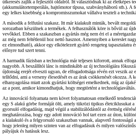
útkeresés zajlik a fejlesztői oldalról. Itt választódnak ki az életképes 
(akkumulátortemperálás, hajtómotor típusa, szabványháború stb.). A fe
egy lelkes kisebbség a kompromisszumokat vállalva teszteli a techniká
A második a felfutási szakasz. Itt már kialakult minták, bevált mego
sorozatban készülnek a termékek. A felhasználók köre is bővül az ú
vevőkkel. Ebben a szakaszban a gyártás még nem éri el a méretgazdas
az még nem feltétlenül hoz nettó hasznot. Amennyiben a kereslet nagy
ez elmondható), akkor egy elkötelezett gyártó rengeteg tapasztalatra és
előnyre tud szert tenni.
A harmadik fázisban a technológia már teljesen kiforrott, annak elfog
nagyobb. A beszállítói lánc is mindinkább az új technológiára fókuszá
újdonság erejét elveszti ugyan, de elfogadottsága révén ezt veszik az
telítődni, ami a verseny élesedését es az árak csökkenését okozza. A 
elhanyagolása miatt azok gyártási költségei emelkednek, míg az újaké
az a pont, amikor kimondhatjuk, hogy megtörtént a technológiaváltás.
Az innováció folyamata nem követ folyamatosan emelkedő tendenciát.
egy S alakú görbe formáját ölti, amely tükrözi tipikus életciklusukat a
gyorsuló elfogadásig, majd végül a stabilizálódástól az érettség eléré
meghatározása, hogy egy adott innováció hol tart ezen az úton, külö
a kialakuló és a felgyorsuló szakaszban vannak, alapvető fontosságú
hogy jelenleg milyen szinten van az elfogadásuk és milyen valószínűsí
pályájuk és hatásuk lesz.