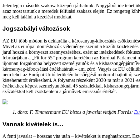
Jelenleg a második szakasz közepén járhatunk. Nagyjából ide tehetjük 
azaz most tartunk a meredek felfutási szakasz elején. Ez rengeteg kihí
meg kell találni a kezelési módokat.
Jogszabályi változások
AZ EU több módon is deklarálta a károsanyag-kibocsátás csökkentés
Mivel az európai döntéshozók véleménye szerint a közúti közlekedé
járul hozzá a környezet szennyezéséhez, ezért az intézkedések fókusz
februárjában a „Fit for 55” program keretében az Európai Parlament 
újonnan forgalomba helyezett személyautók és a kishaszongépjárműv
károsanyag-kibocsátási értékhatárait – ami zéró. Vagyis az EU célkitű
nem lehet az Európai Unió területén belsőégésű motorral hajtott új s
kisteherautót értékesíteni. A folyamat részeként 2030-ra már a 2021-es
értékekhez képest személyautóknál 45 százalékkal, kishaszongépjár
százalékkal kell csökkenteni a járművek emissziós értékét.
1. ábra: F. Timmermans EU biztos a javaslat vitáján Forrás:
Eu
Vannak kivételek is…
A fenti javaslat – hosszas vita után – kivételeket is meghatározott. Esz