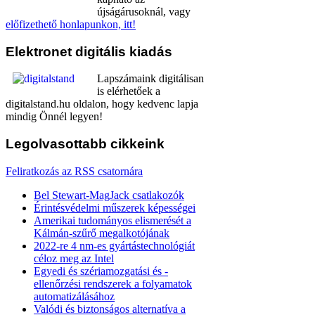
újságárusoknál, vagy
előfizethető honlapunkon, itt!
Elektronet
digitális kiadás
Lapszámaink digitálisan
is elérhetőek a
digitalstand.hu oldalon, hogy kedvenc lapja
mindig Önnél legyen!
Legolvasottabb
cikkeink
Feliratkozás az RSS csatornára
Bel Stewart-MagJack csatlakozók
Érintésvédelmi műszerek képességei
Amerikai tudományos elismerését a
Kálmán-szűrő megalkotójának
2022-re 4 nm-es gyártástechnológiát
céloz meg az Intel
Egyedi és szériamozgatási és -
ellenőrzési rendszerek a folyamatok
automatizálásához
Valódi és biztonságos alternatíva a