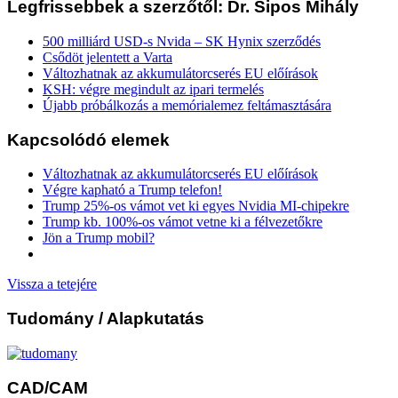
Legfrissebbek a szerzőtől: Dr. Sipos Mihály
500 milliárd USD-s Nvida – SK Hynix szerződés
Csődöt jelentett a Varta
Változhatnak az akkumulátorcserés EU előírások
KSH: végre megindult az ipari termelés
Újabb próbálkozás a memórialemez feltámasztására
Kapcsolódó elemek
Változhatnak az akkumulátorcserés EU előírások
Végre kapható a Trump telefon!
Trump 25%-os vámot vet ki egyes Nvidia MI-chipekre
Trump kb. 100%-os vámot vetne ki a félvezetőkre
Jön a Trump mobil?
Vissza a tetejére
Tudomány
/ Alapkutatás
CAD/CAM