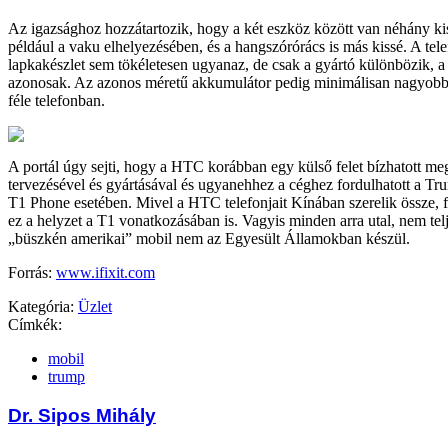
Az igazsághoz hozzátartozik, hogy a két eszköz között van néhány k
például a vaku elhelyezésében, és a hangszórórács is más kissé. A te
lapkakészlet sem tökéletesen ugyanaz, de csak a gyártó különbözik, 
azonosak. Az azonos méretű akkumulátor pedig minimálisan nagyobb
féle telefonban.
A portál úgy sejti, hogy a HTC korábban egy külső felet bízhatott m
tervezésével és gyártásával és ugyanehhez a céghez fordulhatott a Tr
T1 Phone esetében. Mivel a HTC telefonjait Kínában szerelik össze, 
ez a helyzet a T1 vonatkozásában is. Vagyis minden arra utal, nem telje
„büszkén amerikai” mobil nem az Egyesült Államokban készül.
Forrás:
www.ifixit.com
Kategória:
Üzlet
Címkék:
mobil
trump
Dr. Sipos Mihály