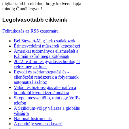
digitalstand.hu oldalon, hogy kedvenc lapja
mindig Önnél legyen!
Legolvasottabb
cikkeink
Feliratkozás az RSS csatornára
Bel Stewart-MagJack csatlakozók
Érintésvédelmi műszerek képességei
Amerikai tudományos elismerését a
Kálmán-szűrő megalkotójának
2022-re 4 nm-es gyártástechnológiát
céloz meg az Intel
Egyedi és szériamozgatási és -
ellenőrzési rendszerek a folyamatok
automatizálásához
Valódi és biztonságos alternatíva a
boltokból kivont izzólámpákra
Skype: messze több, mint egy VoIP-
telefon
A Szilícium-völgy válasza a globális
válságra
National Instruments
A pendrájv sem csodaszer!