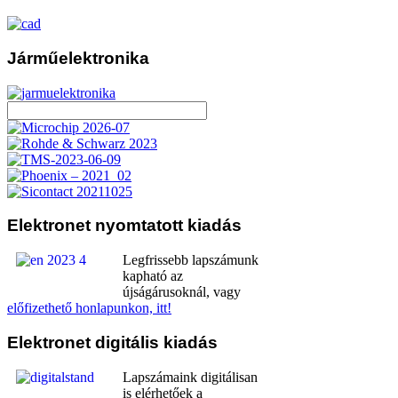
Járműelektronika
Elektronet
nyomtatott kiadás
Legfrissebb lapszámunk
kapható az
újságárusoknál, vagy
előfizethető honlapunkon, itt!
Elektronet
digitális kiadás
Lapszámaink digitálisan
is elérhetőek a