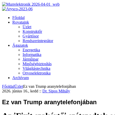
Főoldal
Rovataink
Üzlet
Konstruktőr
Gyártósor
Rendszerintegrátor
Ágazatok
Energetika
Informatika
Járműipar
Minőségbiztosítás
Világítástechnika
Orvoselektronika
Archívum
Főoldal
Üzlet
Ez van Trump aranytelefonjában
2026. június 16., kedd
::
Dr. Sipos Mihály
Ez van Trump aranytelefonjában