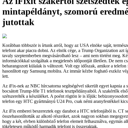
Az iFixit szakértői szétszedtek e
mintapéldányt, szomorú eredm
jutottak
Korábban többször is írtunk arról, hogy az USA elnöke saját, termész
telefont akar piacra dobni. Az elnök cége, a Trump Organization azt í
tavaly szeptemberben megvásárolható lesz – ami nem történt meg. K
információkkal szolgáltak a megjelenés időpontját illetően. De nem c
beharangozott külalak is változott. Volt egy időszak, amikor a telefo
hasonlított egy Samsung mobilra. Az immár kézbe fogható eszköz végü
lett.
Az iFix-nek az NBC hírcsatorna segítségével sikerült egyet kapnia a s
bocsátott Trump-féle T1 telefonok tesztpéldányaiból. A szakértők első
szétszerelték a készüléket. A poént rögtön le is lőjük: bebizonyosodott 
telefon egy HTC gyártmányú U24 Pro, csak némi aranyfestékkel kicsi
Az iFix emberei beszereztek egy darabot a HTC telefonjából is. CT seg
összehasonlították az alkotó részeiket, azok nagyon sokban megegyez
hogy a két, elvben különböző telefon elemeit felhasználva, egymás al
tökéletesen működő harmadik telefont is összeraktak.