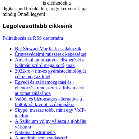
is elérhetőek a
digitalstand.hu oldalon, hogy kedvenc lapja
mindig Önnél legyen!
Legolvasottabb
cikkeink
Feliratkozás az RSS csatornára
Bel Stewart-MagJack csatlakozók
Érintésvédelmi műszerek képességei
Amerikai tudományos elismerését a
Kálmán-szűrő megalkotójának
2022-re 4 nm-es gyártástechnológiát
céloz meg az Intel
Egyedi és szériamozgatási és -
ellenőrzési rendszerek a folyamatok
automatizálásához
Valódi és biztonságos alternatíva a
boltokból kivont izzólámpákra
Skype: messze több, mint egy VoIP-
telefon
A Szilícium-völgy válasza a globális
válságra
National Instruments
A pendrájv sem csodaszer!