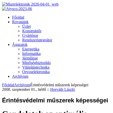
Főoldal
Rovataink
Üzlet
Konstruktőr
Gyártósor
Rendszerintegrátor
Ágazatok
Energetika
Informatika
Járműipar
Minőségbiztosítás
Világítástechnika
Orvoselektronika
Archívum
Főoldal
Archívum
Érintésvédelmi műszerek képességei
2008. szeptember 01., hétfő
::
Horváth László
Érintésvédelmi műszerek képességei