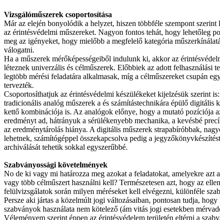
Vizsgálóműszerek csoportosítása
Már az elején bonyolódik a helyzet, hiszen többféle szempont szerint l
az érintésvédelmi műszereket. Nagyon fontos tehát, hogy lehetőleg 
meg az igényeket, hogy mielőbb a megfelelő kategória műszerkínálat
válogatni.
Ha a műszerek mérőképességeiből indulunk ki, akkor az érintésvédel
léteznek univerzális és célműszerek. Előbbiek az adott felhasználási 
legtöbb mérési feladatára alkalmasak, míg a célműszereket csupán egy
tervezték.
Csoportosíthatjuk az érintésvédelmi készülékeket kijelzésük szerint is:
tradicionális analóg műszerek a és számítástechnikára épülő digitális 
kettő kombinációja is. Az analógok előnye, hogy a mutató pozíciója a
eredményt ad, hátrányuk a sérülékenyebb mechanika, a kevésbé precí
az eredménytárolás hiánya. A digitális műszerek strapabíróbbak, na
lehetnek, számítógéppel összekapcsolva pedig a jegyzőkönyvkészítés
archiválását tehetik sokkal egyszerűbbé.
Szabványossági követelmények
No de ki vagy mi határozza meg azokat a feladatokat, amelyekre azt a
vagy több célműszert használni kell? Természetesen azt, hogy az ellen
felülvizsgálatok során milyen méréseket kell elvégezni, különféle sza
Persze aki jártas a közelmúlt jogi változásaiban, pontosan tudja, hog
szabványok használata nem kötelező (ám vitás jogi esetekben mérvadó
Véleményem szerint éppen az érintésvédelem területén eltérni a szab