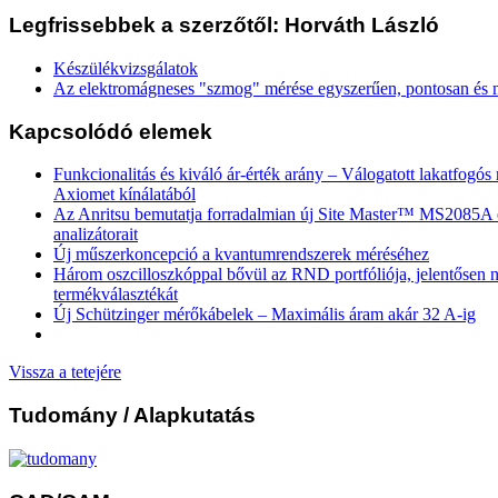
Legfrissebbek a szerzőtől: Horváth László
Készülékvizsgálatok
Az elektromágneses "szmog" mérése egyszerűen, pontosan és
Kapcsolódó elemek
Funkcionalitás és kiváló ár-érték arány – Válogatott lakatfogó
Axiomet kínálatából
Az Anritsu bemutatja forradalmian új Site Master™ MS2085
analizátorait
Új műszerkoncepció a kvantumrendszerek méréséhez
Három oszcilloszkóppal bővül az RND portfóliója, jelentősen n
termékválasztékát
Új Schützinger mérőkábelek – Maximális áram akár 32 A-ig
Vissza a tetejére
Tudomány
/ Alapkutatás