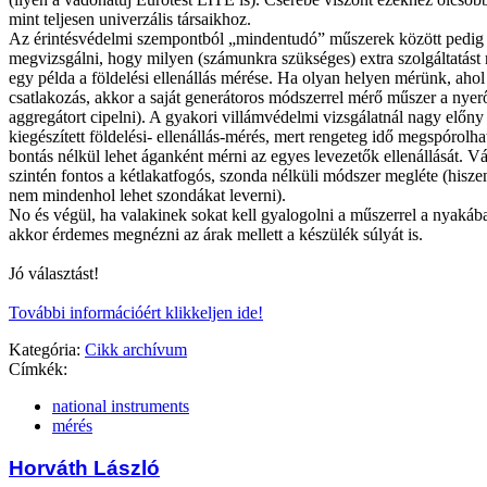
mint teljesen univerzális társaikhoz.
Az érintésvédelmi szempontból „mindentudó” műszerek között pedig
megvizsgálni, hogy milyen (számunkra szükséges) extra szolgáltatást
egy példa a földelési ellenállás mérése. Ha olyan helyen mérünk, ahol 
csatlakozás, akkor a saját generátoros módszerrel mérő műszer a nyer
aggregátort cipelni). A gyakori villámvédelmi vizsgálatnál nagy előny
kiegészített földelési- ellenállás-mérés, mert rengeteg idő megspórolha
bontás nélkül lehet áganként mérni az egyes levezetők ellenállását. V
szintén fontos a kétlakatfogós, szonda nélküli módszer megléte (hisz
nem mindenhol lehet szondákat leverni).
No és végül, ha valakinek sokat kell gyalogolni a műszerrel a nyakáb
akkor érdemes megnézni az árak mellett a készülék súlyát is.
Jó választást!
További információért klikkeljen ide!
Kategória:
Cikk archívum
Címkék:
national instruments
mérés
Horváth László