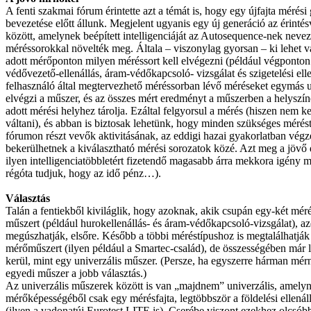
A fenti szakmai fórum érintette azt a témát is, hogy egy újfajta mérési
bevezetése előtt állunk. Megjelent ugyanis egy új generáció az érint
között, amelynek beépített intelligenciáját az Autosequence-nek nevez
méréssorokkal növelték meg. Általa – viszonylag gyorsan – ki lehet v
adott mérőponton milyen méréssort kell elvégezni (például végponton 
védővezető-ellenállás, áram-védőkapcsoló- vizsgálat és szigetelési elle
felhasználó által megtervezhető méréssorban lévő méréseket egymás 
elvégzi a műszer, és az összes mért eredményt a műszerben a helysz
adott mérési helyhez tárolja. Ezáltal felgyorsul a mérés (hiszen nem 
váltani), és abban is biztosak lehetünk, hogy minden szükséges mérés
fórumon részt vevők aktivitásának, az eddigi hazai gyakorlatban végz
bekerülhetnek a kiválasztható mérési sorozatok közé. Azt meg a jövő 
ilyen intelligenciatöbbletért fizetendő magasabb árra mekkora igény 
régóta tudjuk, hogy az idő pénz…).
Választás
Talán a fentiekből kiviláglik, hogy azoknak, akik csupán egy-két méré
műszert (például hurokellenállás- és áram-védőkapcsoló-vizsgálat), a
megúszhatják, elsőre. Később a többi méréstípushoz is megtalálhatják
mérőműszert (ilyen például a Smartec-család), de összességében már 
kerül, mint egy univerzális műszer. (Persze, ha egyszerre hárman mé
egyedi műszer a jobb választás.)
Az univerzális műszerek között is van „majdnem” univerzális, amely
mérőképességéből csak egy mérésfajta, legtöbbször a földelési ellenál
(ilyen a vadonatúj Eurotest LITE is). Cserébe viszont ezekhez olcsóbb