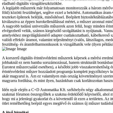
eladható digitális vizsgálóeszközökbe.
A legújabb műszerek már folyamatosan monitorozzák a három mérőveze
föld) közötti feszültséget, segítve ezzel a bekötést. Automatikus ára
teszteket építenek beléjük, minősítéssel. Beépített biztosítéktáblázatábó
kiválasztva az éppen hurokellenállással mértet, a műszer azonnal minő
A nagyobb tudású univerzális műszerek azon felül, hogy minden érin
elvégezhető velük, számos kiegészítő szolgáltatást is nyújtanak. Vann
amelyekhez megvilágításmérő adapter csatlakoztatható, kábelkereső szo
valódi effektív áramot, valamint teljesítményt (valós, látszólagos, med
feszültség- és áramfelharmonikusok is vizsgálhatók vele (ilyen példáu
Image
A korszerű digitális érintésvédelmi műszerek képesek a mérési eredmé
jobbaknál ez nem bamba sorszámozással, hanem strukturált bontásban 
Eurotest műszercsalád esetében), a későbbi jobb visszakereshetőség
érintésvédelmi műszer hozzáadott programja komplett jegyzőkönyv kész
akár magyarul is. Ám ez valamilyen más ország követelményei szerin
magyarra fordítása, és mint ilyen, hazánkban csak korlátozottan haszn
Idén nyár elején a C+D Automatika Kft. székhelyén négy alkalommal
szakmai fórumon összegyűltek a szakma érdeklődő képviselői, ahol meg
hogy mi a jelenlegi gyakorlat és a követendő út ezen a területen. Az it
ötlet remélhetőleg beépül egyes meglévő és számos új műszer tudásbá
A jövő hírnökei