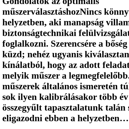
Gondolatok az optimális
műszerválasztáshozNincs könn
helyzetben, aki manapság villa
biztonságtechnikai felülvizsgála
foglalkozni. Szerencsére a bőség
küzd; nehéz ugyanis kiválasztani
kínálatból, hogy az adott felada
melyik műszer a legmegfelelőbb
műszerek általános ismeretén túl
sok ilyen kalibrálásakor több év
összegyűlt tapasztalatunk talán 
eligazodni ebben a helyzetben…