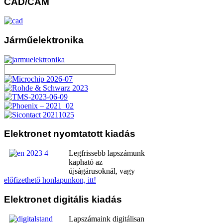
CAD/CAM
Járműelektronika
Elektronet
nyomtatott kiadás
Legfrissebb lapszámunk
kapható az
újságárusoknál, vagy
előfizethető honlapunkon, itt!
Elektronet
digitális kiadás
Lapszámaink digitálisan