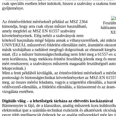
csak speciális esetben lehet indokolt, hiszen a szabvány a szakma fon
gyűjteménye.
Az érintésvédelmi méréseknél például az MSZ 2364
Feszült
kimondja, hogy arra csak olyan műszer használható,
hálózatmi
amely megfelel az MSZ EN 61557 szabvány
XE
követelményeinek. Elég nehéz a szabványok nem
kötelező használata mögé bújnia annak a villanyszerelőnek, aki mikö
UNIVERZÁL műszerével földelési ellenállást mért, áramütést okozott 
másik szobájában a radiátort megfogó dolgozónak az elmaradt kiegész
miatt. (Ez a műszer biztonságtechnikailag nem felel meg a 61557-es 
nem korlátozza, hogy mekkora érintési feszültség jelenik meg és menny
mért rendszeren; a szabványos műszerek magasabb feszültségnél aut
lekapcsolnak.)
Mint a fenti példából kiviláglik, az érintésvédelmi méréseknél a mér
pontossági és biztonságtechnikai követelményeket az MSZ-EN 61557
meg, az összes mérési feladatra, vagyis a szigetelési ellenállás, a hur
védővezető-ellenállás, a földelési ellenállás, a fázissorrend és az ár
vizsgálata esetében.
Digitális világ – a lehetőségek tárháza az eltévedés kockázatával
Bármennyire is fájó, de a klasszikus, analóg műszerek kora leáldozó
elektronikai ipar a számítás-technikai eszközök és alkatrészek olcsós
egyre több intelligenciát építenek be az analóg műszerekkel még így 