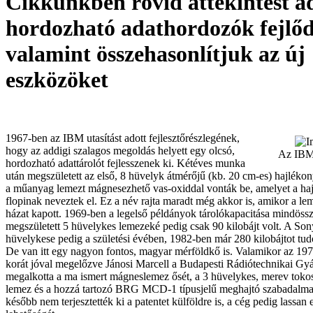
Cikkünkben rövid áttekintést a
hordozható adathordozók fejlőd
valamint összehasonlítjuk az új
eszközöket
1967-ben az IBM utasítást adott fejlesztőrészlegének,
hogy az addigi szalagos megoldás helyett egy olcsó,
Az IBM
hordozható adattárolót fejlesszenek ki. Kétéves munka
után megszületett az első, 8 hüvelyk átmérőjű (kb. 20 cm-es) hajlék
a műanyag lemezt mágnesezhető vas-oxiddal vonták be, amelyet a ha
flopinak neveztek el. Ez a név rajta maradt még akkor is, amikor a 
házat kapott. 1969-ben a legelső példányok tárolókapacitása mindöss
megszületett 5 hüvelykes lemezeké pedig csak 90 kilobájt volt. A Son
hüvelykese pedig a születési évében, 1982-ben már 280 kilobájtot tudo
De van itt egy nagyon fontos, magyar mérföldkő is. Valamikor az 1970
korát jóval megelőzve Jánosi Marcell a Budapesti Rádiótechnikai G
megalkotta a ma ismert mágneslemez ősét, a 3 hüvelykes, merev tokos
lemez és a hozzá tartozó BRG MCD-1 típusjelű meghajtó szabadalmazt
később nem terjesztették ki a patentet külföldre is, a cég pedig lassan 