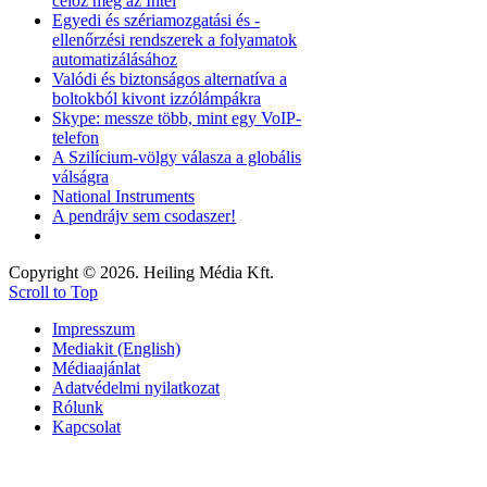
céloz meg az Intel
Egyedi és szériamozgatási és -
ellenőrzési rendszerek a folyamatok
automatizálásához
Valódi és biztonságos alternatíva a
boltokból kivont izzólámpákra
Skype: messze több, mint egy VoIP-
telefon
A Szilícium-völgy válasza a globális
válságra
National Instruments
A pendrájv sem csodaszer!
Copyright © 2026. Heiling Média Kft.
Scroll to Top
Impresszum
Mediakit (English)
Médiaajánlat
Adatvédelmi nyilatkozat
Rólunk
Kapcsolat