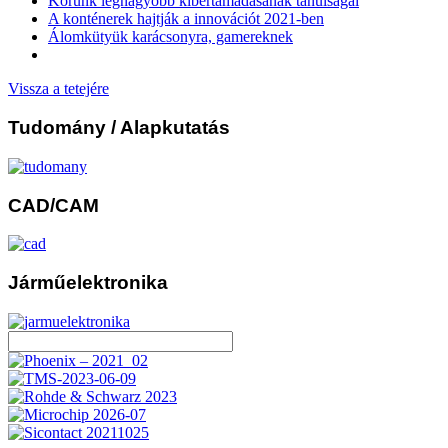
Korunk legnagyobb kibertámadásának tanulságai
A konténerek hajtják a innovációt 2021-ben
Álomkütyük karácsonyra, gamereknek
Vissza a tetejére
Tudomány
/ Alapkutatás
CAD/CAM
Járműelektronika