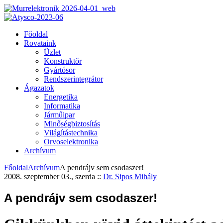
Főoldal
Rovataink
Üzlet
Konstruktőr
Gyártósor
Rendszerintegrátor
Ágazatok
Energetika
Informatika
Járműipar
Minőségbiztosítás
Világítástechnika
Orvoselektronika
Archívum
Főoldal
Archívum
A pendrájv sem csodaszer!
2008. szeptember 03., szerda
::
Dr. Sipos Mihály
A pendrájv sem csodaszer!