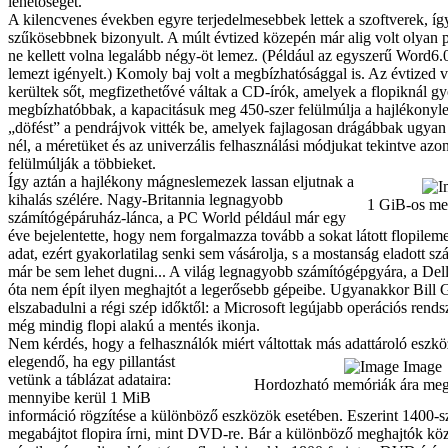
lehetőségét.
A kilencvenes években egyre terjedelmesebbek lettek a szoftverek, így
szűkösebbnek bizonyult. A múlt évtized közepén már alig volt olyan
ne kellett volna legalább négy-öt lemez. (Például az egyszerű Word6
lemezt igényelt.) Komoly baj volt a megbízhatósággal is. Az évtized v
kerültek sőt, megfizethetővé váltak a CD-írók, amelyek a flopiknál g
megbízhatóbbak, a kapacitásuk meg 450-szer felülmúlja a hajlékonyl
„döfést” a pendrájvok vitték be, amelyek fajlagosan drágábbak ugya
nél, a méretüket és az univerzális felhasználási módjukat tekintve az
felülmúlják a többieket.
Így aztán a hajlékony mágneslemezek lassan eljutnak a
kihalás szélére. Nagy-Britannia legnagyobb
1 GiB-os me
számítógépáruház-lánca, a PC World például már egy
éve bejelentette, hogy nem forgalmazza tovább a sokat látott flopilemez
adat, ezért gyakorlatilag senki sem vásárolja, s a mostanság eladott 
már be sem lehet dugni... A világ legnagyobb számítógépgyára, a Del
óta nem épít ilyen meghajtót a legerősebb gépeibe. Ugyanakkor Bill 
elszabadulni a régi szép időktől: a Microsoft legújabb operációs rends
még mindig flopi alakú a mentés ikonja.
Nem kérdés, hogy a felhasználók miért váltottak más adattároló eszkö
elegendő, ha egy pillantást
Image
vetünk a táblázat adataira:
Hordozható memóriák ára meg
mennyibe kerül 1 MiB
információ rögzítése a különböző eszközök esetében. Eszerint 1400-
megabájtot flopira írni, mint DVD-re. Bár a különböző meghajtók köz