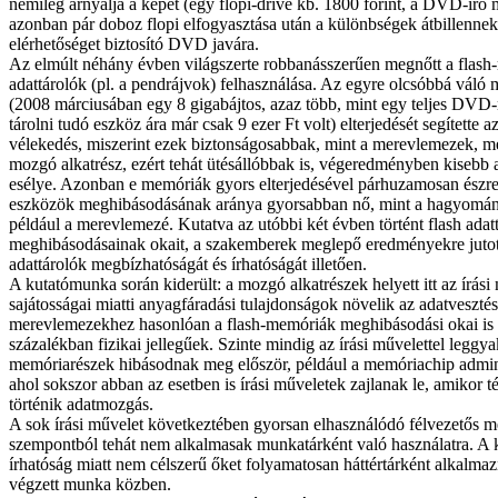
némileg árnyalja a képet (egy flopi-drive kb. 1800 forint, a DVD-író 
azonban pár doboz flopi elfogyasztása után a különbségek átbillenne
elérhetőséget biztosító DVD javára.
Az elmúlt néhány évben világszerte robbanásszerűen megnőtt a flash
adattárolók (pl. a pendrájvok) felhasználása. Az egyre olcsóbbá vál
(2008 márciusában egy 8 gigabájtos, azaz több, mint egy teljes DVD-
tárolni tudó eszköz ára már csak 9 ezer Ft volt) elterjedését segítette a
vélekedés, miszerint ezek biztonságosabbak, mint a merevlemezek, m
mozgó alkatrész, ezért tehát ütésállóbbak is, végeredményben kiseb
esélye. Azonban e memóriák gyors elterjedésével párhuzamosan észre
eszközök meghibásodásának aránya gyorsabban nő, mint a hagyomá
például a merevlemezé. Kutatva az utóbbi két évben történt flash adat
meghibásodásainak okait, a szakemberek meglepő eredményekre jutott
adattárolók megbízhatóságát és írhatóságát illetően.
A kutatómunka során kiderült: a mozgó alkatrészek helyett itt az írási
sajátosságai miatti anyagfáradási tulajdonságok növelik az adatvesztés 
merevlemezekhez hasonlóan a flash-memóriák meghibásodási okai is
százalékban fizikai jellegűek. Szinte mindig az írási művelettel leggy
memóriarészek hibásodnak meg először, például a memóriachip adminis
ahol sokszor abban az esetben is írási műveletek zajlanak le, amikor 
történik adatmozgás.
A sok írási művelet következtében gyorsan elhasználódó félvezetős m
szempontból tehát nem alkalmasak munkatárként való használatra. A 
írhatóság miatt nem célszerű őket folyamatosan háttértárként alkalma
végzett munka közben.