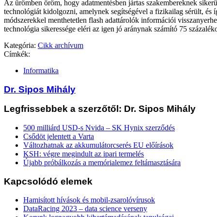
Az ürömben öröm, hogy adatmentésben jártas szakembereknek sikerü
technológiát kidolgozni, amelynek segítségével a fizikailag sérült, é
módszerekkel menthetetlen flash adattárolók információi visszanyerhe
technológia sikeressége eléri az igen jó aránynak számító 75 százaléko
Kategória:
Cikk archívum
Címkék:
Informatika
Dr. Sipos Mihály
Legfrissebbek a szerzőtől: Dr. Sipos Mihály
500 milliárd USD-s Nvida – SK Hynix szerződés
Csődöt jelentett a Varta
Változhatnak az akkumulátorcserés EU előírások
KSH: végre megindult az ipari termelés
Újabb próbálkozás a memórialemez feltámasztására
Kapcsolódó elemek
Hamisított hívások és mobil-zsarolóvírusok
DataRacing 2023 – data science verseny