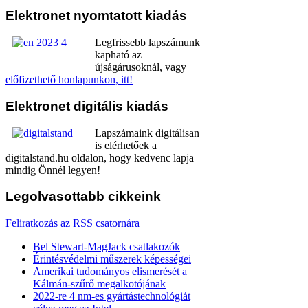
Elektronet
nyomtatott kiadás
Legfrissebb lapszámunk
kapható az
újságárusoknál, vagy
előfizethető honlapunkon, itt!
Elektronet
digitális kiadás
Lapszámaink digitálisan
is elérhetőek a
digitalstand.hu oldalon, hogy kedvenc lapja
mindig Önnél legyen!
Legolvasottabb
cikkeink
Feliratkozás az RSS csatornára
Bel Stewart-MagJack csatlakozók
Érintésvédelmi műszerek képességei
Amerikai tudományos elismerését a
Kálmán-szűrő megalkotójának
2022-re 4 nm-es gyártástechnológiát