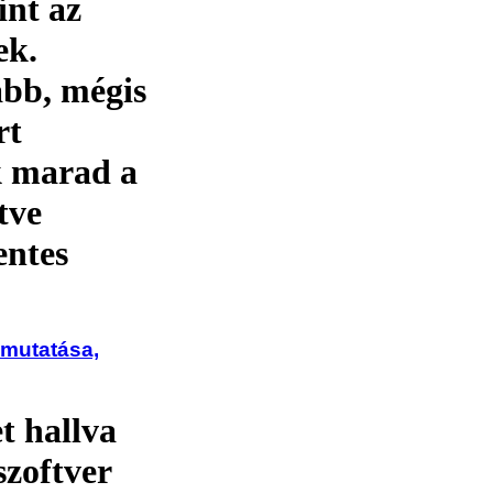
nt az
ek.
bb, mégis
rt
k marad a
tve
entes
mutatása,
 hallva
szoftver