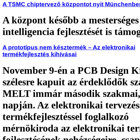
A TSMC chiptervező központot nyit Münchenbe
A központ később a mesterséges
intelligencia fejlesztését is támo
A prototípus nem késztermék – Az elektronikai
termékfejlesztés kihívásai
November 9-én a PCB Design Kf
szélesre kapuit az érdeklődők s
MELT immár második szakmai, 
napján. Az elektronikai tervezés
termékfejlesztéssel foglalkozó
mérnökiroda az elektronikai te
fejlesztésének nehézségeire, csa