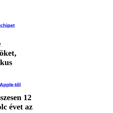
 chipet
e
öket,
ikus
 Apple-től
sszesen 12
lc évet az