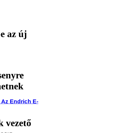
e az új
senyre
hetnek
 Az Endrich E-
 vezető