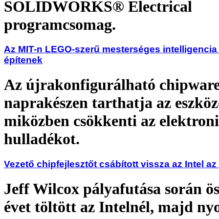
SOLIDWORKS® Electrical
programcsomag.
Az MIT-n LEGO-szerű mesterséges intelligencia
építenek
Az újrakonfigurálható chipwar
naprakészen tarthatja az eszköz
miközben csökkenti az elektron
hulladékot.
Vezető chipfejlesztőt csábított vissza az Intel az
Jeff Wilcox pályafutása során ö
évet töltött az Intelnél, majd nyo