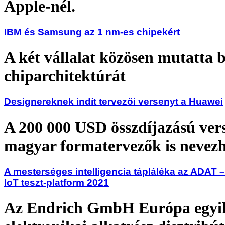
Apple-nél.
IBM és Samsung az 1 nm-es chipekért
A két vállalat közösen mutatta b
chiparchitektúrát
Designereknek indít tervezői versenyt a Huawei
A 200 000 USD összdíjazású ver
magyar formatervezők is nevez
A mesterséges intelligencia tápláléka az ADAT –
IoT teszt-platform 2021
Az Endrich GmbH Európa egyik