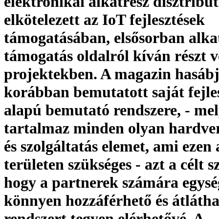
elektronikai alkatrész disztribú
elkötelezett az IoT fejlesztések
támogatásában, elsősorban alkat
támogatás oldalról kíván részt v
projektekben. A magazin hasáb
korábban bemutatott saját fejle
alapú bemutató rendszere, - me
tartalmaz minden olyan hardver
és szolgáltatás elemet, ami ezen 
területen szükséges - azt a célt s
hogy a partnerek számára egysé
könnyen hozzáférhető és átláth
rendszert tegyen elérhetővé. A