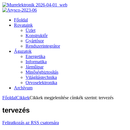
Főoldal
Rovataink
Üzlet
Konstruktőr
Gyártósor
Rendszerintegrátor
Ágazatok
Energetika
Informatika
Járműipar
Minőségbiztosítás
Világítástechnika
Orvoselektronika
Archívum
Főoldal
Cikkek
Cikkek megjelenítése címkék szerint: tervezés
tervezés
Feliratkozás az RSS csatornára