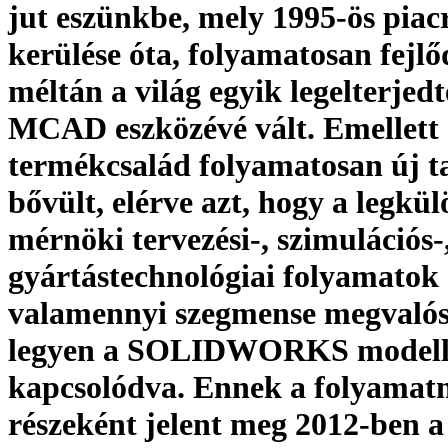
jut eszünkbe, mely 1995-ös piac
kerülése óta, folyamatosan fejlő
méltán a világ egyik legelterjed
MCAD eszközévé vált. Emellett
termékcsalád folyamatosan új t
bővült, elérve azt, hogy a legk
mérnöki tervezési-, szimulációs-
gyártástechnológiai folyamatok 
valamennyi szegmense megvalós
legyen a SOLIDWORKS modellt
kapcsolódva. Ennek a folyamat
részeként jelent meg 2012-ben a