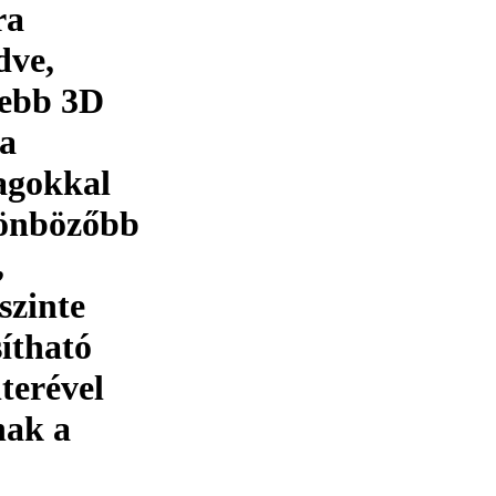
ra
dve,
tebb 3D
 a
agokkal
ülönbözőbb
,
szinte
ítható
erével
nak a