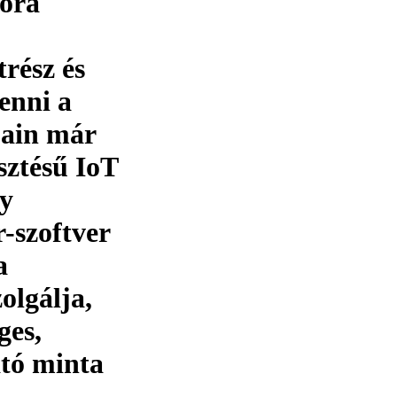
tora
rész és
enni a
jain már
sztésű IoT
ly
-szoftver
a
zolgálja,
ges,
ató minta