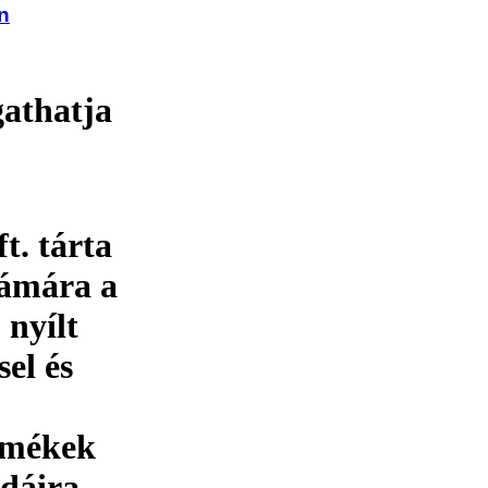
n
gathatja
t. tárta
zámára a
nyílt
sel és
rmékek
pdáira