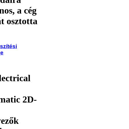
nos, a cég
t osztotta
szítési
ze
ctrical
atic 2D-
vezők