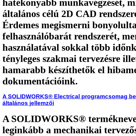
hatékonyabb munkavégzését, mi
általános célú 2D CAD rendszer
Érdemes megismerni bonyolulta
felhasználóbarát rendszerét, me
használatával sokkal több időn
tényleges szakmai tervezésre ille
hamarabb készíthetők el hibam
dokumentációink.
A SOLIDWORKS® Electrical programcsomag be
általános jellemzői
A SOLIDWORKS® terméknevet
leginkább a mechanikai tervező