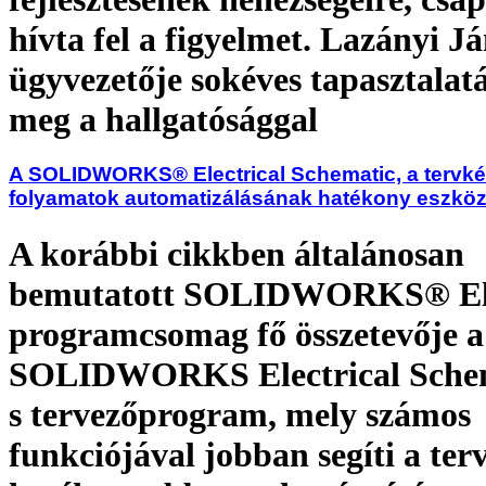
hívta fel a figyelmet. Lazányi Já
ügyvezetője sokéves tapasztalatá
meg a hallgatósággal
A SOLIDWORKS® Electrical Schematic, a tervké
folyamatok automatizálásának hatékony eszkö
A korábbi cikkben általánosan
bemutatott SOLIDWORKS® Ele
programcsomag fő összetevője a
SOLIDWORKS Electrical Schem
s tervezőprogram, mely számos
funkciójával jobban segíti a ter