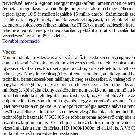
tervezésnél lehet a legtöbb energiát megtakarítani, amennyiben célter
(ennek a megoldásnak a hátulütője, hogy csak akkor éri meg céltermék
a piaci igény 10 $ ár mellett legalább 15 millió darab). Számításaik sz
"statikusabb" egy termék, annál kevesebbet fogyaszt, minél többet tu
az energia fölösleges felhasználása. Az FPGA-k minél szélesebb körű
lehetne a legtöbb energiát megtakarítani, például a Stratix III családd
vezérlésénél ez akár 85% is lehet.
További információ
Vitesse
Mint mindenki, a Vitesse is a zászlójára tűzte eszközei energiaigényé
ennek elősegítésére ők a moduláris tervezés mellett tették le voksukat
igyekeznek olyan eszközöket a piacra dobni, amelyeknek több felhasz
lehetséges. Nagy integráltságú irodai rendszerekben, adatközpontokba
technikai berendezésekben találhatjuk meg eszközeiket. A válságból v
nagyban elősegíti az, hogy az amerikai televíziózás áttért a digitális ad
minőségű, költséghatékony eszközeikre nem csökkent, hanem nőtt a ke
forradalmasította a jelintegritás-analízist azzal, hogy elérhetővé tette az
chipen belül. Gyorsan kiderült ugyanis, hogy a mérnökök azonnal "m
jelet bevezetik a chipekbe. A VScope technológia használatával a ren
később a -felhasználók torzításmentesen vizsgálhatják a chipen belüli 
technológiát használó VSC3406-os többcsatornás adóvevő chipjébe in
oszcilloszkópfunkciót is. Ez a chip és a hozzá tartozó program valós 
vizsgálni akár a nem tömörített HD 1080i/1080p jel alakját is. A VS
funkciót testesít meg egyetlen eszközben.