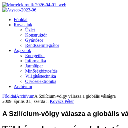
Főoldal
Rovataink
Üzlet
Konstruktőr
Gyártósor
Rendszerintegrátor
Ágazatok
Energetika
Informatika
Járműipar
Minőségbiztosítás
Világítástechnika
Orvoselektronika
Archívum
Főoldal
Archívum
A Szilícium-völgy válasza a globális válságra
2009. április 01., szerda
::
Kovács Péter
A Szilícium-völgy válasza a globális v