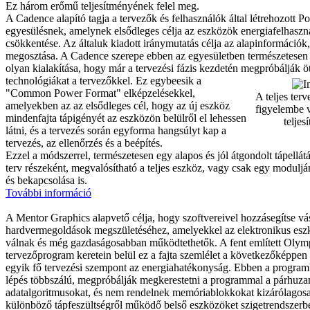
Ez három erőmű teljesítményének felel meg.
A Cadence alapító tagja a tervezők és felhasználók által létrehozott P
egyesülésnek, amelynek elsődleges célja az eszközök energiafelhaszn
csökkentése. Az általuk kiadott iránymutatás célja az alapinformációk, 
megosztása. A Cadence szerepe ebben az egyesületben természetesen a
olyan kialakítása, hogy már a tervezési fázis kezdetén megpróbálják ö
technológiákat a tervezőkkel.
Ez egybeesik a
"Common Power Format" elképzelésekkel,
A teljes ter
amelyekben az az elsődleges cél, hogy az új eszköz
figyelembe v
mindenfajta tápigényét az eszközön belülről el lehessen
telje
látni, és a tervezés során egyforma hangsúlyt kap a
tervezés, az ellenőrzés és a beépítés.
Ezzel a módszerrel, természetesen egy alapos és jól átgondolt tápellátá
terv részeként, megvalósítható a teljes eszköz, vagy csak egy modulj
és bekapcsolása is.
További információ
A Mentor Graphics alapvető célja, hogy szoftvereivel hozzásegítse vás
hardvermegoldások megszületéséhez, amelyekkel az elektronikus es
válnak és még gazdaságosabban működtethetők. A fent említett Oly
tervezőprogram keretein belül ez a fajta szemlélet a következőképpen
egyik fő tervezési szempont az energiahatékonyság. Ebben a program
lépés többszálú, megpróbálják megkerestetni a programmal a párhuza
adatalgoritmusokat, és nem rendelnek memóriablokkokat kizárólagosa
különböző tápfeszültségről működő belső eszközöket szigetrendszerbe