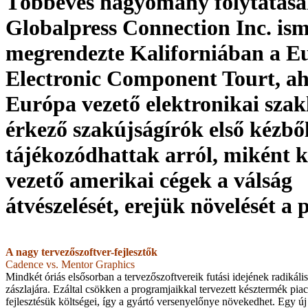
Többéves hagyomány folytatása
Globalpress Connection Inc. ism
megrendezte Kaliforniában a E
Electronic Component Tourt, ah
Európa vezető elektronikai szak
érkező szakújságírók első kézbő
tájékozódhattak arról, miként k
vezető amerikai cégek a válság
átvészelését, erejük növelését a p
A nagy tervezőszoftver-fejlesztők
Cadence vs. Mentor Graphics
Mindkét óriás elsősorban a tervezőszoftvereik futási idejének radikáli
zászlajára. Ezáltal csökken a programjaikkal tervezett késztermék piacr
fejlesztésük költségei, így a gyártó versenyelőnye növekedhet. Egy ú