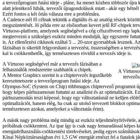
a tervezőprogram futási ideje - pláne, ha menet közben többször újra ke
alatt jelentkező hibák, tervezői újragondolások miatt - akár egy hétnél 
Ezért fontos a két óriás válasza erre a problémára.
A Cadence-nél fő célnak tekintik a digitális és az analóg részek között
megszüntetését. Jó példa erre az elsősorban kevert jelű RF-chipek ter
Virtuoso-platform, amelynek segítségével a cég célszoftverei egy lap
megtervezni a szükséges eszköz minden modulját, így egyszerre futtath
is. Az ellenőrzési ciklusok ezáltal 5 ... 20-szor gyorsabbak lesznek. 
fázisában is sikerült felgyorsítani a tervezést, összességében a tervez
kal is csökkenthetők, így természetesen rövidül a tervezés ideje is.
A Virtuoso segítségével már a tervezés fázisában a
felhasználók rendszereire szabhatók a chipek.
A Virtuoso
A Mentor Graphics szerint is a chiptervezés legszűkebb
tervezős
keresztmetszete a tervezőprogram futási ideje. Az
Olympus-SoC (System on Chip) többmagos chiptervező programot úg
hogy képes párhuzamosan futtatni az analízist és az optimalizációt. E
párhuzamosítás teszi képessé, hogy egy változtatásnál ne kelljen elölr
optimalizációt, hanem elég, ha csak az utolsó tervezett blokkot optimal
természetesen azokat, amelyeket a változtatás érint).
A másik nagy probléma még mindig az eszköz teljesítményfelvétele, 
próbálnak csökkenteni. Az ipar így is csak nagy lemaradással képes k
energiafelhasználás-csökkentési törekvéseket, pedig egyes számítások
Kínai Népköztársaságban évi 1,5 GW energiát emészt fel a fiatalok j