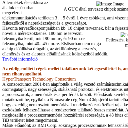
A termékek életciklusa az
Image
általuk elsősorban
A GUC által tervezett chipek szám
megcélzott
telekommunikációs területen 3 ... 5 évről 1 évre csökkent, ami viszon
fejlesztőktől a naprakészséget és a gyorsaságot.
Havonta tervezőközpontjaikban kb. 10 chipet terveznek, bár a fejeszté
növeli a méretcsökkenés.
180 nm-re tervezni
feleannyiba kerül, mint 90 nm-re, és 90 nm-re
Fejlesztési 
feleannyiba, mint 40...45 nm-re. Elsősorban nem maga
m
a chip előállítása drágább, az árkülönbség a tervezés,
ellenőrzés és az alaprajz előállításának költségeiből adódik.
További információ
Az eddig említett cégek mellett találkoztunk két egyesülettel is, a
nem elhanyagolható.
HyperTransport Technology Consortium
A konzorciumot 2001-ben alapították a világ vezető számítástechnikai 
csomagalapú, nagy sebességű, skálázható protokoll és elektronikus inte
a processzorok, a memóriák és a perifériák között. Előadásuk keretébe
mutatkozott be, egyikük a Numascale cég NumaChip-jéről tartott előa
hogy az eddig nem osztott memóriával rendelkező eszközöket rajta ke
eszközünk felhasználhassa a rendszerben található összes memóriát. A
megközelíti a processzormemória hozzáférési sebességét, a 48 bites c
TiB területet lehet megcímezni.
Másik előadónk az RMI Corp. sokmagos processzorainak felhasználási