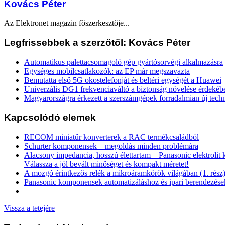
Kovács Péter
Az Elektronet magazin főszerkesztője...
Legfrissebbek a szerzőtől: Kovács Péter
Automatikus palettacsomagoló gép gyártósorvégi alkalmazásra
Egységes mobilcsatlakozók: az EP már megszavazta
Bemutatta első 5G okostelefonját és beltéri egységét a Huawei
Univerzális DG1 frekvenciaváltó a biztonság növelése érdekéb
Magyarországra érkezett a szerszámgépek forradalmian új tech
Kapcsolódó elemek
RECOM miniatűr konverterek a RAC termékcsaládból
Schurter komponensek – megoldás minden problémára
Alacsony impedancia, hosszú élettartam – Panasonic elektrolit
Válassza a jól bevált minőséget és kompakt méretet!
A mozgó érintkezős relék a mikroáramkörök világában (1. rész
Panasonic komponensek automatizáláshoz és ipari berendezés
Vissza a tetejére