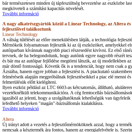
bár természetesen minden új tápfeszültség bevezetése az eszközbe lassí
megköveteli a számítási kapacitás növelését.
További információ
A nagy alkatrészgyártók közül a Linear Technology, az Altera és a
fejlesztőivel találkoztunk
Linear Technology
A válság túlélését az előre menekülésben látják, a technológia fejleszté
Mérnökeik folyamatosan fejlesztik ki az új eszközöket, amelyekkel el
autóiparban kívánnak nagyobb piaci részesedést kivívni. Ez első ráné
tervnek, de ha belegondolunk, hogy autóink egyre nagyobb részét teszi
és bár ma az autóipar fejlődése megtörni látszik, az új modellekben az
már döntő fontosságú. Követik ők is a tendenciát, hogy nem csak a gyá
Ázsiába, hanem egyre jobban a fejlesztést is. A piackutató szakember
felméréseik alapján megpróbálnak fejlesztéseikkel a piac elé menni és
felmerülésük előtt kielégíteni.
Ilyen eszköz például az LTC 6603-as kétcsatornás, állítható, alulátere
vezetéknélküli telekommunikációra. A cég femtocellás bázisállomások
igazából az jelenti, hogy a szolgáltatóknak lehetőségük van ügyfeleik
lefedhető helyeken "magán"-bázisállomás kialakításra.
További információ
Altera
Új irányt adott a vezetés a fejlesztőmérnököknek azzal, hogy a termék 
nemcsak a késztermék ára fontos, hanem az energiafelvétele is. Szeri