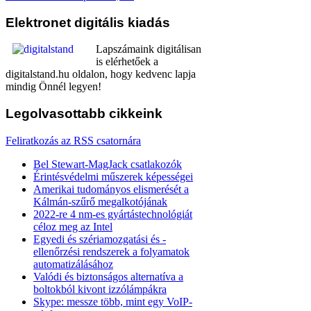
Elektronet
digitális kiadás
Lapszámaink digitálisan
is elérhetőek a
digitalstand.hu oldalon, hogy kedvenc lapja
mindig Önnél legyen!
Legolvasottabb
cikkeink
Feliratkozás az RSS csatornára
Bel Stewart-MagJack csatlakozók
Érintésvédelmi műszerek képességei
Amerikai tudományos elismerését a
Kálmán-szűrő megalkotójának
2022-re 4 nm-es gyártástechnológiát
céloz meg az Intel
Egyedi és szériamozgatási és -
ellenőrzési rendszerek a folyamatok
automatizálásához
Valódi és biztonságos alternatíva a
boltokból kivont izzólámpákra
Skype: messze több, mint egy VoIP-