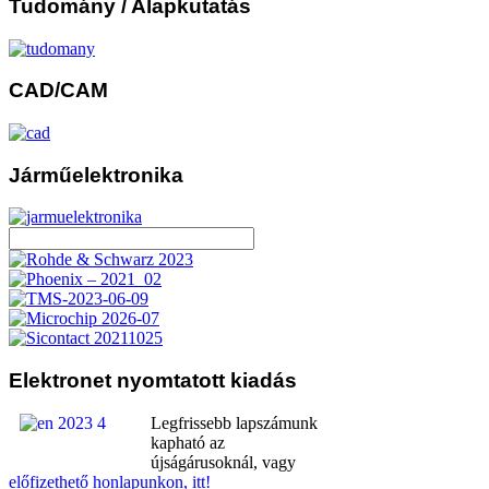
Tudomány
/ Alapkutatás
CAD/CAM
Járműelektronika
Elektronet
nyomtatott kiadás
Legfrissebb lapszámunk
kapható az
újságárusoknál, vagy
előfizethető honlapunkon, itt!