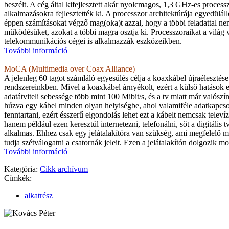
beszélt. A cég által kifejlesztett akár nyolcmagos, 1,3 GHz-es proces
alkalmazásokra fejlesztették ki. A processzor architektúrája egyedülál
éppen számításokat végző mag(oka)t azzal, hogy a többi feladattal nem
működésüket, azokat a többi magra osztja ki. Processzoraikat a világ 
telekommunikációs cégei is alkalmazzák eszközeikben.
További információ
MoCA (Multimedia over Coax Alliance)
A jelenleg 60 tagot számláló egyesülés célja a koaxkábel újraélesztése
rendszereinkben. Mivel a koaxkábel árnyékolt, ezért a külső hatások e
adatátviteli sebessége több mint 100 Mibit/s, és a tv miatt már valósz
húzva egy kábel minden olyan helyiségbe, ahol valamiféle adatkapcso
fenntartani, ezért ésszerű elgondolás lehet ezt a kábelt nemcsak televí
hanem például ezen keresztül internetezni, telefonálni, sőt a digitális tv
alkalmas. Ehhez csak egy jelátalakítóra van szükség, ami megfelelő 
tudja szétválogatni a csatornák jeleit. Ezen a jelátalakítón dolgozik 
További információ
Kategória:
Cikk archívum
Címkék:
alkatrész