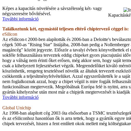
Képes a kapacitás növelésére a sávszélesség két- vagy
négyszeresére bővítésével.
Kapacitáské
További információ
Találkoztunk két, egymástól teljesen eltérő chiptervező céggel is:
eSilicon
Az eSilicon-t 2000-ben alapították és 2006-ban a Deloitte's beválaszto
cégek 500-as "Rising Star" listájába, 2008-ban pedig a Nollemberger
magáncég" között jegyezte. Először a tavalyi évben könyvelhettek el 
sokféle felhasználásra terveztek eddig chipeket gyors piacrajutási időv
hogy a válság nem érinti őket erősen, még akkor sem, hogy saját term
csak a kihelyezett fejlesztéseket végzik. Megrendelőiket kiváló mér
köszönhetik, rengeteg teszteléssel növelik az általuk tervezett eszköz
csökkentik a teljesítményfelvételüket. Azzal egyszerűsítették le a saj
nem foglalkoznak azzal, hogy a chipet végül is mire fogják felhasznál
funkcionálisan megtervezik. Megróbálnak Európa felé is nyitni, arra 
gyártás kihelyezése után most már a chipjeik megtervezését is kiadják
További információ
Global Unichip
Az 1998-ban alapított cég 2003 óta elsősorban a TSMC tesztrészlege
és az eSiliconhoz hasonlóan ők is arra tettek, hogy a gyártók egyre in
chipek tervezését, hiszen a fent említett okok mellett még költségtaka