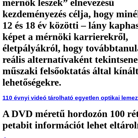
mérnök leszek” elnevezésű
kezdeményezés célja, hogy miné
12 és 18 év közötti – lány kapha
képet a mérnöki karrierekről,
életpályákról, hogy továbbtanu
reális alternatívaként tekintsen
műszaki felsőoktatás által kínál
lehetőségekre.
110 évnyi videó tárolható egyetlen optikai leme
A DVD méretű hordozón 100 rét
petabit információt lehet eltárol