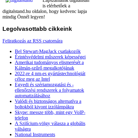
Lapszámaink digitálisan
is elérhetőek a
digitalstand.hu oldalon, hogy kedvenc lapja
mindig Önnél legyen!
Legolvasottabb
cikkeink
Feliratkozás az RSS csatornára
Bel Stewart-MagJack csatlakozók
Érintésvédelmi műszerek képességei
Amerikai tudományos elismerését a
Kálmán-szűrő megalkotójának
2022-re 4 nm-es gyártástechnológiát
céloz meg az Intel
Egyedi és szériamozgatási és -
ellenőrzési rendszerek a folyamatok
automatizálásához
Valódi és biztonságos alternatíva a
boltokból kivont izzólámpákra
Skype: messze több, mint egy VoIP-
telefon
A Szilícium-völgy válasza a globális
válságra
National Instruments