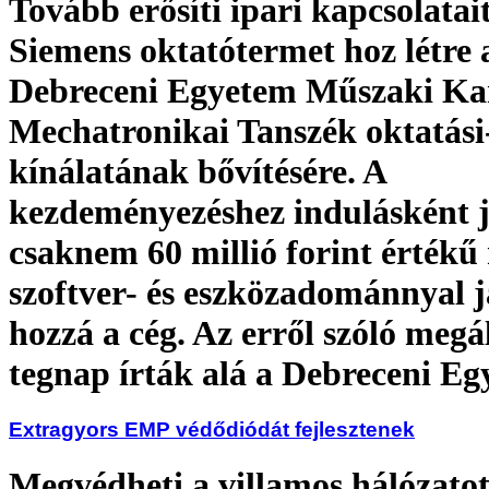
Tovább erősíti ipari kapcsolatait
Siemens oktatótermet hoz létre 
Debreceni Egyetem Műszaki Ka
Mechatronikai Tanszék oktatási
kínálatának bővítésére. A
kezdeményezéshez indulásként j
csaknem 60 millió forint értékű
szoftver- és eszközadománnyal j
hozzá a cég. Az erről szóló megá
tegnap írták alá a Debreceni E
Extragyors EMP védődiódát fejlesztenek
Megvédheti a villamos hálózato