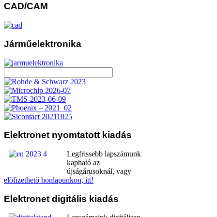
CAD/CAM
Járműelektronika
Elektronet
nyomtatott kiadás
Legfrissebb lapszámunk
kapható az
újságárusoknál, vagy
előfizethető honlapunkon, itt!
Elektronet
digitális kiadás