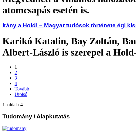
atomcsapás esetén is.
Irány a Hold! – Magyar tudósok története égi k
Karikó Katalin, Bay Zoltán, Ba
Albert-László is szerepel a Hold
1
2
3
4
Tovább
Utolsó
1. oldal / 4
Tudomány
/ Alapkutatás