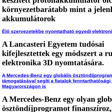
készített protonakkumulátor olc
környezetbarátabb mint a jelenl
akkumulátorok
Élő szervezetekbe nyomtatható egyedi elektron
A Lancasteri Egyetem tudósai
kifejlesztettek egy módszert a 
elektronika 3D nyomtatására.
A Mercedes-Benz egy globális ösztöndíjprogra
támogatásával segíti a fiatalok fenntarthatósági
Magyarországon is
A Mercedes-Benz egy olyan glob
ösztöndíjprogramot finanszíroz,