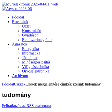
Főoldal
Rovataink
Üzlet
Konstruktőr
Gyártósor
Rendszerintegrátor
Ágazatok
Energetika
Informatika
Járműipar
Minőségbiztosítás
Világítástechnika
Orvoselektronika
Archívum
Főoldal
Cikkek
Cikkek megjelenítése címkék szerint: tudomány
tudomány
Feliratkozás az RSS csatornára