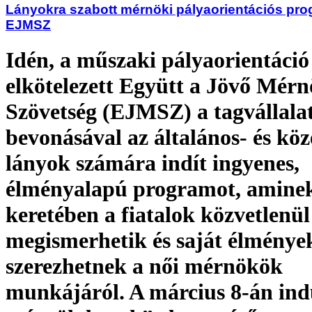
Lányokra szabott mérnöki pályaorientációs prog
EJMSZ
Idén, a műszaki pályaorientáció
elkötelezett Együtt a Jövő Mérn
Szövetség (EJMSZ) a tagvállala
bevonásával az általános- és köz
lányok számára indít ingyenes,
élményalapú programot, amine
keretében a fiatalok közvetlenül
megismerhetik és saját élménye
szerezhetnek a női mérnökök
munkájáról. A március 8-án ind