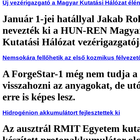
Új vezérigazgató a Magyar Kutatási Hálózat élé
Január 1-jei hatállyal Jakab Ro
nevezték ki a HUN-REN Magya
Kutatási Hálózat vezérigazgató
Nemsokára fellőhetik az első kozmikus félvezet
A ForgeStar-1 még nem tudja a
visszahozni az anyagokat, de ut
erre is képes lesz.
Hidrogénion akkumulátort fejlesztettek ki
Az ausztrál RMIT Egyetem kutat