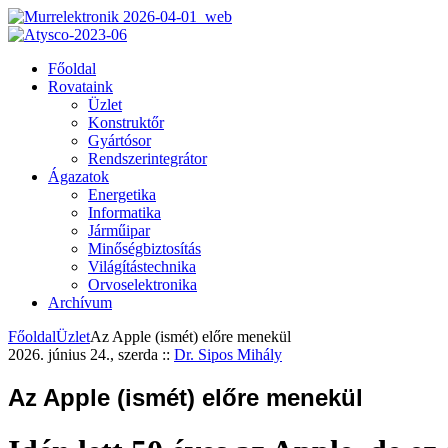
Főoldal
Rovataink
Üzlet
Konstruktőr
Gyártósor
Rendszerintegrátor
Ágazatok
Energetika
Informatika
Járműipar
Minőségbiztosítás
Világítástechnika
Orvoselektronika
Archívum
Főoldal
Üzlet
Az Apple (ismét) előre menekül
2026. június 24., szerda
::
Dr. Sipos Mihály
Az Apple (ismét) előre menekül