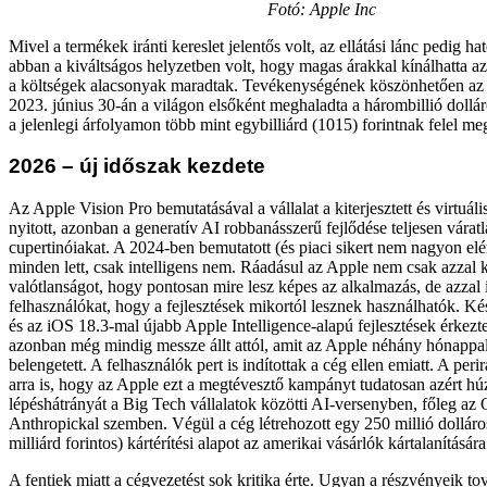
Fotó: Apple Inc
Mivel a termékek iránti kereslet jelentős volt, az ellátási lánc pedig h
abban a kiváltságos helyzetben volt, hogy magas árakkal kínálhatta a
a költségek alacsonyak maradtak. Tevékenységének köszönhetően az 
2023. június 30-án a világon elsőként meghaladta a hárombillió dollá
a jelenlegi árfolyamon több mint egybilliárd (1015) forintnak felel me
2026 – új időszak kezdete
Az Apple Vision Pro bemutatásával a vállalat a kiterjesztett és virtuális
nyitott, azonban a generatív AI robbanásszerű fejlődése teljesen váratl
cupertinóiakat. A 2024-ben bemutatott (és piaci sikert nem nagyon elér
minden lett, csak intelligens nem. Ráadásul az Apple nem csak azzal ka
valótlanságot, hogy pontosan mire lesz képes az alkalmazás, de azzal 
felhasználókat, hogy a fejlesztések mikortól lesznek használhatók. K
és az iOS 18.3-mal újabb Apple Intelligence-alapú fejlesztések érkezt
azonban még mindig messze állt attól, amit az Apple néhány hónappa
belengetett. A felhasználók pert is indítottak a cég ellen emiatt. A perir
arra is, hogy az Apple ezt a megtévesztő kampányt tudatosan azért húz
lépéshátrányát a Big Tech vállalatok közötti AI-versenyben, főleg az 
Anthropickal szemben. Végül a cég létrehozott egy 250 millió dolláro
milliárd forintos) kártérítési alapot az amerikai vásárlók kártalanítására
A fentiek miatt a cégvezetést sok kritika érte. Ugyan a részvényeik t