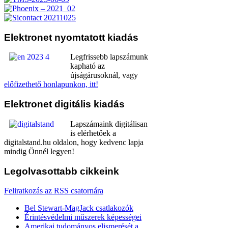
Elektronet
nyomtatott kiadás
Legfrissebb lapszámunk
kapható az
újságárusoknál, vagy
előfizethető honlapunkon, itt!
Elektronet
digitális kiadás
Lapszámaink digitálisan
is elérhetőek a
digitalstand.hu oldalon, hogy kedvenc lapja
mindig Önnél legyen!
Legolvasottabb
cikkeink
Feliratkozás az RSS csatornára
Bel Stewart-MagJack csatlakozók
Érintésvédelmi műszerek képességei
Amerikai tudományos elismerését a