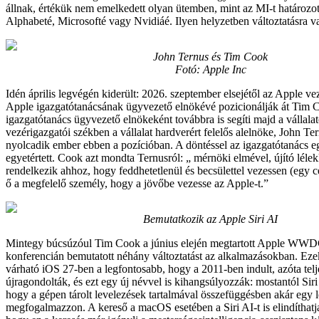
állnak, értékük nem emelkedett olyan ütemben, mint az MI-t határoz
Alphabeté, Microsofté vagy Nvidiáé. Ilyen helyzetben változtatásra va
John Ternus és Tim Cook
Fotó: Apple Inc
Idén április legvégén kiderült: 2026. szeptember elsejétől az Apple ve
Apple igazgatótanácsának ügyvezető elnökévé pozicionálják át Tim 
igazgatótanács ügyvezető elnökeként továbbra is segíti majd a vállalat
vezérigazgatói székben a vállalat hardverért felelős alelnöke, John Ter
nyolcadik ember ebben a pozícióban. A döntéssel az igazgatótanács 
egyetértett. Cook azt mondta Ternusról: „ mérnöki elmével, újító lélek
rendelkezik ahhoz, hogy feddhetetlenül és becsülettel vezessen (egy c
ő a megfelelő személy, hogy a jövőbe vezesse az Apple-t.”
Bemutatkozik az Apple Siri AI
Mintegy búcsúzóul Tim Cook a június elején megtartott Apple WWDC
konferencián bemutatott néhány változtatást az alkalmazásokban. Eze
várható iOS 27-ben a legfontosabb, hogy a 2011-ben indult, azóta telje
újragondolták, és ezt egy új névvel is kihangsúlyozzák: mostantól Siri
hogy a gépen tárolt levelezések tartalmával összefüggésben akár egy l
megfogalmazzon. A kereső a macOS esetében a Siri AI-t is elindíthatja