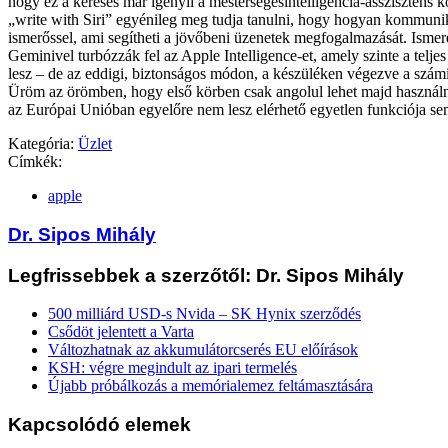
hogy ez a keresés már igényli a mesterségesintelligencia-asszisztens
„write with Siri” egyénileg meg tudja tanulni, hogy hogyan kommuni
ismerőssel, ami segítheti a jövőbeni üzenetek megfogalmazását. Ismere
Geminivel turbózzák fel az Apple Intelligence-et, amely szinte a telje
lesz – de az eddigi, biztonságos módon, a készüléken végezve a számí
Üröm az örömben, hogy első körben csak angolul lehet majd használni 
az Európai Unióban egyelőre nem lesz elérhető egyetlen funkciója se
Kategória:
Üzlet
Címkék:
apple
Dr. Sipos Mihály
Legfrissebbek a szerzőtől: Dr. Sipos Mihály
500 milliárd USD-s Nvida – SK Hynix szerződés
Csődöt jelentett a Varta
Változhatnak az akkumulátorcserés EU előírások
KSH: végre megindult az ipari termelés
Újabb próbálkozás a memórialemez feltámasztására
Kapcsolódó elemek