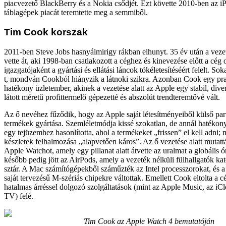
piacvezető BlackBerry és a Nokia csődjét. Ezt követte 2010-ben az i
táblagépek piacát teremtette meg a semmiből.
Tim Cook korszak
2011-ben Steve Jobs hasnyálmirigy rákban elhunyt. 35 év után a veze
vette át, aki 1998-ban csatlakozott a céghez és kinevezése előtt a cég 
igazgatójaként a gyártási és ellátási láncok tökéletesítéséért felelt. S
t, mondván Cookból hiányzik a látnoki szikra. Azonban Cook egy pra
hatékony üzletember, akinek a vezetése alatt az Apple egy stabil, dive
látott méretű profittermelő gépezetté és abszolút trendteremtővé vált.
Az ő nevéhez fűződik, hogy az Apple saját létesítményeiből külső part
termékek gyártása. Szemléletmódja kissé szokatlan, de annál hatékony
egy tejüzemhez hasonlította, ahol a termékeket „frissen” el kell adni; 
készletek felhalmozása „alapvetően káros”. Az ő vezetése alatt mutatt
Apple Watchot, amely egy pillanat alatt átvette az uralmat a globális 
később pedig jött az AirPods, amely a vezeték nélküli fülhallgatók kat
sztár. A Mac számítógépekből száműzték az Intel processzorokat, és 
saját tervezésű M-szériás chipekre váltottak. Emellett Cook eltolta a c
hatalmas árréssel dolgozó szolgáltatások (mint az Apple Music, az i
TV) felé.
Tim Cook az Apple Watch 4 bemutatóján