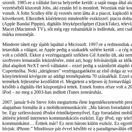
szorult. 1985-re a vállalat furcsa helyzetbe került: a saját maga által al
vezetéséből kiszorult Jobs, aki ezután fel is mondott. Wozniak már ko
vonult. A John Sculley-féle új vezetés nem látta át a piacot, kapkodó 
következett. Elkezdtek kísérletezni mindenféle eszközzel: piacra dobt
(Apple Bandai Pippin), digitális fényképezőgépet (QuickTake), televí
Macet (Macintosh TV), sőt még egy ruhamárkát is indítottak, ami csak
márka renoméját.
Minderre rátett egy újabb lapáttal a Microsoft. 1997-re a redmondiak
letarolták a világot, az Apple pedig a szakadék szélére került – a cég
volt a csődtől. Ekkor a vezérigazgatói székben Gil Amelio ült, aki nem
szoftveres lemaradás leküzdésére, mint azt, hogy felvásárolják az id
által alapított NeXT nevű vállalatot – ezzel pedig a száműzött alapító i
Cupertinóba. Neki „ideiglenes” vezérigazgatóként az első dolga az vo
könyörtelenül kivégezte az addigi termékpaletta 70 százalékát. Ezzel
termékek fejlesztése kezdődött el. Megjelent a teljesen új formavilág
később a digitális élet központjává tettek. Ennek fontos része volt a 
iPod – no meg a 2003-ban indított iTunes zeneáruház.
2007. január 9-én Steve Jobs megtartotta élete legemlékezetesebb prez
alapjaiban formálta át a mobilkommunikációt: „Ma három forradalmi
be. Egy szélesvásznú iPodot érintőképernyővel. Egy forradalmi mobil
áttörést jelentő internetes kommunikációs eszközt. Egy iPod, egy telef
kommunikátor… Értitek már? Ez nem három külön eszköz. Ez egyetle
hívjuk: iPhone.” Mindössze pár évvel később ez a paradigmaváltás e