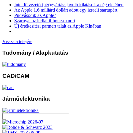
Intel félvezető (bér)gyártás: javuló kilátások a cég életében
Az Apple 1,6 milliárd dollárt adott egy izraeli startupért
Pudvásodik az Apple?
Szárnyal az indiai iPhone-export
Új értékesítési partnert talált az Apple Kínában
Vissza a tetejére
Tudomány
/ Alapkutatás
CAD/CAM
Járműelektronika