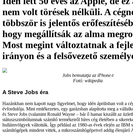
Idén lett 50 éves az Apple, de ez
nem volt törések nélküli. A cégn
többször is jelentős erőfeszítéséb
hogy megállítsák az alma megro
Most megint változtatnak a fejle
irányon és a felsővezető személy
Jobs bemutatja az iPhone-t
Fotó: wikipedia
A Steve Jobs éra
Hazánkban nem kapott nagy figyelmet, hogy idén áprilisban volt a cég
évfordulója. Mint emlékezetes, egy garázsban alapította meg a vállal
és Steve Jobs (valamint Ronald Wayne – bár ő hamar kiszállt az üzlet
státuszszimbólumnak számító termékeiről híres cég életében a sikerek
hullámvölgyek váltották. Így például az 1980-as évek elején az IBM 
számítógépek mindent vittek, a mikroszámítógépeivel addig élenjáró A