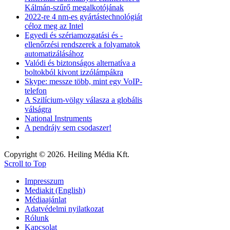
Kálmán-szűrő megalkotójának
2022-re 4 nm-es gyártástechnológiát
céloz meg az Intel
Egyedi és szériamozgatási és -
ellenőrzési rendszerek a folyamatok
automatizálásához
Valódi és biztonságos alternatíva a
boltokból kivont izzólámpákra
Skype: messze több, mint egy VoIP-
telefon
A Szilícium-völgy válasza a globális
válságra
National Instruments
A pendrájv sem csodaszer!
Copyright © 2026. Heiling Média Kft.
Scroll to Top
Impresszum
Mediakit (English)
Médiaajánlat
Adatvédelmi nyilatkozat
Rólunk
Kapcsolat