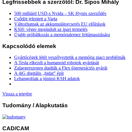
Legfrissebbek a szerzőtől: Dr. Sipos Mihály
500 milliárd USD-s Nvida – SK Hynix szerződés
Csődöt jelentett a Varta
Változhatnak az akkumulátorcserés EU előírások
KSH: végre megindult az ipari termelés
Újabb próbálkozás a memórialemez feltámasztására
Kapcsolódó elemek
Gyártócégek létét veszélyeztetik a memória piaci problémák
A Tesla elkezdi a humanoid robotok gyártását
Zalaegerszegen átadták a Flex újgenerációs gyárát
A 4iG digitális „hidat” épít
Lehangolóak a júniusi KSH adatok
Vissza a tetejére
Tudomány
/ Alapkutatás
CAD/CAM