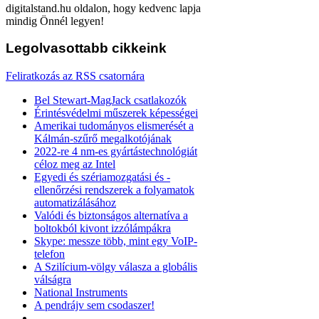
digitalstand.hu oldalon, hogy kedvenc lapja
mindig Önnél legyen!
Legolvasottabb
cikkeink
Feliratkozás az RSS csatornára
Bel Stewart-MagJack csatlakozók
Érintésvédelmi műszerek képességei
Amerikai tudományos elismerését a
Kálmán-szűrő megalkotójának
2022-re 4 nm-es gyártástechnológiát
céloz meg az Intel
Egyedi és szériamozgatási és -
ellenőrzési rendszerek a folyamatok
automatizálásához
Valódi és biztonságos alternatíva a
boltokból kivont izzólámpákra
Skype: messze több, mint egy VoIP-
telefon
A Szilícium-völgy válasza a globális
válságra
National Instruments
A pendrájv sem csodaszer!