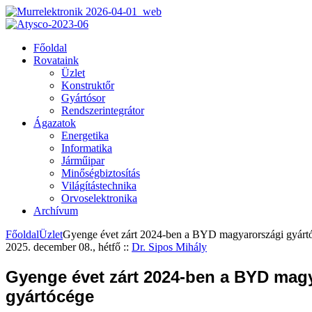
Főoldal
Rovataink
Üzlet
Konstruktőr
Gyártósor
Rendszerintegrátor
Ágazatok
Energetika
Informatika
Járműipar
Minőségbiztosítás
Világítástechnika
Orvoselektronika
Archívum
Főoldal
Üzlet
Gyenge évet zárt 2024-ben a BYD magyarországi gyárt
2025. december 08., hétfő
::
Dr. Sipos Mihály
Gyenge évet zárt 2024-ben a BYD mag
gyártócége