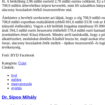
fő. A bérköltség 2,96 millió euróról 2,76 millió euróra csökkent. Ez a
708,9 milliós árbevételhez képest kevesebb, mint fél százalékos hánya
alacsony hozzáadott értékű összeszerelésre utal.
Áttekintve a bevételi szerkezetet azt látjuk, hogy a cég 708,9 millió e
708,8 millió exportban realizálódott (ebből 691,6 millió EUR volt az
irányuló értékesítés). Vagyis a kft belföldi forgalma mindössze 95 890
áruk 594,3 millió eurós beszerzési értékéből 578,4 millió euró harmad
(esetünkben értsd: Kína) érkezett. Mindez arról tanúskodik, hogy a pá
alkatrészeket, modulokat döntően Kínából hozza be, majd azokat rész
össze, alacsony hozzáadott érték mellett – tipikus összeszerelő- és log
tevékenység.
Fotó: BYD Facebook
Kategória:
Üzlet
Címkék:
byd
mérleg
magyarország
gyártás
Dr. Sipos Mihály