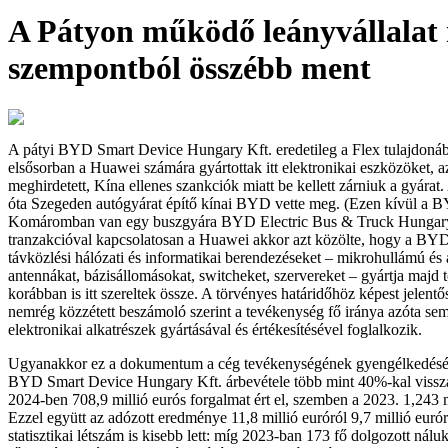
A Pátyon működő leányvállalat
szempontból összébb ment
A pátyi BYD Smart Device Hungary Kft. eredetileg a Flex tulajdonáb
elsősorban a Huawei számára gyártottak itt elektronikai eszközöket, az
meghirdetett, Kína ellenes szankciók miatt be kellett zárniuk a gyárat.
óta Szegeden autógyárat építő kínai BYD vette meg. (Ezen kívül a 
Komáromban van egy buszgyára BYD Electric Bus & Truck Hungary
tranzakcióval kapcsolatosan a Huawei akkor azt közölte, hogy a BY
távközlési hálózati és informatikai berendezéseket – mikrohullámú és a
antennákat, bázisállomásokat, switcheket, szervereket – gyártja majd
korábban is itt szereltek össze. A törvényes határidőhöz képest jelentő
nemrég közzétett beszámoló szerint a tevékenység fő iránya azóta sem 
elektronikai alkatrészek gyártásával és értékesítésével foglalkozik.
Ugyanakkor ez a dokumentum a cég tevékenységének gyengélkedésér
BYD Smart Device Hungary Kft. árbevétele több mint 40%-kal visszae
2024-ben 708,9 millió eurós forgalmat ért el, szemben a 2023. 1,243 m
Ezzel együtt az adózott eredménye 11,8 millió euróról 9,7 millió euró
statisztikai létszám is kisebb lett: míg 2023-ban 173 fő dolgozott nálu