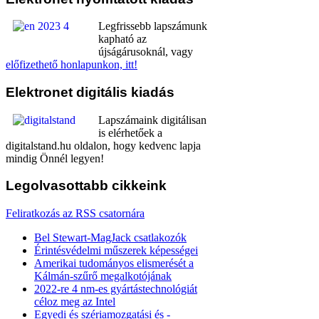
Legfrissebb lapszámunk
kapható az
újságárusoknál, vagy
előfizethető honlapunkon, itt!
Elektronet
digitális kiadás
Lapszámaink digitálisan
is elérhetőek a
digitalstand.hu oldalon, hogy kedvenc lapja
mindig Önnél legyen!
Legolvasottabb
cikkeink
Feliratkozás az RSS csatornára
Bel Stewart-MagJack csatlakozók
Érintésvédelmi műszerek képességei
Amerikai tudományos elismerését a
Kálmán-szűrő megalkotójának
2022-re 4 nm-es gyártástechnológiát
céloz meg az Intel
Egyedi és szériamozgatási és -