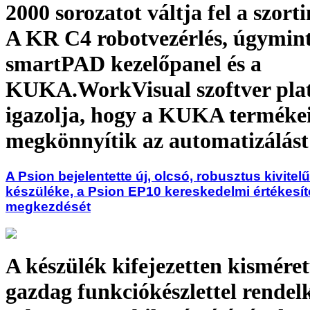
2000 sorozatot váltja fel a szor
A KR C4 robotvezérlés, úgymi
smartPAD kezelőpanel és a
KUKA.WorkVisual szoftver plat
igazolja, hogy a KUKA terméke
megkönnyítik az automatizálást
A Psion bejelentette új, olcsó, robusztus kivitel
készüléke, a Psion EP10 kereskedelmi értékesí
megkezdését
A készülék kifejezetten kisméret
gazdag funkciókészlettel rendel