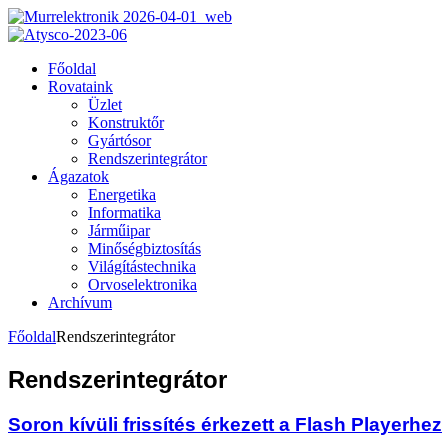
Főoldal
Rovataink
Üzlet
Konstruktőr
Gyártósor
Rendszerintegrátor
Ágazatok
Energetika
Informatika
Járműipar
Minőségbiztosítás
Világítástechnika
Orvoselektronika
Archívum
Főoldal
Rendszerintegrátor
Rendszerintegrátor
Soron kívüli frissítés érkezett a Flash Playerhez