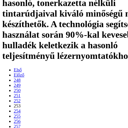
hasonló, tonerkazetta nélküli
tintarúdjaival kiváló minőségű
készíthetők. A technológia segíts
használat során 90%-kal keves
hulladék keletkezik a hasonló
teljesítményű lézernyomtatókho
Első
Előző
248
249
250
251
252
253
254
255
256
257