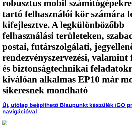
robusztus mobil számítógépekre
tartó felhasználói kör számára l
kifejlesztve. A legkülönbözőbb
felhasználási területeken, szabad
postai, futárszolgálati, jegyellen
rendezvényszervezési, valamint 
és biztonságtechnikai feladatok
kiválóan alkalmas EP10 már mo
sikeresnek mondható
Új, utólag beépíthető Blaupunkt készülék iGO p
navigációval