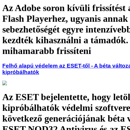
Az Adobe soron kívüli frissítést 
Flash Playerhez, ugyanis annak
sebezhetőségét egyre intenzíveb
kezdték kihasználni a támadók
mihamarabb frissíteni
Felhő alapú védelem az ESET-től - A béta változ
kipróbálhatók
Az ESET bejelentette, hogy letöl
kipróbálhatók védelmi szoftvere
következő generációjának béta v
ESET NOD32 Antivirus és az E