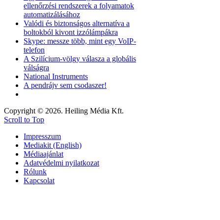
ellenőrzési rendszerek a folyamatok
automatizálásához
Valódi és biztonságos alternatíva a
boltokból kivont izzólámpákra
Skype: messze több, mint egy VoIP-
telefon
A Szilícium-völgy válasza a globális
válságra
National Instruments
A pendrájv sem csodaszer!
Copyright © 2026. Heiling Média Kft.
Scroll to Top
Impresszum
Mediakit (English)
Médiaajánlat
Adatvédelmi nyilatkozat
Rólunk
Kapcsolat