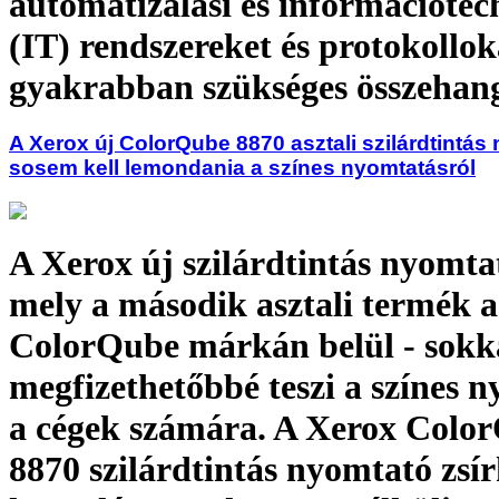
automatizálási és információtec
(IT) rendszereket és protokollo
gyakrabban szükséges összehan
A Xerox új ColorQube 8870 asztali szilárdtintás
sosem kell lemondania a színes nyomtatásról
A Xerox új szilárdtintás nyomta
mely a második asztali termék a
ColorQube márkán belül - sokk
megfizethetőbbé teszi a színes 
a cégek számára. A Xerox Colo
8870 szilárdtintás nyomtató zsí