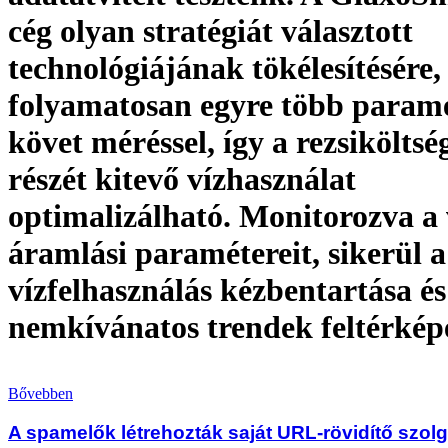
cég olyan stratégiát választott
technológiájának tökélesítésére,
folyamatosan egyre több param
követ méréssel, így a rezsikölts
részét kitevő vízhasználat
optimalizálható. Monitorozva a 
áramlási paramétereit, sikerül a
vízfelhasználás kézbentartása és
nemkívánatos trendek feltérkép
Bővebben
A spamelők létrehozták saját URL-rövidítő szolg