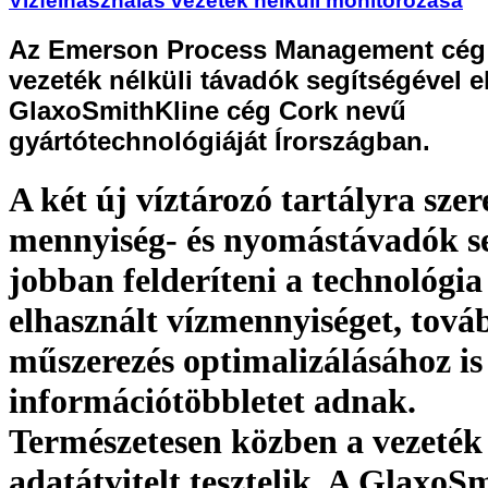
Vízfelhasználás vezeték nélküli monitorozása
Az Emerson Process Management cég i
vezeték nélküli távadók segítségével el
GlaxoSmithKline cég Cork nevű
gyártótechnológiáját Írországban.
A két új víztározó tartályra szer
mennyiség- és nyomástávadók s
jobban felderíteni a technológia 
elhasznált vízmennyiséget, tová
műszerezés optimalizálásához is 
információtöbbletet adnak.
Természetesen közben a vezeték 
adatátvitelt tesztelik. A GlaxoS