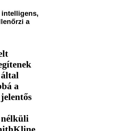
ntelligens,
lenőrzi a
elt
egítenek
által
bbá a
jelentős
nélküli
mithKline