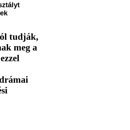
sztályt
rek
ól tudják,
anak meg a
 ezzel
 drámai
si