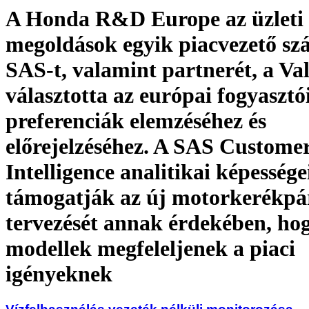
A Honda R&D Europe az üzleti a
megoldások egyik piacvezető szál
SAS-t, valamint partnerét, a Va
választotta az európai fogyasztó
preferenciák elemzéséhez és
előrejelzéséhez. A SAS Custome
Intelligence analitikai képessége
támogatják az új motorkerékpá
tervezését annak érdekében, ho
modellek megfeleljenek a piaci
igényeknek