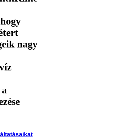
 hogy
étert
égeik nagy
víz
 a
ezése
áltatásaikat