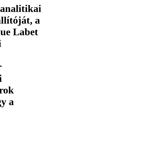
nalitikai
lítóját, a
lue Labet
i
r
i
rok
gy a