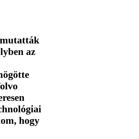
 mutatták
lyben az
mögötte
Volvo
eresen
chnológiai
alom, hogy