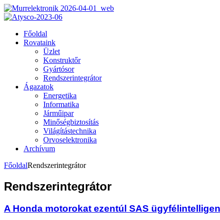
Főoldal
Rovataink
Üzlet
Konstruktőr
Gyártósor
Rendszerintegrátor
Ágazatok
Energetika
Informatika
Járműipar
Minőségbiztosítás
Világítástechnika
Orvoselektronika
Archívum
Főoldal
Rendszerintegrátor
Rendszerintegrátor
A Honda motorokat ezentúl SAS ügyfélintelligen