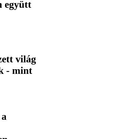
n együtt
ett világ
k - mint
 a