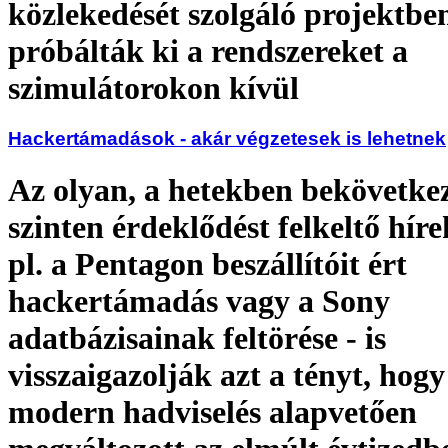
közlekedését szolgáló projektbe
próbálták ki a rendszereket a
szimulátorokon kívül
Hackertámadások - akár végzetesek is lehetnek
Az olyan, a hetekben bekövetkez
szinten érdeklődést felkeltő híre
pl. a Pentagon beszállítóit ért
hackertámadás vagy a Sony
adatbázisainak feltörése - is
visszaigazolják azt a tényt, hogy
modern hadviselés alapvetően