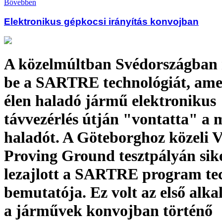
Bővebben
Elektronikus gépkocsi irányítás konvojban
A közelmúltban Svédországban
be a SARTRE technológiát, ame
élen haladó jármű elektronikus
távvezérlés útján "vontatta" a 
haladót. A Göteborghoz közeli 
Proving Ground tesztpályán sik
lezajlott a SARTRE program te
bemutatója. Ez volt az első alk
a járművek konvojban történő