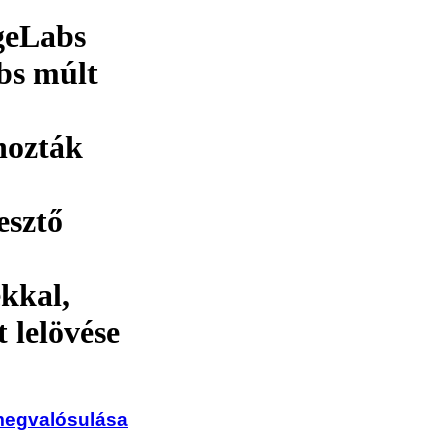
geLabs
bs múlt
hozták
esztő
ékkal,
 lelövése
 megvalósulása