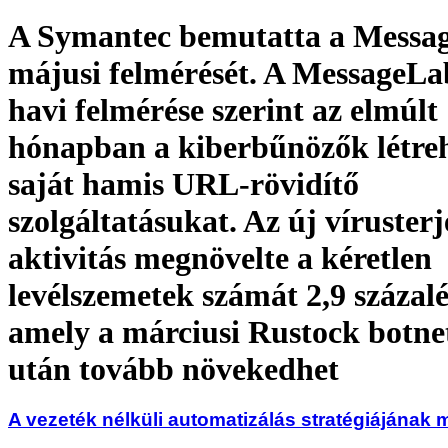
A Symantec bemutatta a Messa
májusi felmérését. A MessageLa
havi felmérése szerint az elmúlt
hónapban a kiberbűnözők létre
saját hamis URL-rövidítő
szolgáltatásukat. Az új vírusterj
aktivitás megnövelte a kéretlen
levélszemetek számát 2,9 százal
amely a márciusi Rustock botnet
után tovább növekedhet
A vezeték nélküli automatizálás stratégiájának