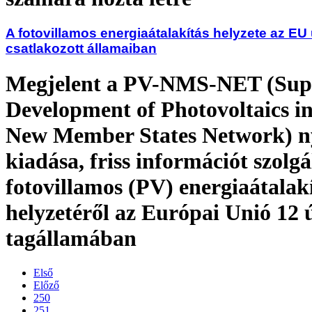
A fotovillamos energiaátalakítás helyzete az EU
csatlakozott államaiban
Megjelent a PV-NMS-NET (Sup
Development of Photovoltaics i
New Member States Network) n
kiadása, friss információt szolgá
fotovillamos (PV) energiaátalak
helyzetéről az Európai Unió 12 
tagállamában
Első
Előző
250
251