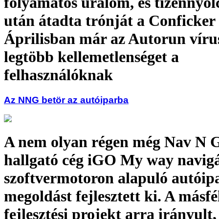
folyamatos uralom, és tizennyo
után átadta trónját a Conficker 
Áprilisban már az Autorun víru
legtöbb kellemetlenséget a
felhasználóknak
Az NNG betör az autóiparba
A nem olyan régen még Nav N G
hallgató cég iGO My way navigá
szoftvermotoron alapuló autóip
megoldást fejlesztett ki. A másfé
fejlesztési projekt arra irányult