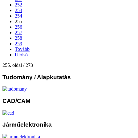
252
253
254
255
256
257
258
259
Tovább
Utolsó
255. oldal / 273
Tudomány
/ Alapkutatás
CAD/CAM
Járműelektronika