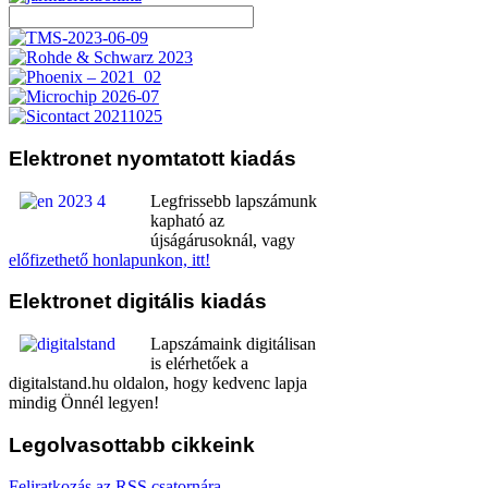
Elektronet
nyomtatott kiadás
Legfrissebb lapszámunk
kapható az
újságárusoknál, vagy
előfizethető honlapunkon, itt!
Elektronet
digitális kiadás
Lapszámaink digitálisan
is elérhetőek a
digitalstand.hu oldalon, hogy kedvenc lapja
mindig Önnél legyen!
Legolvasottabb
cikkeink
Feliratkozás az RSS csatornára