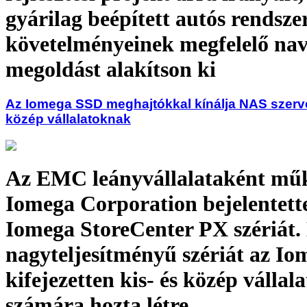
gyárilag beépített autós rendsze
követelményeinek megfelelő nav
megoldást alakítson ki
Az Iomega SSD meghajtókkal kínálja NAS szerver
közép vállalatoknak
Az EMC leányvállalataként mű
Iomega Corporation bejelentette
Iomega StoreCenter PX szériát. 
nagyteljesítményű szériát az Io
kifejezetten kis- és közép vállal
számára hozta létre