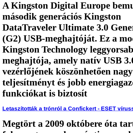
A Kingston Digital Europe bemu
második generációs Kingston
DataTraveler Ultimate 3.0 Gene
(G2) USB-meghajtóját. Ez a mod
Kingston Technology leggyorsab
meghajtója, amely natív USB 3.
vezérlőjének köszönhetően nag
teljesítményt és jobb energiaga
funkciókat is biztosít
Letaszították a trónról a Confickert - ESET víruss
Megtört a 2009 októbere óta tar