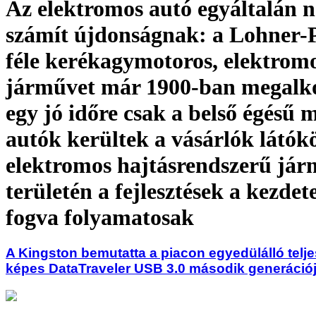
Az elektromos autó egyáltalán 
számít újdonságnak: a Lohner-
féle kerékagymotoros, elektrom
járművet már 1900-ban megalko
egy jó időre csak a belső égésű 
autók kerültek a vásárlók látók
elektromos hajtásrendszerű já
területén a fejlesztések a kezdet
fogva folyamatosak
A Kingston bemutatta a piacon egyedülálló telj
képes DataTraveler USB 3.0 második generációj