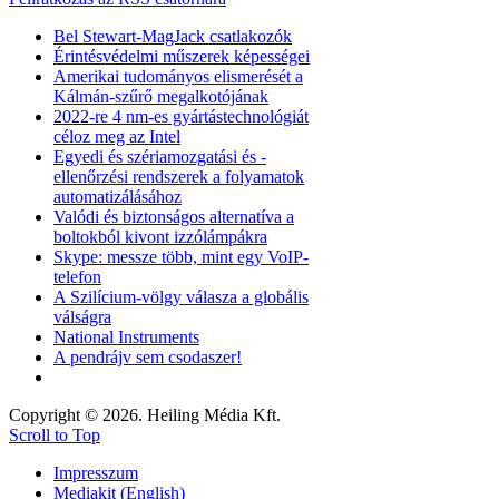
Bel Stewart-MagJack csatlakozók
Érintésvédelmi műszerek képességei
Amerikai tudományos elismerését a
Kálmán-szűrő megalkotójának
2022-re 4 nm-es gyártástechnológiát
céloz meg az Intel
Egyedi és szériamozgatási és -
ellenőrzési rendszerek a folyamatok
automatizálásához
Valódi és biztonságos alternatíva a
boltokból kivont izzólámpákra
Skype: messze több, mint egy VoIP-
telefon
A Szilícium-völgy válasza a globális
válságra
National Instruments
A pendrájv sem csodaszer!
Copyright © 2026. Heiling Média Kft.
Scroll to Top
Impresszum
Mediakit (English)