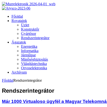
Főoldal
Rovataink
Üzlet
Konstruktőr
Gyártósor
Rendszerintegrátor
Ágazatok
Energetika
Informatika
Járműipar
Minőségbiztosítás
Világítástechnika
Orvoselektronika
Archívum
Főoldal
Rendszerintegrátor
Rendszerintegrátor
Már 1000 Virtualoso ügyfél a Magyar Telekomná