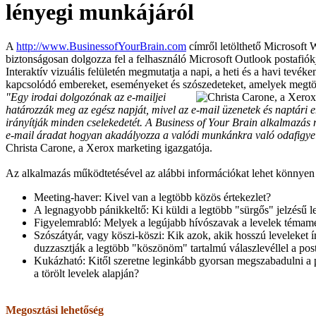
lényegi munkájáról
A
http://www.BusinessofYourBrain.com
címről letölthető Microsoft
biztonságosan dolgozza fel a felhasználó Microsoft Outlook postafiókj
Interaktív vizuális felületén megmutatja a napi, a heti és a havi tevék
kapcsolódó embereket, eseményeket és szószedeteket, amelyek megtölt
"Egy irodai dolgozónak az e-mailjei
határozzák meg az egész napját, mivel az e-mail üzenetek és naptári 
irányítják minden cselekedetét. A Business of Your Brain alkalmazás
e-mail áradat hogyan akadályozza a valódi munkánkra való odafigyel
Christa Carone, a Xerox marketing igazgatója.
Az alkalmazás működtetésével az alábbi információkat lehet könnyen 
Meeting-haver: Kivel van a legtöbb közös értekezlet?
A legnagyobb pánikkeltő: Ki küldi a legtöbb "sürgős" jelzésű l
Figyelemrabló: Melyek a legújabb hívószavak a levelek témame
Szószátyár, vagy köszi-köszi: Kik azok, akik hosszú leveleket ír
duzzasztják a legtöbb "köszönöm" tartalmú válaszlevéllel a pos
Kukázható: Kitől szeretne leginkább gyorsan megszabadulni a p
a törölt levelek alapján?
Megosztási lehetőség