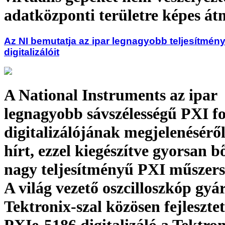
adatközponti területre képes át
Az NI bemutatja az ipar legnagyobb teljesítmén
digitalizálóit
A National Instruments az ipar
legnagyobb sávszélességű PXI 
digitalizálójának megjelenéséről
hírt, ezzel kiegészítve gyorsan b
nagy teljesítményű PXI műszers
A világ vezető oszcilloszkóp gyár
Tektronix-szal közösen fejleszte
PXIe-5186 digitalizáló a Tektron