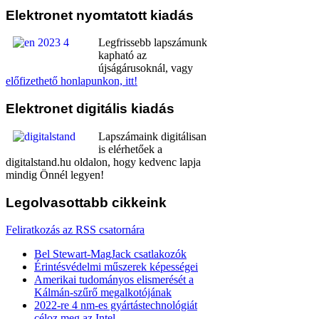
Elektronet
nyomtatott kiadás
Legfrissebb lapszámunk
kapható az
újságárusoknál, vagy
előfizethető honlapunkon, itt!
Elektronet
digitális kiadás
Lapszámaink digitálisan
is elérhetőek a
digitalstand.hu oldalon, hogy kedvenc lapja
mindig Önnél legyen!
Legolvasottabb
cikkeink
Feliratkozás az RSS csatornára
Bel Stewart-MagJack csatlakozók
Érintésvédelmi műszerek képességei
Amerikai tudományos elismerését a
Kálmán-szűrő megalkotójának
2022-re 4 nm-es gyártástechnológiát
céloz meg az Intel