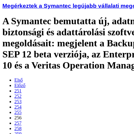
Megérkeztek a Symantec legújabb vállalati meg
A Symantec bemutatta új, adatm
biztonsági és adattárolási szoftv
megoldásait: megjelent a Backu
SEP 12 beta verziója, az Enterpr
10 és a Veritas Operation Manag
Első
Előző
251
252
253
254
255
256
257
258
259