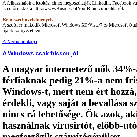
A felhasználók a letöltési címet megoszthatják LinkedIn, Facebook v
ismerőseikkel a http://www.BusinessofYourBrain.com oldalról.
Rendszerkövetelmények
A szoftver működik Microsoft Windows XP/Vista/7 és Microsoft Out
újabb környezetben.
A Xerox honlapja
A Windows csak frissen jó!
A magyar internetező nők 34%-
férfiaknak pedig 21%-a nem fris
Windows-t, mert nem ért hozzá
érdekli, vagy saját a bevallása s
nincs rá lehetősége. Ők azok, ak
használnak vírusirtót, előbb-ut
megfertőzik számítógépüket