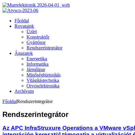
Főoldal
Rovataink
Üzlet
Konstruktőr
Gyártósor
Rendszerintegrátor
Ágazatok
Energetika
Informatika
Járműipar
Minőségbiztosítás
Világítástechnika
Orvoselektronika
Archívum
Főoldal
Rendszerintegrátor
Rendszerintegrátor
Az APC InfraStruxure Operations a VMware vSp
integráción keresztül támogatja a virtualizációt 