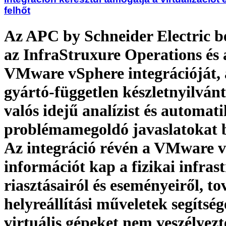
felhőt
Az APC by Schneider Electric 
az InfraStruxure Operations és 
VMware vSphere integrációját,
gyártó-független készletnyilvánt
valós idejű analízist és automat
problémamegoldó javaslatokat bi
Az integráció révén a VMware 
információt kap a fizikai infras
riasztásairól és eseményeiről, t
helyreállítási műveletek segítség
virtuális gépeket nem veszélyezt