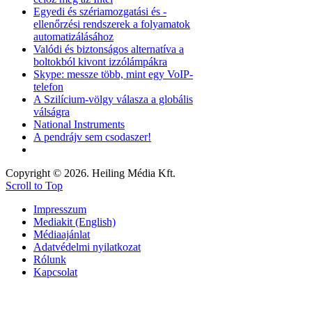
Egyedi és szériamozgatási és -
ellenőrzési rendszerek a folyamatok
automatizálásához
Valódi és biztonságos alternatíva a
boltokból kivont izzólámpákra
Skype: messze több, mint egy VoIP-
telefon
A Szilícium-völgy válasza a globális
válságra
National Instruments
A pendrájv sem csodaszer!
Copyright © 2026. Heiling Média Kft.
Scroll to Top
Impresszum
Mediakit (English)
Médiaajánlat
Adatvédelmi nyilatkozat
Rólunk
Kapcsolat