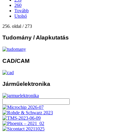
260
Tovább
Utolsó
256. oldal / 273
Tudomány
/ Alapkutatás
CAD/CAM
Járműelektronika