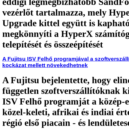
eddigi legmegbízhatóbb SandFo
vezérlőt tartalmazza, mely Hyp
Upgrade kittel együtt is kapható
megkönnyíti a HyperX számító
telepítését és összeépítését
A Fujitsu ISV Felhő programjával a szoftverszáll
kockázat mellett növekedhetnek
A Fujitsu bejelentette, hogy elin
független szoftverszállítóknak k
ISV Felhő programját a közép-e
közel-keleti, afrikai és indiai ért
régió első piacain - és lendülete