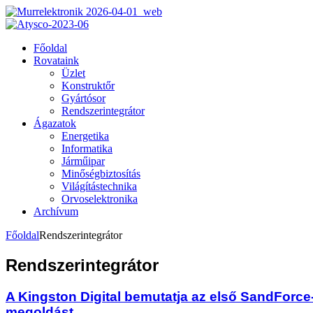
Főoldal
Rovataink
Üzlet
Konstruktőr
Gyártósor
Rendszerintegrátor
Ágazatok
Energetika
Informatika
Járműipar
Minőségbiztosítás
Világítástechnika
Orvoselektronika
Archívum
Főoldal
Rendszerintegrátor
Rendszerintegrátor
A Kingston Digital bemutatja az első SandForce
megoldást