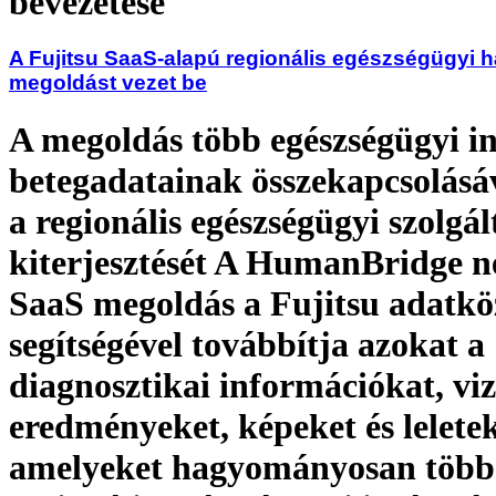
bevezetése
A Fujitsu SaaS-alapú regionális egészségügyi h
megoldást vezet be
A megoldás több egészségügyi i
betegadatainak összekapcsolásáv
a regionális egészségügyi szolgá
kiterjesztését A HumanBridge ne
SaaS megoldás a Fujitsu adatkö
segítségével továbbítja azokat a
diagnosztikai információkat, viz
eredményeket, képeket és leletek
amelyeket hagyományosan több