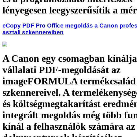
lényegesen leegyszerűsítik a mér
eCopy PDF Pro Office megoldás a Canon profes
asztali szkennereiben
A Canon egy csomagban kínálja
vállalati PDF-megoldását az
imageFORMULA termékcsalád
szkennereivel. A termelékenység
és költségmegtakarítást eredmé
integrált megoldás még több fu
kínál a felhasználók számára az