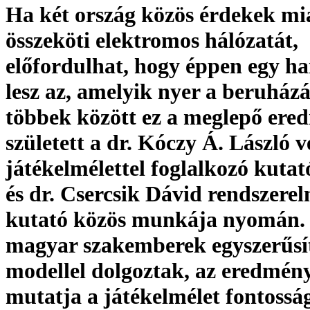
Ha két ország közös érdekek mi
összeköti elektromos hálózatát,
előfordulhat, hogy éppen egy h
lesz az, amelyik nyer a beruházá
többek között ez a meglepő ere
született a dr. Kóczy Á. László v
játékelmélettel foglalkozó kutat
és dr. Csercsik Dávid rendszerel
kutató közös munkája nyomán. 
magyar szakemberek egyszerűsít
modellel dolgoztak, az eredmény
mutatja a játékelmélet fontossá