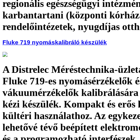
regionális egészségügyi intézmé
karbantartani (központi kórház
rendelőintézetek, nyugdíjas ott
Fluke 719 nyomáskalibráló készülék
A Distrelec Méréstechnika-üzlet
Fluke 719-es nyomásérzékelők é
vákuumérzékelők kalibrálására 
kézi készülék. Kompakt és erős k
kültéri használathoz. Az egykez
lehetővé tévő beépített elektr
és a programozható interfészek