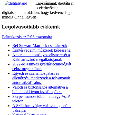
Lapszámaink digitálisan
is elérhetőek a
digitalstand.hu oldalon, hogy kedvenc lapja
mindig Önnél legyen!
Legolvasottabb
cikkeink
Feliratkozás az RSS csatornára
Bel Stewart-MagJack csatlakozók
Érintésvédelmi műszerek képességei
Amerikai tudományos elismerését a
Kálmán-szűrő megalkotójának
2022-re 4 nm-es gyártástechnológiát
céloz meg az Intel
Egyedi és szériamozgatási és -
ellenőrzési rendszerek a folyamatok
automatizálásához
Valódi és biztonságos alternatíva a
boltokból kivont izzólámpákra
Skype: messze több, mint egy VoIP-
telefon
A Szilícium-völgy válasza a globális
válságra
National Instruments