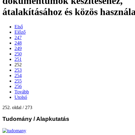
dokumentumok készítéséhez,
átalakításához és közös használ
Első
Előző
247
248
249
250
251
252
253
254
255
256
Tovább
Utolsó
252. oldal / 273
Tudomány
/ Alapkutatás