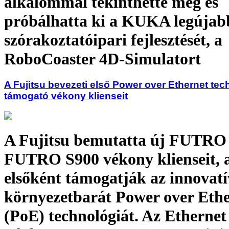
alkalommal tekinthette meg és
próbálhatta ki a KUKA legújab
szórakoztatóipari fejlesztését, a
RoboCoaster 4D-Simulatort
A Fujitsu bevezeti első Power over Ethernet tec
támogató vékony klienseit
A Fujitsu bemutatta új FUTRO 
FUTRO S900 vékony klienseit, 
elsőként támogatják az innovatí
környezetbarát Power over Eth
(PoE) technológiát. Az Ethernet