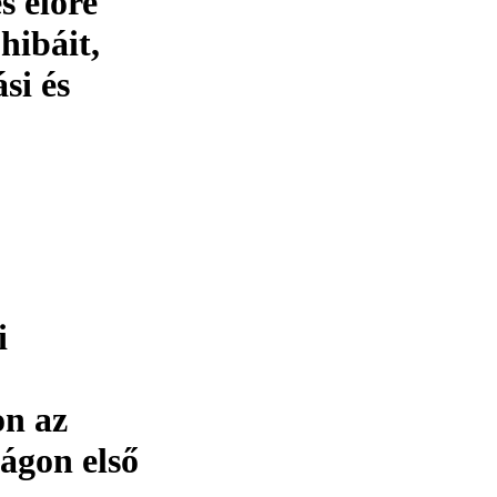
 előre
hibáit,
si és
i
on az
ágon első