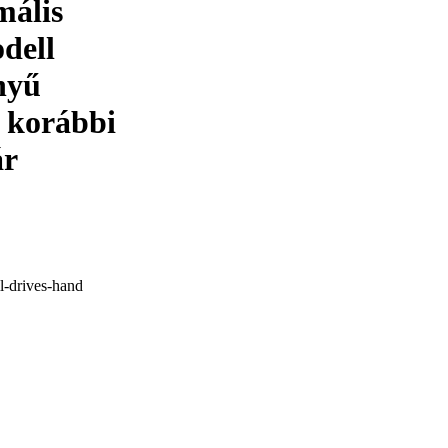
mális
dell
nyű
a korábbi
ár