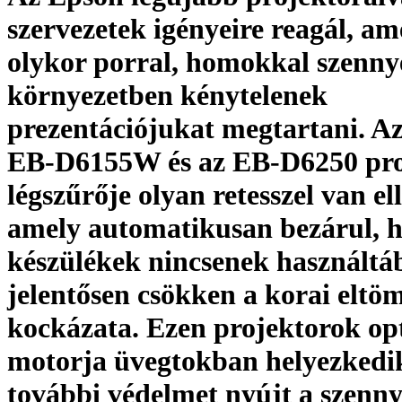
szervezetek igényeire reagál, am
olykor porral, homokkal szenny
környezetben kénytelenek
prezentációjukat megtartani. A
EB-D6155W és az EB-D6250 pro
légszűrője olyan retesszel van el
amely automatikusan bezárul, h
készülékek nincsenek használtáb
jelentősen csökken a korai eltö
kockázata. Ezen projektorok op
motorja üvegtokban helyezkedik
további védelmet nyújt a szenn