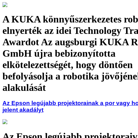
A KUKA könnyűszerkezetes rob
elnyerték az idei Technology Tr
Awardot Az augsburgi KUKA R
GmbH újra bebizonyította
elkötelezettségét, hogy döntően
befolyásolja a robotika jövőjén
alakulását
Az Epson legújabb projektorainak a por vagy 
jelent akadályt
Az Epson legújabb projektoraiv