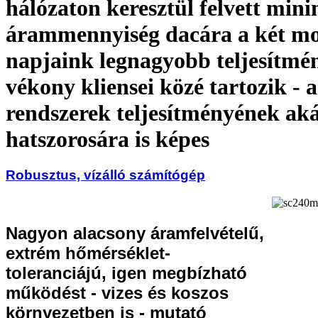
hálózaton keresztül felvett mini
árammennyiség dacára a két mo
napjaink legnagyobb teljesítmé
vékony kliensei közé tartozik - 
rendszerek teljesítményének ak
hatszorosára is képes
Robusztus, vízálló számítógép
Nagyon alacsony áramfelvételű,
extrém hőmérséklet-
toleranciájú, igen megbízható
működést - vizes és koszos
környezetben is - mutató