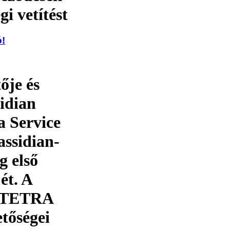
gi vetítést
ó!
ője és
idian
 Service
assidian-
g első
ét. A
a TETRA
etőségei