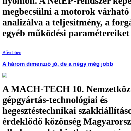
nyomon. A NetEP-rendszer képes
megbecsülni a motorok várható 
analizálva a teljesítmény, a forgá
egyéb működési paramétereiket
Bővebben
A három dimenzió jó, de a négy még jobb
A MACH-TECH 10. Nemzetköz
gépgyártás-technológiai és
hegesztéstechnikai szakkiállítás
érdeklődő közönség Magyarorsz