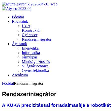
Főoldal
Rovataink
Üzlet
Konstruktőr
Gyártósor
Rendszerintegrátor
Ágazatok
Energetika
Informatika
Járműipar
Minőségbiztosítás
Világítástechnika
Orvoselektronika
Archívum
Főoldal
Rendszerintegrátor
Rendszerintegrátor
A KUKA precizitással forradalmasítja a robotikát