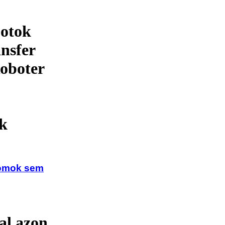
otok
ansfer
oboter
ek
homok sem
al azon