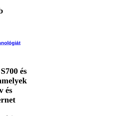
b
hnológiát
S700 és
amelyek
v és
ernet