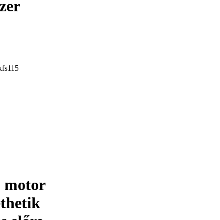
zer
2 motor
thetik