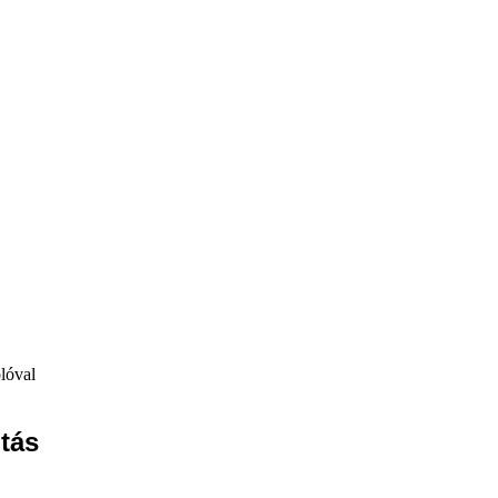
lóval
itás