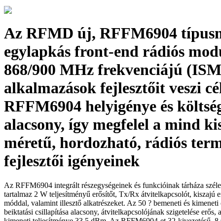
Az RFMD új, RFFM6904 típusn
egylapkás front-end rádiós mod
868/900 MHz frekvenciájú (ISM
alkalmazások fejlesztőit veszi cé
RFFM6904 helyigénye és költség
alacsony, így megfelel a mind ki
méretű, hordozható, rádiós ter
fejlesztői igényeinek
Az RFFM6904 integrált részegységeinek és funkcióinak tárháza szél
tartalmaz 2 W teljesítményű erősítőt, Tx/Rx átvitelkapcsolót, kiszajú e
móddal, valamint illesztő alkatrészeket. Az 50 ? bemeneti és kimeneti 
beiktatási csillapítása alacsony, átvitelkapcsolójának szigetelése erős, 
kimeneti teljesítménye 33,5 dBm. Az RFFM6904-et 32-kivezetésű, 