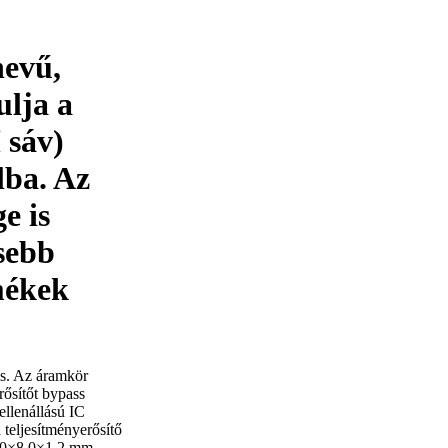
evű,
ulja a
 sáv)
lba. Az
e is
sebb
mékek
es. Az áramkör
rősítőt bypass
ellenállású IC
a teljesítményerősítő
8,0×8,0×1,2 mm