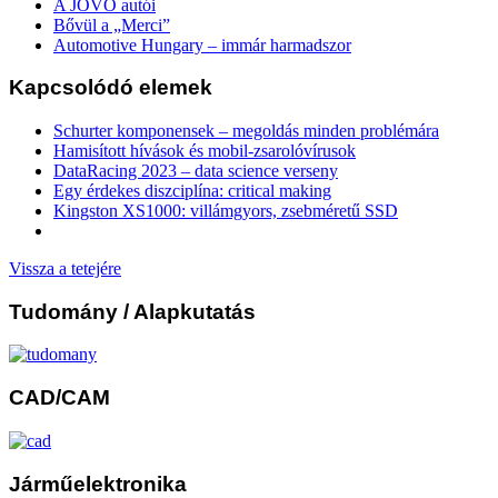
A JÖVŐ autói
Bővül a „Merci”
Automotive Hungary – immár harmadszor
Kapcsolódó elemek
Schurter komponensek – megoldás minden problémára
Hamisított hívások és mobil-zsarolóvírusok
DataRacing 2023 – data science verseny
Egy érdekes diszciplína: critical making
Kingston XS1000: villámgyors, zsebméretű SSD
Vissza a tetejére
Tudomány
/ Alapkutatás
CAD/CAM
Járműelektronika