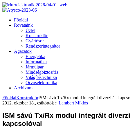
Főoldal
Rovataink
Üzlet
Konstruktőr
Gyártósor
Rendszerintegrátor
Ágazatok
Energetika
Informatika
Járműipar
Minőségbiztosítás
Világítástechnika
Orvoselektronika
Archívum
Főoldal
Konstruktőr
ISM sávú Tx/Rx modul integrált diverzitás kapcso
2012. október 18., csütörtök
::
Lambert Miklós
ISM sávú Tx/Rx modul integrált diverz
kapcsolóval