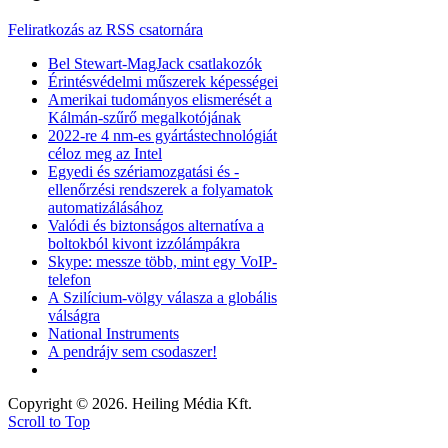
Feliratkozás az RSS csatornára
Bel Stewart-MagJack csatlakozók
Érintésvédelmi műszerek képességei
Amerikai tudományos elismerését a
Kálmán-szűrő megalkotójának
2022-re 4 nm-es gyártástechnológiát
céloz meg az Intel
Egyedi és szériamozgatási és -
ellenőrzési rendszerek a folyamatok
automatizálásához
Valódi és biztonságos alternatíva a
boltokból kivont izzólámpákra
Skype: messze több, mint egy VoIP-
telefon
A Szilícium-völgy válasza a globális
válságra
National Instruments
A pendrájv sem csodaszer!
Copyright © 2026. Heiling Média Kft.
Scroll to Top