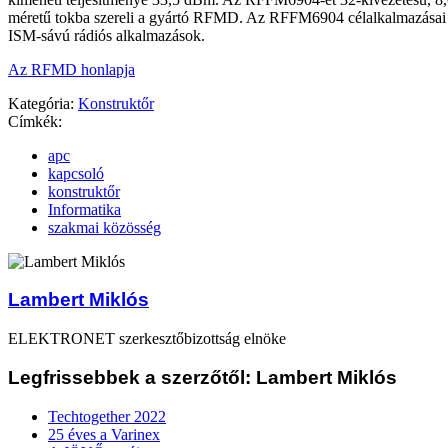
méretű tokba szereli a gyártó RFMD. Az RFFM6904 célalkalmazásai
ISM-sávú rádiós alkalmazások.
Az RFMD honlapja
Kategória:
Konstruktőr
Címkék:
apc
kapcsoló
konstruktőr
Informatika
szakmai közösség
Lambert Miklós
ELEKTRONET szerkesztőbizottság elnöke
Legfrissebbek a szerzőtől: Lambert Miklós
Techtogether 2022
25 éves a Varinex