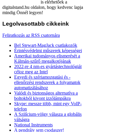
is elérhetőek a
digitalstand.hu oldalon, hogy kedvenc lapja
mindig Önnél legyen!
Legolvasottabb
cikkeink
Feliratkozás az RSS csatornára
Bel Stewart-MagJack csatlakozók
Érintésvédelmi műszerek képességei
Amerikai tudományos elismerését a
Kálmán-szűrő megalkotójának
2022-re 4 nm-es gyártástechnológiát
céloz meg az Intel
Egyedi és szériamozgatási és -
ellenőrzési rendszerek a folyamatok
automatizálásához
Valódi és biztonságos alternatíva a
boltokból kivont izzólámpákra
Skype: messze több, mint egy VoIP-
telefon
A Szilícium-völgy válasza a globális
válságra
National Instruments
A pendrájv sem csodaszer!