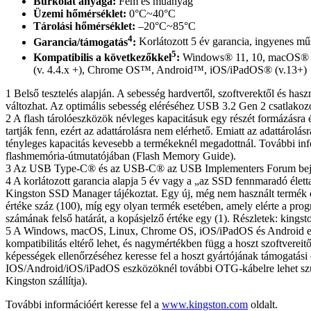
Burkolat anyaga:
Fém és műanyag
Üzemi hőmérséklet:
0°C~40°C
Tárolási hőmérséklet:
–20°C~85°C
4
Garancia/támogatás
:
Korlátozott 5 év garancia, ingyenes mű
5
Kompatibilis a következőkkel
:
Windows® 11, 10, macOS® (v
(v. 4.4.x +), Chrome OS™, Android™, iOS/iPadOS® (v.13+)
1 Belső tesztelés alapján. A sebesség hardvertől, szoftverektől és hasz
változhat. Az optimális sebesség eléréséhez USB 3.2 Gen 2 csatlakoz
2 A flash tárolóeszközök névleges kapacitásuk egy részét formázásra 
tartják fenn, ezért az adattárolásra nem elérhető. Emiatt az adattárolás
tényleges kapacitás kevesebb a termékeknél megadottnál. További in
flashmemória-útmutatójában (Flash Memory Guide).
3 Az USB Type-C® és az USB-C® az USB Implementers Forum beje
4 A korlátozott garancia alapja 5 év vagy a „az SSD fennmaradó élett
Kingston SSD Manager tájékoztat. Egy új, még nem használt termék 
értéke száz (100), míg egy olyan termék esetében, amely elérte a prog
számának felső határát, a kopásjelző értéke egy (1). Részletek: kings
5 A Windows, macOS, Linux, Chrome OS, iOS/iPadOS és Android e
kompatibilitás eltérő lehet, és nagymértékben függ a hoszt szoftvereitő
képességek ellenőrzéséhez keresse fel a hoszt gyártójának támogatási 
IOS/Android/iOS/iPadOS eszközöknél további OTG-kábelre lehet sz
Kingston szállítja).
További információért keresse fel a
www.kingston.com
oldalt.