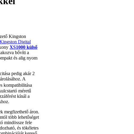
kkel
ezető Kingston
Kingston Digital
ékony
XS1000 külső
akozva bővíti a
ompakt és alig nyom
itása pedig akár 2
tárolásához. A
 kompatibilitása
kulcstartó méretű
záférést kínál a
khoz.
k megfizethető áron.
tól több lehetőséget
ó mindössze fele
ozható, és tökéletes
kombinációját kereső