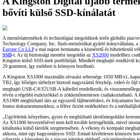
A Kingston Digital újabb termé
bővíti külső SSD-kínálatát
A memóriatermékek és technológiai megoldások terén globális piacv
Technology Company, Inc. flash-memóriákat gyártó leányvállalata, a
Europe Co LLP
a mai napon bemutatta a kisméretű és hihetetlenül v
SSD
-t. Az új biztonsági mentési megoldás az
XS2000
modellhez csatl
Kingston külső SSD-inek portfólióját. Mindkét meghajtó rendkívül k
29 grammot, így zsebben is könnyen hordható.
A Kingston XS1000 maximális olvasási sebessége 1050 MB/s1, kapac
TB2, így bőséges tárhelyet biztosít nagyszámú fénykép, videó és fájl 
meghajtó USB-C®3USB-A kábellel rendelkezik, és visszamenőleges
révén a régebbi eszközökkel is zökkenőmentesen csatlakoztatható. A 
XS1000 megbízható társ az egyszerű fájlmentéshez, és folyamatos hoz
fontos dokumentumokhoz, a féltve őrzött emlékekhez és a médiafájlo
„Ügyfeleink kényelmes, gyors és megbízható tárolómegoldást keresne
Az XS1000 bevezetésével nem kell tovább keresgélniük, mivel mostan
kínálunka külső tárolók szegmensében. A vékony és kompakt meghajt
akkora, mint egy hagyományos SSD. Emiatt kivételesen könnyen hord
választás a kényelem és a piacon jelenleg elérhető csúcsteljesítmény 