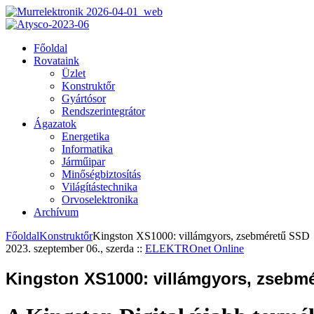
Főoldal
Rovataink
Üzlet
Konstruktőr
Gyártósor
Rendszerintegrátor
Ágazatok
Energetika
Informatika
Járműipar
Minőségbiztosítás
Világítástechnika
Orvoselektronika
Archívum
Főoldal
Konstruktőr
Kingston XS1000: villámgyors, zsebméretű SSD
2023. szeptember 06., szerda
::
ELEKTROnet Online
Kingston XS1000: villámgyors, zsebm