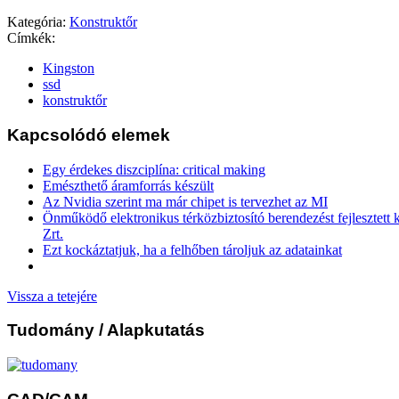
Kategória:
Konstruktőr
Címkék:
Kingston
ssd
konstruktőr
Kapcsolódó elemek
Egy érdekes diszciplína: critical making
Emészthető áramforrás készült
Az Nvidia szerint ma már chipet is tervezhet az MI
Önműködő elektronikus térközbiztosító berendezést fejlesztett
Zrt.
Ezt kockáztatjuk, ha a felhőben tároljuk az adatainkat
Vissza a tetejére
Tudomány
/ Alapkutatás