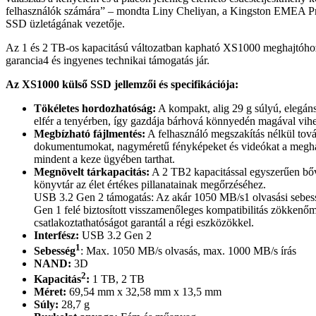
felhasználók számára” – mondta Liny Cheliyan, a Kingston EMEA P
SSD üzletágának vezetője.
Az 1 és 2 TB-os kapacitású változatban kapható XS1000 meghajtóhoz 
garancia4 és ingyenes technikai támogatás jár.
Az XS1000 külső SSD jellemzői és specifikációja:
Tökéletes hordozhatóság:
A kompakt, alig 29 g súlyú, elegáns
elfér a tenyérben, így gazdája bárhová könnyedén magával viheti
Megbízható fájlmentés:
A felhasználó megszakítás nélkül továb
dokumentumokat, nagyméretű fényképeket és videókat a megha
mindent a keze ügyében tarthat.
Megnövelt tárkapacitás:
A 2 TB2 kapacitással egyszerűen bőví
könyvtár az élet értékes pillanatainak megőrzéséhez.
USB 3.2 Gen 2 támogatás: Az akár 1050 MB/s1 olvasási sebes
Gen 1 felé biztosított visszamenőleges kompatibilitás zökkenő
csatlakoztathatóságot garantál a régi eszközökkel.
Interfész:
USB 3.2 Gen 2
1
Sebesség
: Max. 1050 MB/s olvasás, max. 1000 MB/s írás
NAND:
3D
2
Kapacitás
:
1 TB, 2 TB
Méret:
69,54 mm x 32,58 mm x 13,5 mm
Súly:
28,7 g