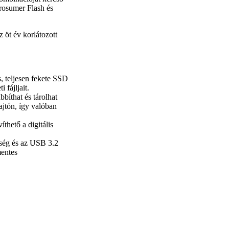
rosumer Flash és
öt év korlátozott
, teljesen fekete SSD
 fájljait.
bíthat és tárolhat
jtón, így valóban
thető a digitális
ség és az USB 3.2
mentes