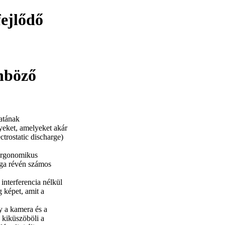
ejlődő
önböző
atának
yeket, amelyeket akár
ctrostatic discharge)
ergonomikus
ága révén számos
nterferencia nélkül
g képet, amit a
y a kamera és a
 kiküszöböli a