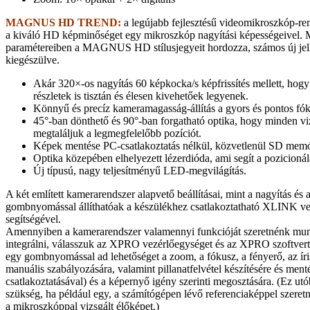
MAGNUS HD TREND:
a legújabb fejlesztésű videomikroszkóp-ren
a kiváló HD képminőséget egy mikroszkóp nagyítási képességeivel. 
paramétereiben a MAGNUS HD stílusjegyeit hordozza, számos új je
kiegészülve.
Akár 320×-os nagyítás 60 képkocka/s képfrissítés mellett, hogy
részletek is tisztán és élesen kivehetőek legyenek.
Könnyű és precíz kameramagasság-állítás a gyors és pontos fó
45°-ban dönthető és 90°-ban forgatható optika, hogy minden vi
megtaláljuk a legmegfelelőbb pozíciót.
Képek mentése PC-csatlakoztatás nélkül, közvetlenül SD memó
Optika közepében elhelyezett lézerdióda, ami segít a pozicioná
Új típusú, nagy teljesítményű LED-megvilágítás.
A két említett kamerarendszer alapvető beállításai, mint a nagyítás és 
gombnyomással állíthatóak a készülékhez csatlakoztatható XLINK v
segítségével.
Amennyiben a kamerarendszer valamennyi funkcióját szeretnénk m
integrálni, válasszuk az XPRO vezérlőegységet és az XPRO szoftvert
egy gombnyomással ad lehetőséget a zoom, a fókusz, a fényerő, az íri
manuális szabályozására, valamint pillanatfelvétel készítésére és men
csatlakoztatásával) és a képernyő igény szerinti megosztására. (Ez utó
szükség, ha például egy, a számítógépen lévő referenciaképpel szeret
a mikroszkóppal vizsgált élőképet.)