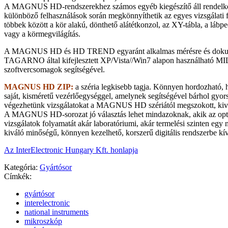
A MAGNUS HD-rendszerekhez számos egyéb kiegészítő áll rendelke
különböző felhasználások során megkönnyíthetik az egyes vizsgálati 
többek között a kör alakú, dönthető alátétkonzol, az XY-tábla, a lábped
vagy a körmegvilágítás.
A MAGNUS HD és HD TREND egyaránt alkalmas mérésre és dokum
TAGARNO által kifejlesztett XP/Vista//Win7 alapon használható 
szoftvercsomagok segítségével.
MAGNUS HD ZIP:
a széria legkisebb tagja. Könnyen hordozható, h
saját, kisméretű vezérlőegységgel, amelynek segítségével bárhol gyor
végezhetünk vizsgálatokat a MAGNUS HD szériától megszokott, ki
A MAGNUS HD-sorozat jó választás lehet mindazoknak, akik az opti
vizsgálatok folyamatát akár laboratóriumi, akár termelési szinten eg
kiváló minőségű, könnyen kezelhető, korszerű digitális rendszerbe kív
Az InterElectronic Hungary Kft. honlapja
Kategória:
Gyártósor
Címkék:
gyártósor
interelectronic
national instruments
mikroszkóp