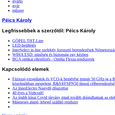
gyártó
gyár
műszer
Péics Károly
Legfrissebbek a szerzőtől: Péics Károly
GÖPEL THT-Line
LED-beültetés
InterSelect in-line szelektív forrasztó berendezések Németorszá
WIHA ESD: minőség és biztonság egy kézben
BGA optikai ellenőrzés - Optilia Flexia-rendszerek
Kapcsolódó elemek
Fáziszaj-vizsgálatok és VCO-k bemérése immár 50 GHz-ig a
közelmúltban megjelent, R&S®FSPN50 típusú célberendezésé
Az InnoElectro Nagydíj díjazottjai
40 éves a Voltcraft!
Az újabb kínai Covid járvány miatt tovább drágulhatnak az ele
Mágneses alapú, lebegő szállító rendszer