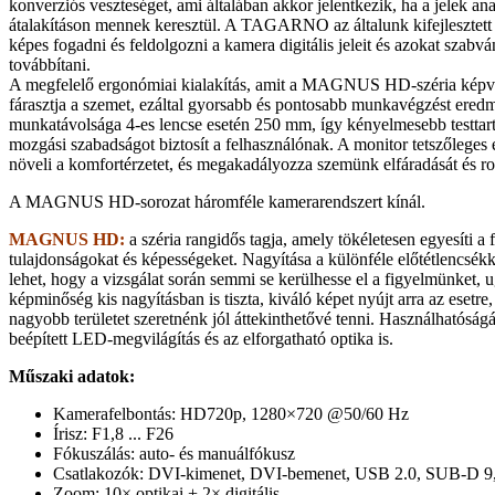
konverziós veszteséget, ami általában akkor jelentkezik, ha a jelek ana
átalakításon mennek keresztül. A TAGARNO az általunk kifejlesztet
képes fogadni és feldolgozni a kamera digitális jeleit és azokat szab
továbbítani.
A megfelelő ergonómiai kialakítás, amit a MAGNUS HD-széria képvi
fárasztja a szemet, ezáltal gyorsabb és pontosabb munkavégzést ere
munkatávolsága 4-es lencse esetén 250 mm, így kényelmesebb testtar
mozgási szabadságot biztosít a felhasználónak. A monitor tetszőleges 
növeli a komfortérzetet, és megakadályozza szemünk elfáradását és ro
A MAGNUS HD-sorozat háromféle kamerarendszert kínál.
MAGNUS HD:
a széria rangidős tagja, amely tökéletesen egyesíti a f
tulajdonságokat és képességeket. Nagyítása a különféle előtétlencsékk
lehet, hogy a vizsgálat során semmi se kerülhesse el a figyelmünket
képminőség kis nagyításban is tiszta, kiváló képet nyújt arra az esetre
nagyobb területet szeretnénk jól áttekinthetővé tenni. Használhatóságá
beépített LED-megvilágítás és az elforgatható optika is.
Műszaki adatok:
Kamerafelbontás: HD720p, 1280×720 @50/60 Hz
Írisz: F1,8 ... F26
Fókuszálás: auto- és manuálfókusz
Csatlakozók: DVI-kimenet, DVI-bemenet, USB 2.0, SUB-D 9
Zoom: 10× optikai + 2× digitális