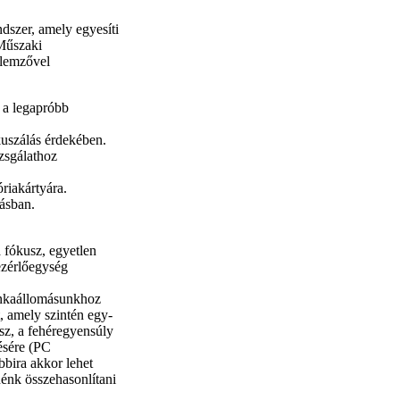
dszer, amely egyesíti
Műszaki
llemzővel
 a legapróbb
kuszálás érdekében.
zsgálathoz
riakártyára.
lásban.
a fókusz, egyetlen
ezérlőegység
unkaállomásunkhoz
, amely szintén egy-
sz, a fehéregyensúly
tésére (PC
bbira akkor lehet
nénk összehasonlítani