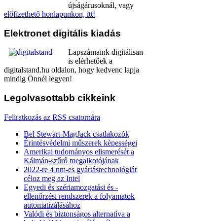
újságárusoknál, vagy
előfizethető honlapunkon, itt!
Elektronet
digitális kiadás
Lapszámaink digitálisan
is elérhetőek a
digitalstand.hu oldalon, hogy kedvenc lapja
mindig Önnél legyen!
Legolvasottabb
cikkeink
Feliratkozás az RSS csatornára
Bel Stewart-MagJack csatlakozók
Érintésvédelmi műszerek képességei
Amerikai tudományos elismerését a
Kálmán-szűrő megalkotójának
2022-re 4 nm-es gyártástechnológiát
céloz meg az Intel
Egyedi és szériamozgatási és -
ellenőrzési rendszerek a folyamatok
automatizálásához
Valódi és biztonságos alternatíva a