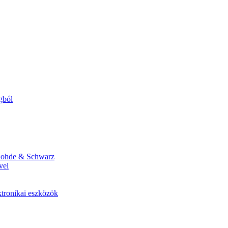
gból
 Rohde & Schwarz
vel
ktronikai eszközök