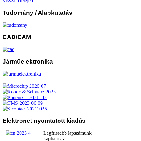
Vissza a tetejére
Tudomány
/ Alapkutatás
CAD/CAM
Járműelektronika
Elektronet
nyomtatott kiadás
Legfrissebb lapszámunk
kapható az