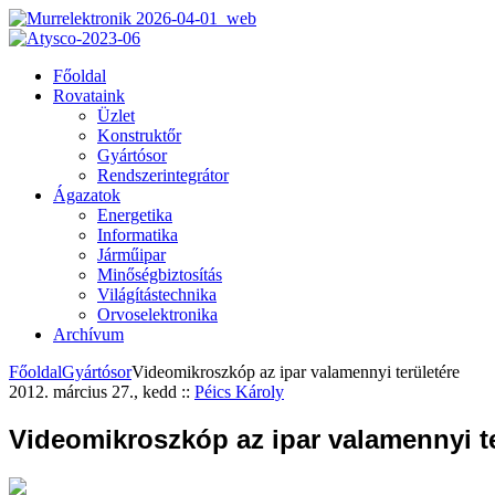
Főoldal
Rovataink
Üzlet
Konstruktőr
Gyártósor
Rendszerintegrátor
Ágazatok
Energetika
Informatika
Járműipar
Minőségbiztosítás
Világítástechnika
Orvoselektronika
Archívum
Főoldal
Gyártósor
Videomikroszkóp az ipar valamennyi területére
2012. március 27., kedd
::
Péics Károly
Videomikroszkóp az ipar valamennyi te