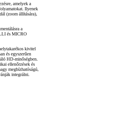
zésre, amelyek a
folyamatokat. Ilyenek
ál (zoom állítására),
entálásra a
MILLI és MICRO
elytakarékos kivitel
san és egyszerűen
váló HD-minőségben.
kai ellenőrzések és
y nagy megbízhatóságú,
ánják integrálni.