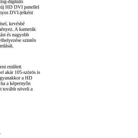
lóg-digitális
t új HD DVI panellel
ványos DVI-jelként
sel, kevésbé
dményez. A kamerák
tást és nagyobb
elhelyezése szintén
mlását.
ent említett
el akár 105-szörös is
, ugyanakkor a HD
, ha a képernyőn
t tovább növeli a
,