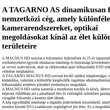
A TAGARNO AS dinamikusan f
nemzetközi cég, amely különféle
kamerarendszereket, optikai
megoldásokat kínál az élet kül
területeire
A MAGNUS HD-sorozat a folyamatos fejlesztések és 25 év tapasztal
eredményeként egyesíti mindazon minőségi és biztonsági követelmén
az orvosi szabványok, akár az elektronikai ipari felhasználás ESD (ele
védelme meghatároz.
A TAGARNO MAGNUS HD-sorozat kiváló optikai tulajdonságai, 
kialakítása, valamint a különféle kiegészítők rugalmas alkalmazhatós
felhasználási területen jelenthet eredményes megoldást.
A MAGNUS HD-széria kamerái a monitoron torzítás és késés, illetve i
képesek előállítani azt a páratlanul éles és valósághű színekben gazda
vizsgálat folyamán a kamera alatt látunk.
A kép egyedülálló minősége a digitális jelátvitelnek köszönhető, amel
monitor közötti DVI-csatlakozás segítségével jön létre. Ez a megoldás