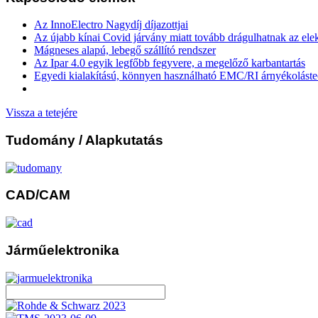
Az InnoElectro Nagydíj díjazottjai
Az újabb kínai Covid járvány miatt tovább drágulhatnak az ele
Mágneses alapú, lebegő szállító rendszer
Az Ipar 4.0 egyik legfőbb fegyvere, a megelőző karbantartás
Egyedi kialakítású, könnyen használható EMC/RI árnyékolást
Vissza a tetejére
Tudomány
/ Alapkutatás
CAD/CAM
Járműelektronika