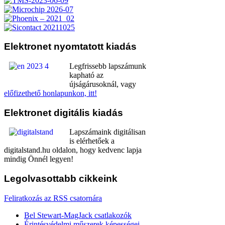
Elektronet
nyomtatott kiadás
Legfrissebb lapszámunk
kapható az
újságárusoknál, vagy
előfizethető honlapunkon, itt!
Elektronet
digitális kiadás
Lapszámaink digitálisan
is elérhetőek a
digitalstand.hu oldalon, hogy kedvenc lapja
mindig Önnél legyen!
Legolvasottabb
cikkeink
Feliratkozás az RSS csatornára
Bel Stewart-MagJack csatlakozók
Érintésvédelmi műszerek képességei