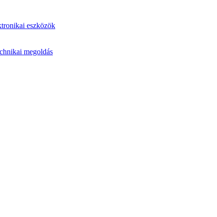
ktronikai eszközök
echnikai megoldás