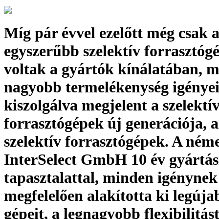
Míg pár évvel ezelőtt még csak 
egyszerűbb szelektív forrasztóg
voltak a gyártók kínálatában, 
nagyobb termelékenység igényei
kiszolgálva megjelent a szelektí
forrasztógépek új generációja, a
szelektív forrasztógépek. A ném
InterSelect GmbH 10 év gyártás
tapasztalattal, minden igénynek
megfelelően alakította ki legúja
gépeit, a legnagyobb flexibilitást