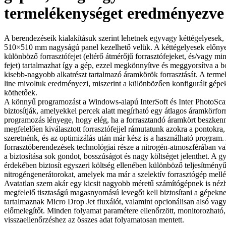
termelékenységet eredményezve
A berendezéseik kialakításuk szerint lehetnek egyvagy kéttégelyesek,
510×510 mm nagyságú panel kezelhető velük. A kéttégelyesek előnye
különböző forrasztófejet (eltérő átmérőjű forrasztófejeket, és/vagy mi
fejet) tartalmazhat így a gép, ezzel megkönnyítve és meggyorsítva a b
kisebb-nagyobb alkatrészt tartalmazó áramkörök forrasztását. A terme
line mivoltuk eredményezi, miszerint a különbözően konfigurált gépek
köthetőek.
A könnyű programozást a Windows-alapú InterSoft és Inter PhotoSca
biztosítják, amelyekkel percek alatt megírható egy átlagos áramkörfor
programozás lényege, hogy elég, ha a forrasztandó áramkört beszkenn
megfelelően kiválasztott forrasztófejjel rámutatunk azokra a pontokra,
szeretnénk, és az optimizálás után már kész is a használható program. 
forrasztóberendezések technológiai része a nitrogén-atmoszférában va
a biztosítása sok gondot, bosszúságot és nagy költséget jelenthet. A g
érdekében biztosít egyszeri költség ellenében különböző teljesítmény
nitrogéngenerátorokat, amelyek ma már a szelektív forrasztógép mellé 
Avatatlan szem akár egy kicsit nagyobb méretű számítógépnek is nézhe
megfelelő tisztaságú magasnyomású levegőt kell biztosítani a gépekn
tartalmaznak Micro Drop Jet fluxálót, valamint opcionálisan alsó vagy
előmelegítőt. Minden folyamat paramétere ellenőrzött, monitorozható,
visszaellenőrzéshez az összes adat folyamatosan mentett.