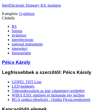
InterElectronic Hungary Kft. honlapja
Kategória:
Gyártósor
Címkék:
RS
forrasz
gyártósor
interelectronic
national instruments
interselect
forrasztógép
Péics Károly
Legfrissebbek a szerzőtől: Péics Károly
GÖPEL THT-Line
LED-beültetés
Videomikroszkóp az ipar valamennyi területére
WIHA ESD: minőség és biztonság egy kézben
BGA optikai ellenőrzés - Optilia Flexia-rendszerek
Kapcsolódó elemek