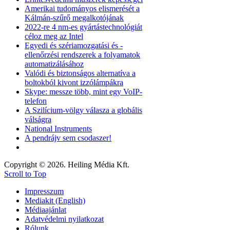
Amerikai tudományos elismerését a
Kálmán-szűrő megalkotójának
2022-re 4 nm-es gyártástechnológiát
céloz meg az Intel
Egyedi és szériamozgatási és -
ellenőrzési rendszerek a folyamatok
automatizálásához
Valódi és biztonságos alternatíva a
boltokból kivont izzólámpákra
Skype: messze több, mint egy VoIP-
telefon
A Szilícium-völgy válasza a globális
válságra
National Instruments
A pendrájv sem csodaszer!
Copyright © 2026. Heiling Média Kft.
Scroll to Top
Impresszum
Mediakit (English)
Médiaajánlat
Adatvédelmi nyilatkozat
Rólunk