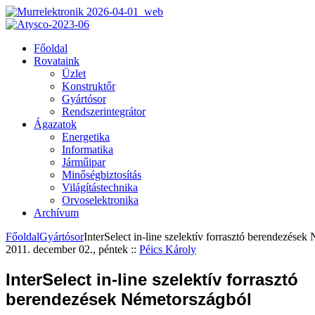
Főoldal
Rovataink
Üzlet
Konstruktőr
Gyártósor
Rendszerintegrátor
Ágazatok
Energetika
Informatika
Járműipar
Minőségbiztosítás
Világítástechnika
Orvoselektronika
Archívum
Főoldal
Gyártósor
InterSelect in-line szelektív forrasztó berendezése
2011. december 02., péntek
::
Péics Károly
InterSelect in-line szelektív forrasztó
berendezések Németországból