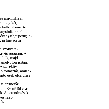
 és maximálisan
, hogy két,
ni hullámforrasztó
onyolultabb, több,
lékenységet pedig in-
 in-line sorba
n szoftverek
rasztó program. A
eljük, majd a
 amelyt forrasztani
A szelektív
ló forrasztás, aminek
yártó ezek elkerülése
ű
telepíthetők.
ti. Ezenfelül csak a
ek. A berendezések
/és felső
 és