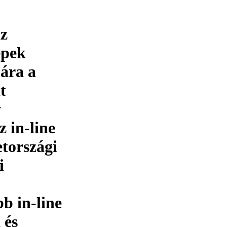
az
épek
mára a
t
v
z in-line
etországi
i
bb in-line
 és