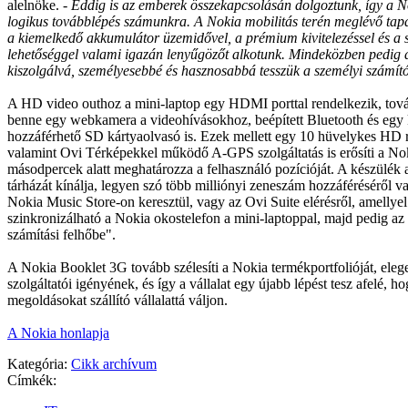
alelnöke. -
Eddig is az emberek összekapcsolásán dolgoztunk, így a 
logikus továbblépés számunkra. A Nokia mobilitás terén meglévő tapa
a kiemelkedő akkumulátor üzemidővel, a prémium kivitelezéssel és a 
lehetőséggel valami igazán lenyűgözőt alkotunk. Mindeközben pedig 
kiszolgálvá, személyesebbé és hasznosabbá tesszük a személyi számít
A HD video outhoz a mini-laptop egy HDMI porttal rendelkezik, tov
benne egy webkamera a videohívásokhoz, beépített Bluetooth és egy
hozzáférhető SD kártyaolvasó is. Ezek mellett egy 10 hüvelykes HD r
valamint Ovi Térképekkel működő A-GPS szolgáltatás is erősíti a No
másodpercek alatt meghatározza a felhasználó pozícióját. A készülék 
tárházát kínálja, legyen szó több milliónyi zeneszám hozzáféréséről va
Nokia Music Store-on keresztül, vagy az Ovi Suite elérésről, amellye
szinkronizálható a Nokia okostelefon a mini-laptoppal, majd pedig az i
számítási felhőbe".
A Nokia Booklet 3G tovább szélesíti a Nokia termékportfolióját, elege
szolgáltatói igényének, és így a vállalat egy újabb lépést tesz afelé, 
megoldásokat szállító vállalattá váljon.
A Nokia honlapja
Kategória:
Cikk archívum
Címkék: