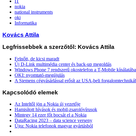
IT
nokia
national instruments
oki
Informatika
Kovács Attila
Legfrissebbek a szerzőtől: Kovács Attila
Felnőtt, de kicsi maradt
Új D-Link multimédia center és back-up megoldás
Windows Phone 7 rendszerű okostelefon a T-Mobile kínálatáb
OKI: nyomtató-megújulás
A Siemens cégvásárlással erősít az USA-beli forgalomtechniká
Kapcsolódó elemek
Az Inteltől jön a Nokia új vezetője
Hamisított hívások és mobil-zsarolóvírusok
Mintegy 14 ezer főt bocsát el a Nokia
DataRacing 2023 – data science verseny
Újra: Nokia telefonok magyar gyártásból