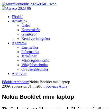
Főoldal
Rovataink
Üzlet
Konstruktőr
Gyártósor
Rendszerintegrátor
Ágazatok
Energetika
Informatika
Járműipar
Minőségbiztosítás
Világítástechnika
Orvoselektronika
Archívum
Főoldal
Archívum
Nokia Booklet mini laptop
2009. augusztus 31., hétfő
::
Kovács Attila
Nokia Booklet mini laptop