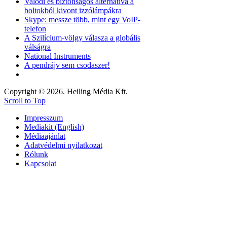
Valódi és biztonságos alternatíva a
boltokból kivont izzólámpákra
Skype: messze több, mint egy VoIP-
telefon
A Szilícium-völgy válasza a globális
válságra
National Instruments
A pendrájv sem csodaszer!
Copyright © 2026. Heiling Média Kft.
Scroll to Top
Impresszum
Mediakit (English)
Médiaajánlat
Adatvédelmi nyilatkozat
Rólunk
Kapcsolat