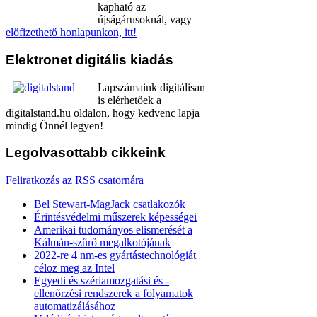
kapható az
újságárusoknál, vagy
előfizethető honlapunkon, itt!
Elektronet
digitális kiadás
Lapszámaink digitálisan
is elérhetőek a
digitalstand.hu oldalon, hogy kedvenc lapja
mindig Önnél legyen!
Legolvasottabb
cikkeink
Feliratkozás az RSS csatornára
Bel Stewart-MagJack csatlakozók
Érintésvédelmi műszerek képességei
Amerikai tudományos elismerését a
Kálmán-szűrő megalkotójának
2022-re 4 nm-es gyártástechnológiát
céloz meg az Intel
Egyedi és szériamozgatási és -
ellenőrzési rendszerek a folyamatok
automatizálásához