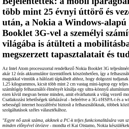
Bejelentették: a mobil iparágban
több mint 25 évnyi úttörő és vez
után, a Nokia a Windows-alapú
Booklet 3G-vel a személyi szám
világába is átülteti a mobilitásb
megszerzett tapasztalatait és tu
Az Intel Atom processzorral rendelkező Nokia Booklet 3G teljesítm
akár 12 órás akkumulátor üzemidőnek köszönhetően, így a felhaszná
magukkal vinniük a hálózati tápkábelt ahhoz, hogy dolgozni tudjanak 
1,25 kilogrammos, kicsit több mint 2 cm vastag mini-laptop egy teljes
számítógép felhasználói élményét kínálja egy ultra-könnyű alumínium 
ezen kívül megvan benne minden, amit elvárhatunk a világ vezető mob
Csatlakozási lehetőségek tárházával - beleértve a 3G-t/HSPA-t és a wif
sebességű internet hozzáférést biztosít a felhasználóknak, többek köz
szolgáltatások széles választékához.
"Egyre nő azok száma, akiknek a PC-k teljes funkcionalitására van s
minden előnyével ötvözve
- mondta el Kai Oistamo, Nokia készülékeké