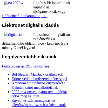
Legfrissebb lapszámunk
kapható az
újságárusoknál, vagy
előfizethető honlapunkon, itt!
Elektronet
digitális kiadás
Lapszámaink digitálisan
is elérhetőek a
digitalstand.hu oldalon, hogy kedvenc lapja
mindig Önnél legyen!
Legolvasottabb
cikkeink
Feliratkozás az RSS csatornára
Bel Stewart-MagJack csatlakozók
Érintésvédelmi műszerek képességei
Amerikai tudományos elismerését a
Kálmán-szűrő megalkotójának
2022-re 4 nm-es gyártástechnológiát
céloz meg az Intel
Egyedi és szériamozgatási és -
ellenőrzési rendszerek a folyamatok