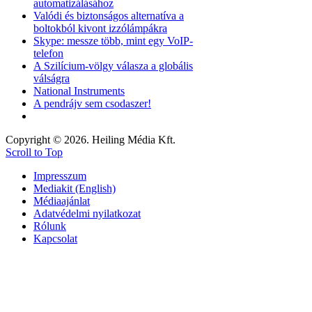
automatizálásához
Valódi és biztonságos alternatíva a
boltokból kivont izzólámpákra
Skype: messze több, mint egy VoIP-
telefon
A Szilícium-völgy válasza a globális
válságra
National Instruments
A pendrájv sem csodaszer!
Copyright © 2026. Heiling Média Kft.
Scroll to Top
Impresszum
Mediakit (English)
Médiaajánlat
Adatvédelmi nyilatkozat
Rólunk
Kapcsolat