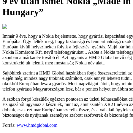
9 év után ismét Nokia „Made in
Hungary”
Immár 9 éve, hogy a Nokia bejelentette, hogy gyártási kapacitásai egy
Európába. Úgy ítélték meg, hogy biztonsági és fenntarthatósági okok
Európán kívüli helyszíneken folyik a fejlesztés, gyártás. Majd pár hón
Nokia Komárom Kft. nevű telefongyárukat... Azóta a Nokia telefongy
azonban a márkanév tovább él. Azt ugyanis a HMD Global nevű cég li
konstrukciójuk jelenik meg mostanság Nokia név alatt.
Sajtóhírek szerint a HMD Global hazánkban fogja összeszereltetni az
elején még mindez nagy titoknak számított, csak annyit lehetett tudni,
okokból Európában lesz a gyártás. Most napvilágot látott, hogy mini
telefon gyártása Magyarországon lesz, bár a pontos helyet továbbra se
A szóban forgó készülék egészen pontosan az üzleti felhasználókat 
Ez igazából ugyanaz a készülék, mint az, amit szintén XR21 néven az 
dobtak, csak ezt már Európában szerelik össze, és a vállalati ügyfele
biztonságot és nyújtanak személyre szabott szoftverek és biztonsági fu
Forrás:
www.hmdglobal.com