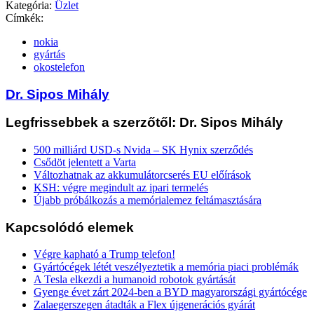
Kategória:
Üzlet
Címkék:
nokia
gyártás
okostelefon
Dr. Sipos Mihály
Legfrissebbek a szerzőtől: Dr. Sipos Mihály
500 milliárd USD-s Nvida – SK Hynix szerződés
Csődöt jelentett a Varta
Változhatnak az akkumulátorcserés EU előírások
KSH: végre megindult az ipari termelés
Újabb próbálkozás a memórialemez feltámasztására
Kapcsolódó elemek
Végre kapható a Trump telefon!
Gyártócégek létét veszélyeztetik a memória piaci problémák
A Tesla elkezdi a humanoid robotok gyártását
Gyenge évet zárt 2024-ben a BYD magyarországi gyártócége
Zalaegerszegen átadták a Flex újgenerációs gyárát