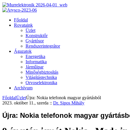
Főoldal
Rovataink
Üzlet
Konstruktőr
Gyártósor
Rendszerintegrátor
Ágazatok
Energetika
Informatika
Járműipar
Minőségbiztosítás
Világítástechnika
Orvoselektronika
Archívum
Főoldal
Üzlet
Újra: Nokia telefonok magyar gyártásból
2023. október 11., szerda
::
Dr. Sipos Mihály
Újra: Nokia telefonok magyar gyártásb