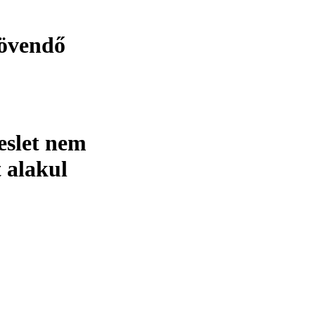
jövendő
eslet nem
t alakul