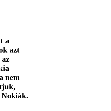
t a
ok azt
 az
kia
ha nem
tjuk,
a Nokiák.