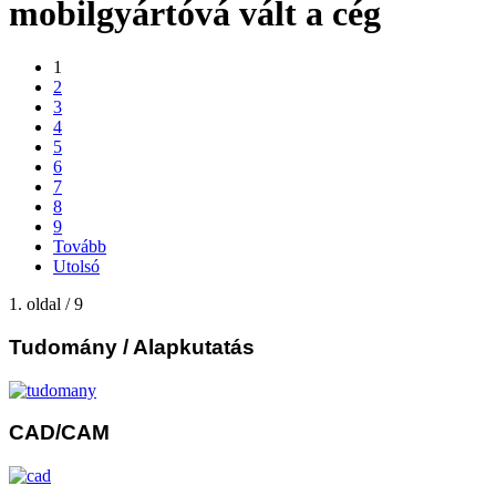
mobilgyártóvá vált a cég
1
2
3
4
5
6
7
8
9
Tovább
Utolsó
1. oldal / 9
Tudomány
/ Alapkutatás
CAD/CAM