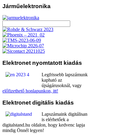
Járműelektronika
Elektronet
nyomtatott kiadás
Legfrissebb lapszámunk
kapható az
újságárusoknál, vagy
előfizethető honlapunkon, itt!
Elektronet
digitális kiadás
Lapszámaink digitálisan
is elérhetőek a
digitalstand.hu oldalon, hogy kedvenc lapja
mindig Önnél legyen!