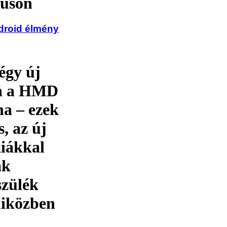
zuson
ndroid élmény
égy új
pon a HMD
na – ezek
, az új
kiákkal
ak
szülék
miközben