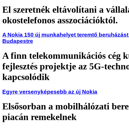
El szeretnék eltávolítani a vállal
okostelefonos asszociációktól.
A Nokia 150 új munkahelyet teremtő beruházást
Budapestre
A finn telekommunikációs cég k
fejlesztés projektje az 5G-techn
kapcsolódik
Egyre versenyképesebb az új Nokia
Elsősorban a mobilhálózati ber
piacán remekelnek