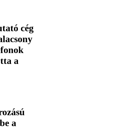
tató cég
alacsony
efonok
tta a
rozású
 be a