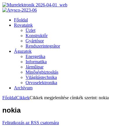
Főoldal
Rovataink
Üzlet
Konstruktőr
Gyártósor
Rendszerintegrátor
Ágazatok
Energetika
Informatika
Járműipar
Minőségbiztosítás
Világítástechnika
Orvoselektronika
Archívum
Főoldal
Cikkek
Cikkek megjelenítése címkék szerint: nokia
nokia
Feliratkozás az RSS csatornára