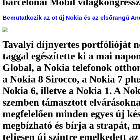
barcelonai Mobil világkongress
Bemutatkozik az öt új Nokia és az elsőrangú A
Tavalyi díjnyertes portfólióját n
taggal egészítette ki a mai na
Global, a Nokia telefonok ottho
a Nokia 8 Sirocco, a Nokia 7 plus
Nokia 6, illetve a Nokia 1. A No
szemben támasztott elvárásokn
megfelelően minden egyes új ké
megbízható és bírja a strapát, 
teljesen új szintre emelkedett az