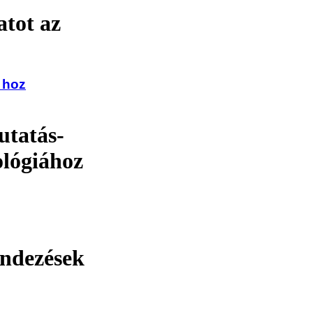
atot az
 hoz
utatás-
ológiához
endezések