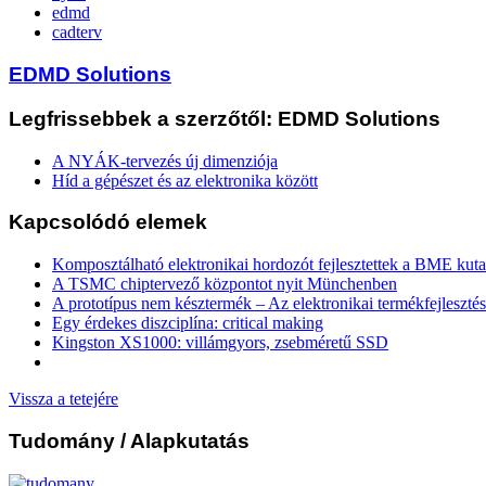
edmd
cadterv
EDMD Solutions
Legfrissebbek a szerzőtől: EDMD Solutions
A NYÁK-tervezés új dimenziója
Híd a gépészet és az elektronika között
Kapcsolódó elemek
Komposztálható elektronikai hordozót fejlesztettek a BME kuta
A TSMC chiptervező központot nyit Münchenben
A prototípus nem késztermék – Az elektronikai termékfejlesztés
Egy érdekes diszciplína: critical making
Kingston XS1000: villámgyors, zsebméretű SSD
Vissza a tetejére
Tudomány
/ Alapkutatás