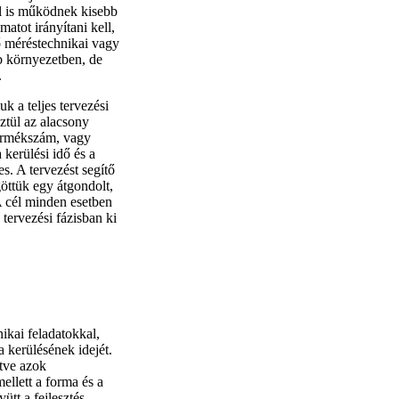
l is működnek kisebb
matot irányítani kell,
ző méréstechnikai vagy
bb környezetben, de
.
k a teljes tervezési
sztül az alacsony
 termékszám, vagy
kerülési idő és a
s. A tervezést segítő
öttük egy átgondolt,
. A cél minden esetben
tervezési fázisban ki
kai feladatokkal,
a kerülésének idejét.
etve azok
llett a forma és a
ütt a fejlesztés