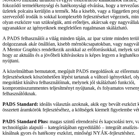
fokozódó termelékenységi és hatékonysági elvárása, hogy a tervezőas
üzletek polcaira kerüljön a termék. Ma a kisebb, vagy a független pro
szerveződő irodák is sokkal komplexebb fejlesztéseket végeznek, min
olyan eszközre van szükségük, ami erőteljes, akárcsak egy nagyvállal
ugyanakkor az igényeiknek megfelelően rugalmasan skálázható.
A PADS felhasználói a világ minden táján, az ipar szinte minden terü
dolgozzanak akár önállóan, kisebb mérnökcsapatokban, vagy nagyváll
A Mentor Graphics rendelkezik azokkal az erőforrásokkal, melyek sz
hogy az aktuális és a jövőbeli kihívásokra is képes legyen a leghaté
nyújtani.
A közelmúltban bemutatott, megújult PADS megoldások az előremuta
fejlesztéseknek köszönhetően lépést tartanak a változó igényekkel, o
megoldást kínálva felhasználóinak, melynek jól skálázható funkciói,
kompromisszummentes teljesítményt nyújtanak, és folyamatos verseny
felhasználóiknak.
PADS Standard:
ideális választás azoknak, akik egy bevált eszközt
összetett áramkörök fejlesztéséhez, a költségek kiemelt figyelembe vét
PADS Standard Plus:
magas szintű elrendezési és kapcsolási terv, 
technológián alapuló – kategóriájában egyedülálló – integrált analízis-
kínálnak gyors és hatékony eszközt, minőségi NYÁK-fejlesztéshez.