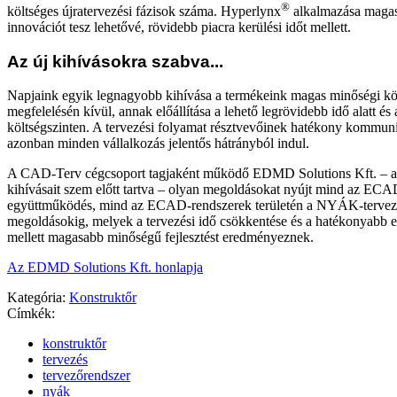
®
költséges újratervezési fázisok száma. Hyperlynx
alkalmazása maga
innovációt tesz lehetővé, rövidebb piacra kerülési időt mellett.
Az új kihívásokra szabva...
Napjaink egyik legnagyobb kihívása a termékeink magas minőségi k
megfelelésén kívül, annak előállítása a lehető legrövidebb idő alatt és
költségszinten. A tervezési folyamat résztvevőinek hatékony kommuni
azonban minden vállalkozás jelentős hátrányból indul.
A CAD-Terv cégcsoport tagjaként működő EDMD Solutions Kft. – a
kihívásait szem előtt tartva – olyan megoldásokat nyújt mind az
együttműködés, mind az ECAD-rendszerek területén a NYÁK-tervezé
megoldásokig, melyek a tervezési idő csökkentése és a hatékonyabb e
mellett magasabb minőségű fejlesztést eredményeznek.
Az EDMD Solutions Kft. honlapja
Kategória:
Konstruktőr
Címkék:
konstruktőr
tervezés
tervezőrendszer
nyák