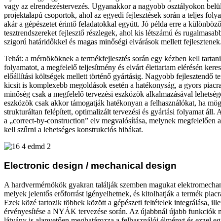
vagy az elrendezéstervezés. Ugyanakkor a nagyobb osztályokon belü
projektalapú csoportok, ahol az egyedi fejlesztések során a teljes folya
akár a gépészetet érintő feladatokkal együtt. Jó példa erre a különbö
tesztrendszereket fejlesztő részlegek, ahol kis létszámú és rugalmasa
szigorú határidőkkel és magas minőségi elvárások mellett fejlesztenek
Tehát: a mérnököknek a termékfejlesztés során egy kézben kell tartaniu
folyamatot, a megfelelő teljesítmény és elvárt élettartam elérésén kere
előállítási költségek mellett történő gyártásig. Nagyobb fejlesztendő
kicsit is komplexebb megoldások esetén a hatékonyság, a gyors piacra 
minőség csak a megfelelő tervezési eszközök alkalmazásával lehetsége
eszközök csak akkor támogatják hatékonyan a felhasználókat, ha mög
strukturáltan felépített, optimalizált tervezési és gyártási folyamat áll
a „correct-by-construction” elv megvalósítása, melynek megfelelően a 
kell szűrni a lehetséges konstrukciós hibákat.
Electronic design / mechanical design
A hardvermérnökök gyakran találják szemben magukat elektromechani
melyek jelentős erőforrást igényelhetnek, és kitolhatják a termék piacr
Ezek közé tartozik többek között a gépészeti feltételek integrálása, ill
érvényesítése a NYÁK tervezése során. Az újabbnál újabb funkciók me
látvány is alapvetően meghatározza a felhasználói élményt és ezzel egy