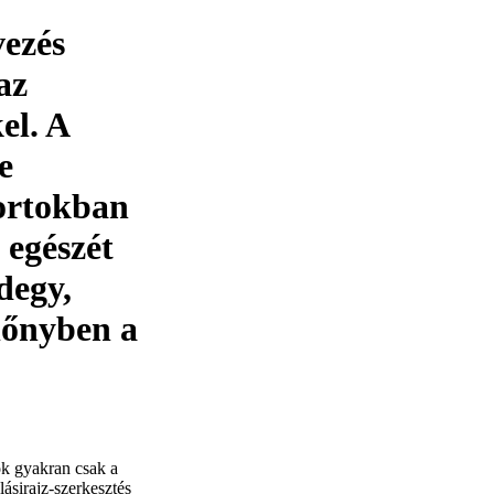
ezés
az
el. A
e
portokban
 egészét
degy,
lőnyben a
k gyakran csak a
lásirajz-szerkesztés