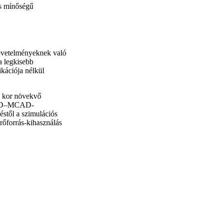
s mínőségű
övetelményeknek való
 a legkisebb
kációja nélkül
 kor növekvő
 ECAD–MCAD-
stől a szimulációs
rőforrás-kihasználás