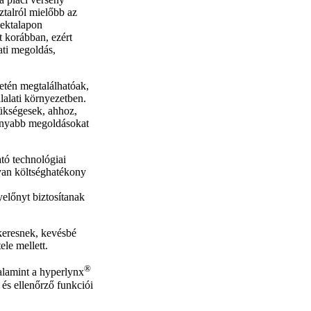
ztalról mielőbb az
jektalapon
t korábban, ezért
ati megoldás,
letén megtalálhatóak,
alati környezetben.
ükségesek, ahhoz,
konyabb megoldásokat
tó technológiai
lyan költséghatékony
előnyt biztosítanak
 keresnek, kevésbé
ele mellett.
®
valamint a hyperlynx
 és ellenőrző funkciói