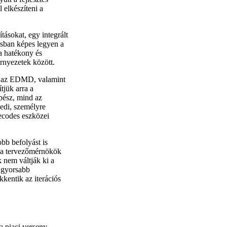
l elkészíteni a
ásokat, egy integrált
zisban képes legyen a
 a hatékony és
nyezetek között.
ót az EDMD, valamint
jük arra a
épész, mind az
yedi, személyre
ecodes eszközei
bb befolyást is
a a tervezőmérnökök
em váltják ki a
s gyorsabb
kkentik az iterációs
a piaci verseny