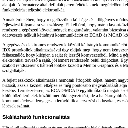
alapjait. A formaterv által definiált peremfeltételeknek megfelelően kel
funkcióleírást teljesítő elektronikát.
Annak érdekében, hogy megelőzzük a költséges és időigényes módosít
fejlesztési folyamatra van szükség. El kell érni, hogy már a layout-fá
rendszer a gépészeti követelmények megtartására, valamint biztosítsa
adatvesztés nélküli kétirányú kommunikációt az ECAD és MCAD kör
A gépész- és elektromos rendszerek közötti kétirányú kommunikáci
IDX protokollok alkalmazásával úgy oldjuk meg, hogy nem kényszerít
felhasználót, hogy kilépjen a saját fejlesztői környezetéből. Mind a g
elektronikai tervező a saját, jól ismert rendszerén belül dolgozhat. Eg
szabott rendszereink hátterét többek között a Mentor Graphics és a M
szolgáltatják.
A fejlett eszközök alkalmazása nemcsak átfogóbb képet, hanem nagyo
biztosít, azaz a kezdeti elképzelés még pontosabb megvalósítását adj
kezébe. Természetesen, az ECAD/MCAD együttműködő megoldások n
különböző területek közötti mérnöki egyeztetést, de a hatékonyabb é
kommunikációval lényegesen lerövidítik a tervezési ciklusokat, és csö
lépések számát.
Skálázható funkcionalitás
Növekvő műszaki tartalom és egyre összetettebb kialakítások mellett, 