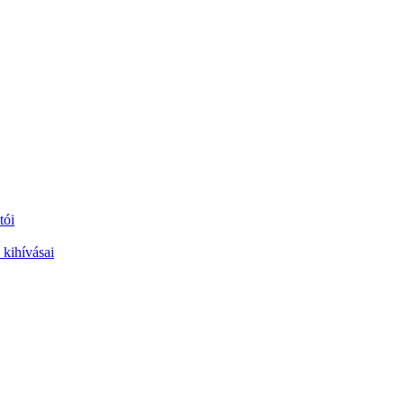
tói
 kihívásai