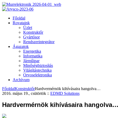
Főoldal
Rovataink
Üzlet
Konstruktőr
Gyártósor
Rendszerintegrátor
Ágazatok
Energetika
Informatika
Járműipar
Minőségbiztosítás
Világítástechnika
Orvoselektronika
Archívum
Főoldal
Konstruktőr
Hardvermérnök kihívásaira hangolva…
2016. május 19., csütörtök
::
EDMD Solutions
Hardvermérnök kihívásaira hangolva