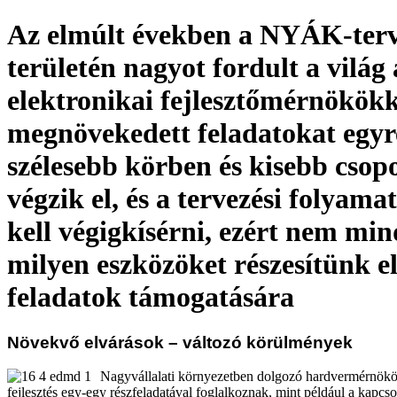
Az elmúlt években a NYÁK-terv
területén nagyot fordult a világ 
elektronikai fejlesztőmérnökökk
megnövekedett feladatokat egyr
szélesebb körben és kisebb cso
végzik el, és a tervezési folyamat
kell végigkísérni, ezért nem min
milyen eszközöket részesítünk e
feladatok támogatására
Növekvő elvárások – változó körülmények
Nagyvállalati környezetben dolgozó hardvermérnökö
fejlesztés egy-egy részfeladatával foglalkoznak, mint például a kapcso