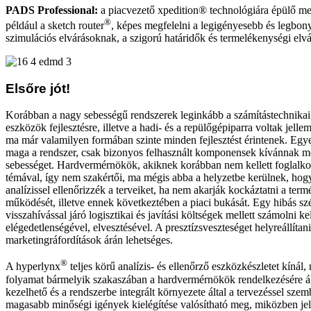
PADS Professional:
a piacvezető xpedition® technológiára épülő meg
®
például a sketch router
, képes megfelelni a legigényesebb és legbony
szimulációs elvárásoknak, a szigorú határidők és termelékenységi elvár
Elsőre jót!
Korábban a nagy sebességű rendszerek leginkább a számítástechnikai 
eszközök fejlesztésre, illetve a hadi- és a repülőgépiparra voltak jel
ma már valamilyen formában szinte minden fejlesztést érintenek. Egy
maga a rendszer, csak bizonyos felhasznált komponensek kívánnak 
sebességet. Hardvermérnökök, akiknek korábban nem kellett foglalko
témával, így nem szakértői, ma mégis abba a helyzetbe kerülnek, hog
analízissel ellenőrizzék a terveiket, ha nem akarják kockáztatni a te
működését, illetve ennek következtében a piaci bukását. Egy hibás szé
visszahívással járó logisztikai és javítási költségek mellett számolni ke
elégedetlenségével, elvesztésével. A presztízsveszteséget helyreállítani
marketingráfordítások árán lehetséges.
®
A hyperlynx
teljes körű analízis- és ellenőrző eszközkészletet kínál, 
folyamat bármelyik szakaszában a hardvermérnökök rendelkezésére á
kezelhető és a rendszerbe integrált környezete által a tervezéssel sze
magasabb minőségi igények kielégítése valósítható meg, miközben je