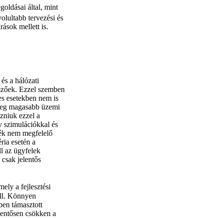
oldásai által, mint
olultabb tervezési és
ások mellett is.
és a hálózati
lemzőek. Ezzel szemben
es esetekben nem is
meg magasabb üzemi
zniuk ezzel a
y szimulációkkal és
rmék nem megfelelő
ria esetén a
ll az ügyfelek
 csak jelentős
mely a fejlesztési
ll. Könnyen
mben támasztott
lentősen csökken a