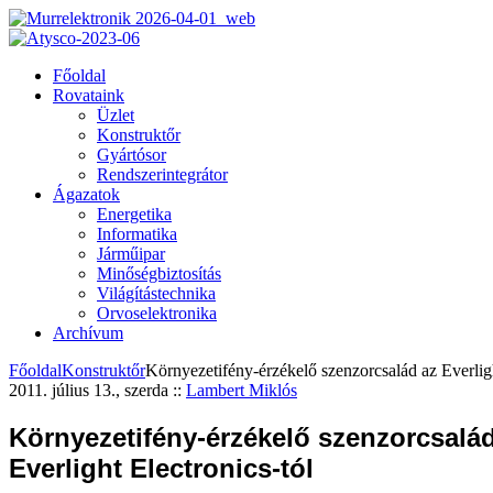
Főoldal
Rovataink
Üzlet
Konstruktőr
Gyártósor
Rendszerintegrátor
Ágazatok
Energetika
Informatika
Járműipar
Minőségbiztosítás
Világítástechnika
Orvoselektronika
Archívum
Főoldal
Konstruktőr
Környezetifény-érzékelő szenzorcsalád az Everligh
2011. július 13., szerda
::
Lambert Miklós
Környezetifény-érzékelő szenzorcsalá
Everlight Electronics-tól