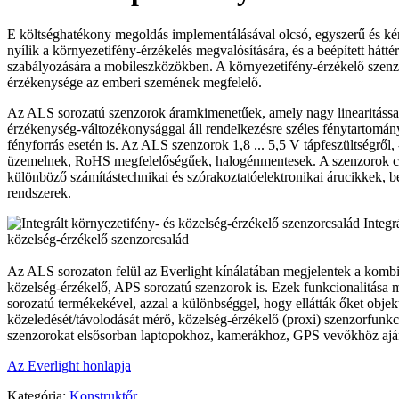
E költséghatékony megoldás implementálásával olcsó, egyszerű és k
nyílik a környezetifény-érzékelés megvalósítására, és a beépített hátté
szabályozására a mobileszközökben. A környezetifény-érzékelő szenzo
érzékenysége az emberi szemének megfelelő.
Az ALS sorozatú szenzorok áramkimenetűek, amely nagy linearitással
érzékenység-változékonysággal áll rendelkezésre széles fénytartomán
fényforrás esetén is. Az ALS szenzorok 1,8 ... 5,5 V tápfeszültségről, 
üzemelnek, RoHS megfelelőségűek, halogénmentesek. A szenzorok cé
különböző számítástechnikai és szórakoztatóelektronikai árucikkek, bel-
rendszerek.
Integr
közelség-érzékelő szenzorcsalád
Az ALS sorozaton felül az Everlight kínálatában megjelentek a kombi
közelség-érzékelő, APS sorozatú szenzorok is. Ezek funkcionalitása
sorozatú termékekével, azzal a különbséggel, hogy ellátták őket obj
közeledését/távolodását mérő, közelség-érzékelő (proxi) szenzorfunk
szenzorokat elsősorban laptopokhoz, kamerákhoz, GPS vevőkhöz ajánl
Az Everlight honlapja
Kategória:
Konstruktőr