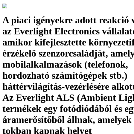
A piaci igényekre adott reakció 
az Everlight Electronics vállalat
amikor kifejlesztette környezeti
érzékelő szenzorcsaládját, amel
mobilalkalmazások (telefonok,
hordozható számítógépek stb.)
háttérvilágítás-vezérlésére alko
Az Everlight ALS (Ambient Lig
termékek egy fotódiódából és eg
áramerősítőből állnak, amelyek
tokban kapnak helyet