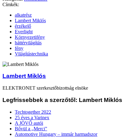
Címkék:
alkatrész
Lambert Miklós
érzékelő
Everlight
Környezetifény
háttérvilágítás
fény
Világítástechnika
Lambert Miklós
ELEKTRONET szerkesztőbizottság elnöke
Legfrissebbek a szerzőtől: Lambert Miklós
Techtogether 2022
25 éves a Varinex
A JÖVŐ autói
Bővül a „Merci”
Automotive Hungary – immár harmadszor