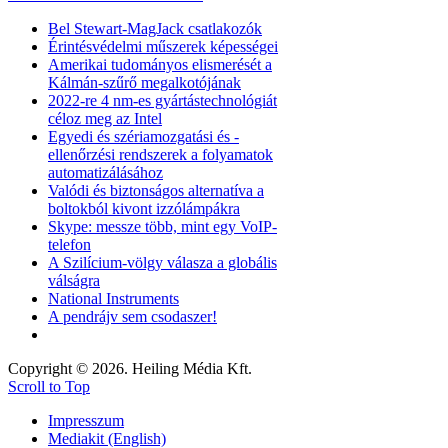
Bel Stewart-MagJack csatlakozók
Érintésvédelmi műszerek képességei
Amerikai tudományos elismerését a
Kálmán-szűrő megalkotójának
2022-re 4 nm-es gyártástechnológiát
céloz meg az Intel
Egyedi és szériamozgatási és -
ellenőrzési rendszerek a folyamatok
automatizálásához
Valódi és biztonságos alternatíva a
boltokból kivont izzólámpákra
Skype: messze több, mint egy VoIP-
telefon
A Szilícium-völgy válasza a globális
válságra
National Instruments
A pendrájv sem csodaszer!
Copyright © 2026. Heiling Média Kft.
Scroll to Top
Impresszum
Mediakit (English)