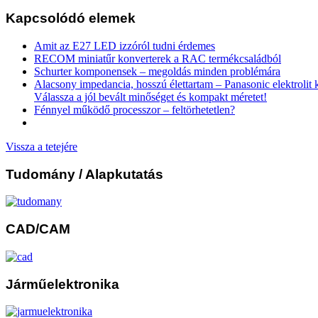
Kapcsolódó elemek
Amit az E27 LED izzóról tudni érdemes
RECOM miniatűr konverterek a RAC termékcsaládból
Schurter komponensek – megoldás minden problémára
Alacsony impedancia, hosszú élettartam – Panasonic elektrolit
Válassza a jól bevált minőséget és kompakt méretet!
Fénnyel működő processzor – feltörhetetlen?
Vissza a tetejére
Tudomány
/ Alapkutatás
CAD/CAM
Járműelektronika