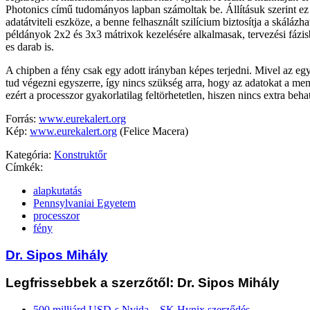
Photonics című tudományos lapban számoltak be. Állításuk szerint ez
adatátviteli eszköze, a benne felhasznált szilícium biztosítja a skálázha
példányok 2x2 és 3x3 mátrixok kezelésére alkalmasak, tervezési fázi
es darab is.
A chipben a fény csak egy adott irányban képes terjedni. Mivel az egy
tud végezni egyszerre, így nincs szükség arra, hogy az adatokat a mem
ezért a processzor gyakorlatilag feltörhetetlen, hiszen nincs extra behat
Forrás:
www.eurekalert.org
Kép:
www.eurekalert.org
(Felice Macera)
Kategória:
Konstruktőr
Címkék:
alapkutatás
Pennsylvaniai Egyetem
processzor
fény
Dr. Sipos Mihály
Legfrissebbek a szerzőtől: Dr. Sipos Mihály
500 milliárd USD-s Nvida – SK Hynix szerződés