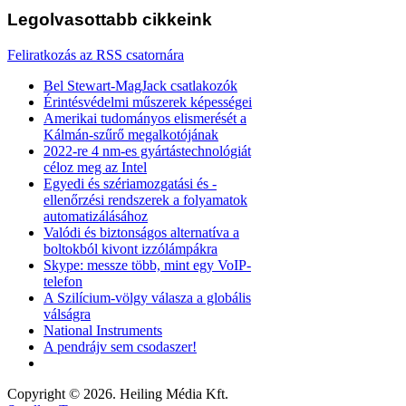
Legolvasottabb
cikkeink
Feliratkozás az RSS csatornára
Bel Stewart-MagJack csatlakozók
Érintésvédelmi műszerek képességei
Amerikai tudományos elismerését a
Kálmán-szűrő megalkotójának
2022-re 4 nm-es gyártástechnológiát
céloz meg az Intel
Egyedi és szériamozgatási és -
ellenőrzési rendszerek a folyamatok
automatizálásához
Valódi és biztonságos alternatíva a
boltokból kivont izzólámpákra
Skype: messze több, mint egy VoIP-
telefon
A Szilícium-völgy válasza a globális
válságra
National Instruments
A pendrájv sem csodaszer!
Copyright © 2026. Heiling Média Kft.