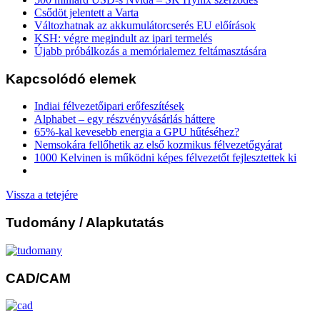
Csődöt jelentett a Varta
Változhatnak az akkumulátorcserés EU előírások
KSH: végre megindult az ipari termelés
Újabb próbálkozás a memórialemez feltámasztására
Kapcsolódó elemek
Indiai félvezetőipari erőfeszítések
Alphabet – egy részvényvásárlás háttere
65%-kal kevesebb energia a GPU hűtéséhez?
Nemsokára fellőhetik az első kozmikus félvezetőgyárat
1000 Kelvinen is működni képes félvezetőt fejlesztettek ki
Vissza a tetejére
Tudomány
/ Alapkutatás
CAD/CAM