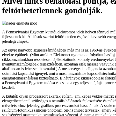
Mivel nincs behatolási pontja, e
feltörhetetlennek gondolják.
A Pennsylvaniai Egyetem kutatói elektromos jelek helyett fénnyel mű
fejlesztettek ki. Állításuk szerint feltörhetetlen és jóval kevesebb ener
jelenlegi chipek.
Az egyre nagyobb szuperszámítógépek még ma is az 1960-as évekbe
elvekre épülnek. (Mint arról az Elektronet nyomtatott folyóirat hasábj
cikksorozatunkban részletesen tájékoztattunk, komoly eredményeket é
kvantumszámítógépek fejlesztésében, azonban elég messze vagyunk at
általánosan is lehessen használni.) A mesterséges intelligencia azonb
számítási kapacitást igényel, ami a most használatos kapcsolástechnika
energiafelhasználással biztosítható. E hátrányok kiküszöbölése érde
a Pennsylvaniai Egyetem tudósa és csapata egy teljesen újfajta process
kezdett.
A kutatók olyan processzort akartak építeni, ami képes vektor-mátrix 
elengedhetetlenül szükséges a neurális hálózatok fejlesztésére és műk
műveletsorhoz jelenleg grafikus processzorokat használnak. A szake
szilícium-fotonikus (silicon-photonic, SiPh) chipet terveztek, amely k
segítségével matematikai számításokat végezni. A team a munkájuk e