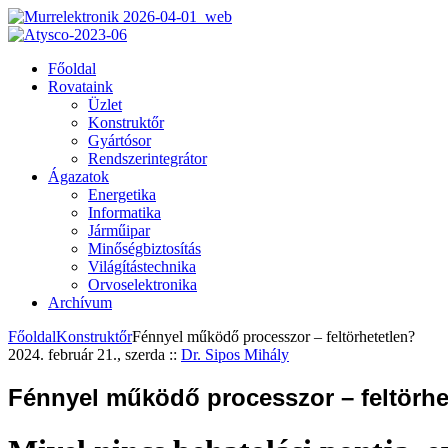
Főoldal
Rovataink
Üzlet
Konstruktőr
Gyártósor
Rendszerintegrátor
Ágazatok
Energetika
Informatika
Járműipar
Minőségbiztosítás
Világítástechnika
Orvoselektronika
Archívum
Főoldal
Konstruktőr
Fénnyel működő processzor – feltörhetetlen?
2024. február 21., szerda
::
Dr. Sipos Mihály
Fénnyel működő processzor – feltörhe