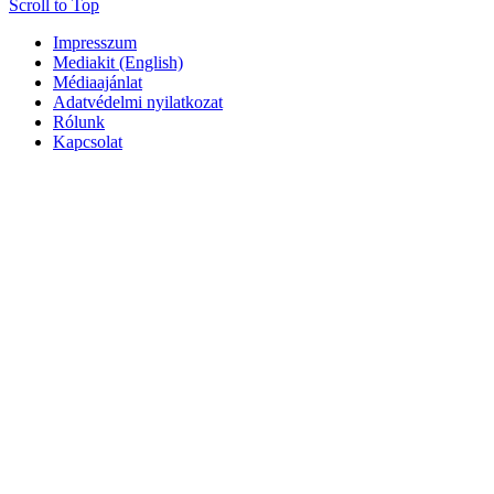
Scroll to Top
Impresszum
Mediakit (English)
Médiaajánlat
Adatvédelmi nyilatkozat
Rólunk
Kapcsolat