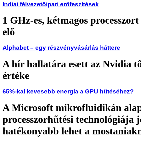
Indiai félvezetőipari erőfeszítések
1 GHz-es, kétmagos processzort 
elő
Alphabet – egy részvényvásárlás háttere
A hír hallatára esett az Nvidia t
értéke
65%-kal kevesebb energia a GPU hűtéséhez?
A Microsoft mikrofluidikán ala
processzorhűtési technológiája j
hatékonyabb lehet a mostaniakn