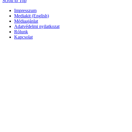
Scroll to Top
Impresszum
Mediakit (English)
Médiaajánlat
Adatvédelmi nyilatkozat
Rólunk
Kapcsolat