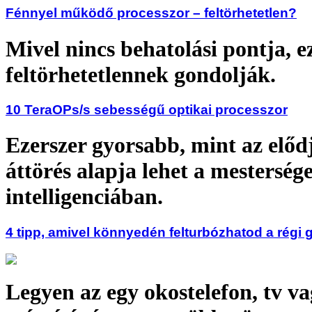
Fénnyel működő processzor – feltörhetetlen?
Mivel nincs behatolási pontja, e
feltörhetetlennek gondolják.
10 TeraOPs/s sebességű optikai processzor
Ezerszer gyorsabb, mint az előd
áttörés alapja lehet a mesterség
intelligenciában.
4 tipp, amivel könnyedén felturbózhatod a régi 
Legyen az egy okostelefon, tv v