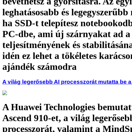
bevethetsz a gyorsításra. Az egy
leghatásosabb és legegyszerűbb
ha SSD-t telepítesz notebookod
PC-dbe, ami új szárnyakat ad a
teljesítményének és stabilitásána
idén ez lehet a tökéletes karácso
ajándék számodra
A világ legerősebb AI processzorát mutatta be 
A Huawei Technologies bemutat
Ascend 910-et, a világ legerőseb
processzorát, valamint a MindS