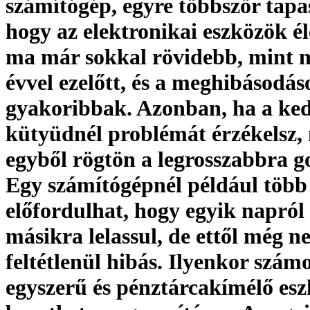
számítógép, egyre többször tapa
hogy az elektronikai eszközök é
ma már sokkal rövidebb, mint 
évvel ezelőtt, és a meghibásodás
gyakoribbak. Azonban, ha a ke
kütyüdnél problémát érzékelsz,
egyből rögtön a legrosszabbra g
Egy számítógépnél például több 
előfordulhat, hogy egyik napról
másikra lelassul, de ettől még 
feltétlenül hibás. Ilyenkor szám
egyszerű és pénztárcakímélő esz