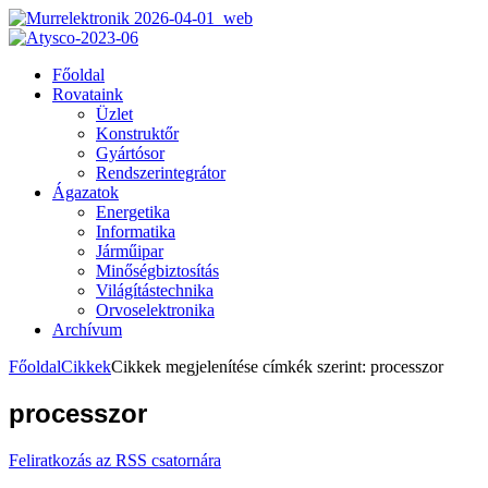
Főoldal
Rovataink
Üzlet
Konstruktőr
Gyártósor
Rendszerintegrátor
Ágazatok
Energetika
Informatika
Járműipar
Minőségbiztosítás
Világítástechnika
Orvoselektronika
Archívum
Főoldal
Cikkek
Cikkek megjelenítése címkék szerint: processzor
processzor
Feliratkozás az RSS csatornára