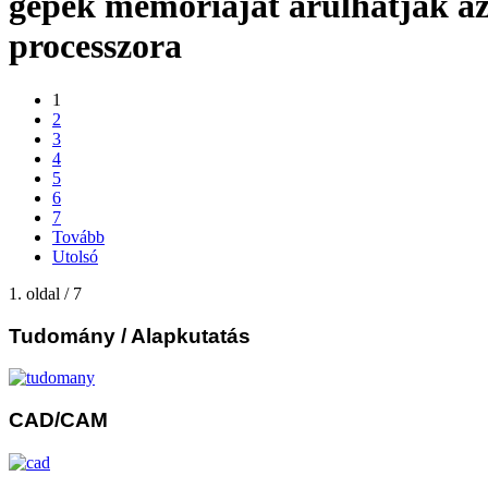
gépek memóriáját árulhatják az 
processzora
1
2
3
4
5
6
7
Tovább
Utolsó
1. oldal / 7
Tudomány
/ Alapkutatás
CAD/CAM