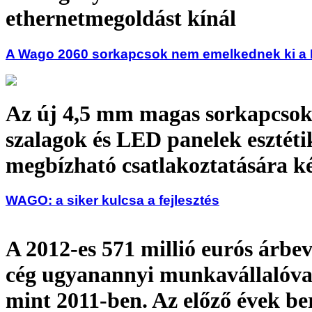
ethernetmegoldást kínál
A Wago 2060 sorkapcsok nem emelkednek ki a 
Az új 4,5 mm magas sorkapcso
szalagok és LED panelek esztéti
megbízható csatlakoztatására k
WAGO: a siker kulcsa a fejlesztés
A 2012-es 571 millió eurós árbev
cég ugyanannyi munkavállalóval
mint 2011-ben. Az előző évek be