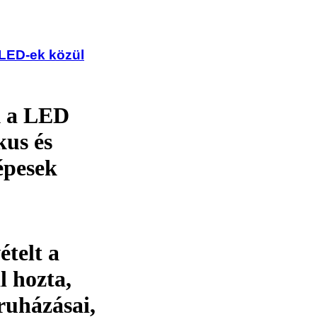
LED-ek közül
k a LED
kus és
épesek
ételt a
 hozta,
ruházásai,