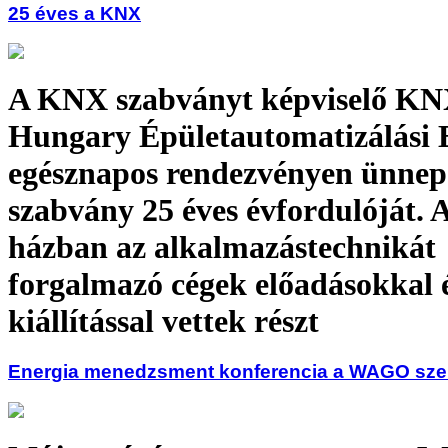
25 éves a KNX
A KNX szabványt képviselő K
Hungary Épületautomatizálási 
egésznapos rendezvényen ünnepe
szabvány 25 éves évfordulóját. 
házban az alkalmazástechnikát
forgalmazó cégek előadásokkal é
kiállítással vettek részt
Energia menedzsment konferencia a WAGO sz