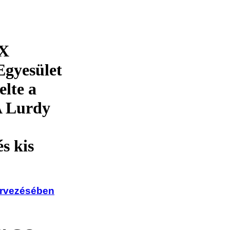
NX
Egyesület
lte a
A Lurdy
s kis
ervezésében