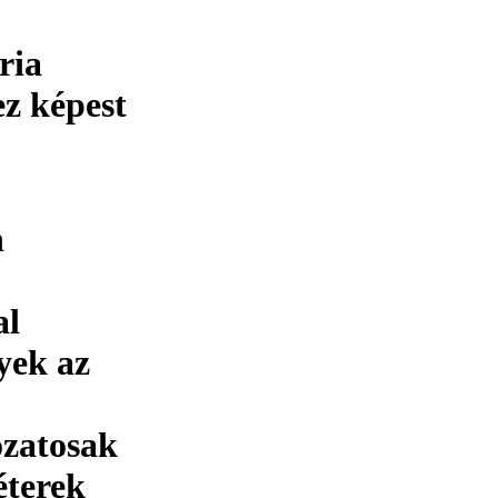
ria
ez képest
n
al
yek az
ozatosak
éterek