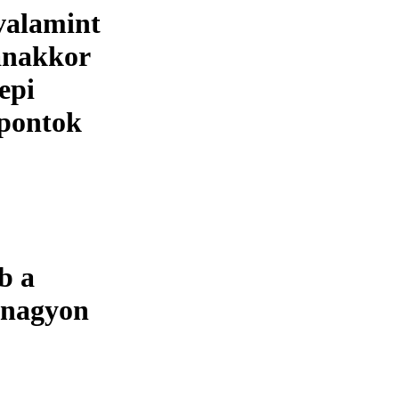
valamint
yanakkor
epi
mpontok
b a
 nagyon