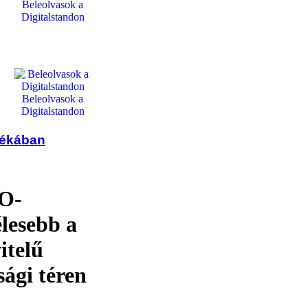
Beleolvasok a
Digitalstandon
Beleolvasok a
Digitalstandon
tékában
CO-
lesebb a
itelű
sági téren