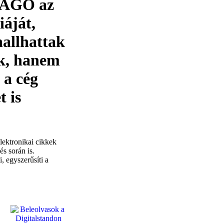
 WAGO az
áját,
hallhattak
ők, hanem
 a cég
t is
ktronikai cikkek
s során is.
, egyszerűsíti a