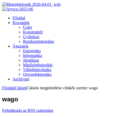
Főoldal
Rovataink
Üzlet
Konstruktőr
Gyártósor
Rendszerintegrátor
Ágazatok
Energetika
Informatika
Járműipar
Minőségbiztosítás
Világítástechnika
Orvoselektronika
Archívum
Főoldal
Cikkek
Cikkek megjelenítése címkék szerint: wago
wago
Feliratkozás az RSS csatornára