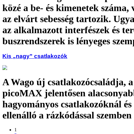
közé a be- és kimenetek száma, 
az elvárt sebesség tartozik. Ug
az alkalmazott interfészek és ter
buszrendszerek is lényeges sze
Kis „nagy” csatlakozók
A Wago új csatlakozócsaládja, a
picoMAX jelentősen alacsonyab
hagyományos csatlakozóknál és
ellenálló a rázkódással szemben
1