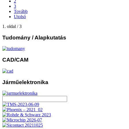
2
3
Tovább
Utolsó
1. oldal / 3
Tudomány
/ Alapkutatás
CAD/CAM
Járműelektronika