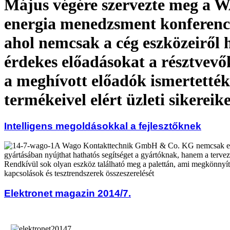
Május végére szervezte meg a
energia menedzsment konferenci
ahol nemcsak a cég eszközeiről 
érdekes előadásokat a résztvev
a meghívott előadók ismertették
termékeivel elért üzleti sikereike
Intelligens megoldásokkal a fejlesztőknek
A Wago Kontakttechnik GmbH & Co. KG nemcsak ele
gyártásában nyújthat hathatós segítséget a gyártóknak, hanem a tervezé
Rendkívül sok olyan eszköz található meg a palettán, ami megkönnyíti
kapcsolások és tesztrendszerek összeszerelését
Elektronet magazin 2014/7.