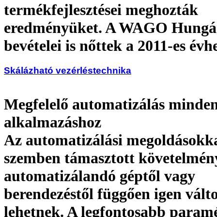
termékfejlesztései meghozták
eredményüket. A WAGO Hungá
bevételei is nőttek a 2011-es évh
Skálázható vezérléstechnika
Megfelelő automatizálás minde
alkalmazáshoz
Az automatizálási megoldásokk
szemben támasztott követelmén
automatizálandó géptől vagy
berendezéstől függően igen vált
lehetnek. A legfontosabb param