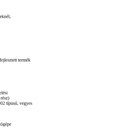
eknél,
ejlesztett termék
elési
rész)
02 típusú, vegyes
tógépe