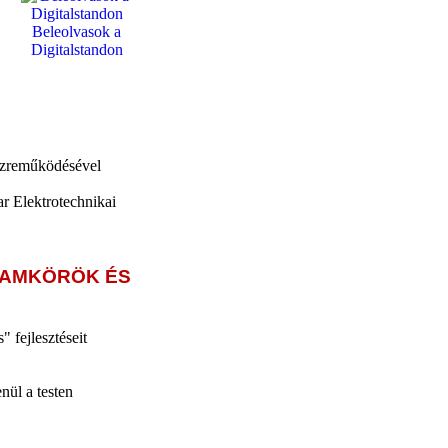
Beleolvasok a
Digitalstandon
özreműködésével
r Elektrotechnikai
RAMKÖRÖK ÉS
 fejlesztéseit
nül a testen