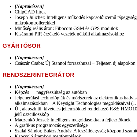
[Naprakészen]
ChipCAD hírek
Joseph Julicher: Intelligens működés kapcsolóüzemű tápegység
mikrokontrollerekkel
Minőség reális áron: Fibocom GSM és GPS modulok
Kisáramú PIR érzékelő vezeték nélküli alkalmazásokhoz
GYÁRTÓSOR
[Naprakészen]
Császár Csaba: Új Stannol forraszhuzal – Teljesen új alapokon f
RENDSZERINTEGRÁTOR
[Naprakészen]
Képzés — nagyfeszültség az autóban
Jelgenerálási technológiák és módszerek az elektronikus hadvis
alkalmazásokban – A Keysight Technologies megoldásaival (1. 
Új, alapszintű, kivételes jellemzőkkel rendelkező R&S HMO10
jelű oszcilloszkóp
Maczenkó József: Intelligens megoldásokkal a fejlesztőknek
A grafikus programozás egyszerűsége
Szalai Sándor, Balázs András: A leszállóegység központi számí
Kapcsoló áramköri megfontolások