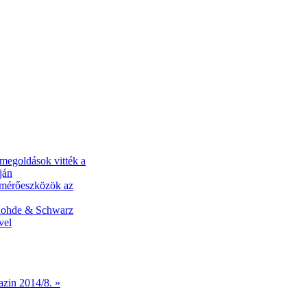
 megoldások vitték a
ján
s mérőeszközök az
 Rohde & Schwarz
vel
azin 2014/8. »