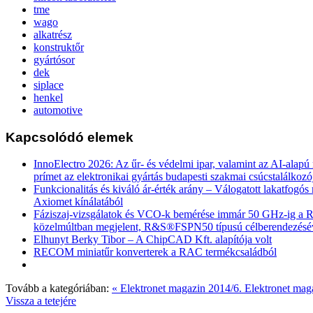
tme
wago
alkatrész
konstruktőr
gyártósor
dek
siplace
henkel
automotive
Kapcsolódó elemek
InnoElectro 2026: Az űr- és védelmi ipar, valamint az AI-alapú
prímet az elektronikai gyártás budapesti szakmai csúcstalálkozó
Funkcionalitás és kiváló ár-érték arány – Válogatott lakatfogó
Axiomet kínálatából
Fáziszaj-vizsgálatok és VCO-k bemérése immár 50 GHz-ig a
közelmúltban megjelent, R&S®FSPN50 típusú célberendezésé
Elhunyt Berky Tibor – A ChipCAD Kft. alapítója volt
RECOM miniatűr konverterek a RAC termékcsaládból
Tovább a kategóriában:
« Elektronet magazin 2014/6.
Elektronet mag
Vissza a tetejére