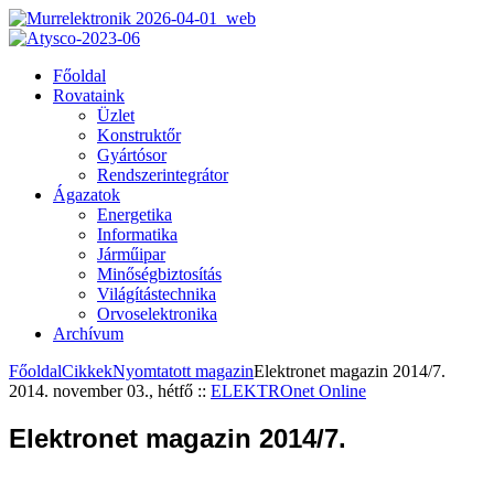
Főoldal
Rovataink
Üzlet
Konstruktőr
Gyártósor
Rendszerintegrátor
Ágazatok
Energetika
Informatika
Járműipar
Minőségbiztosítás
Világítástechnika
Orvoselektronika
Archívum
Főoldal
Cikkek
Nyomtatott magazin
Elektronet magazin 2014/7.
2014. november 03., hétfő
::
ELEKTROnet Online
Elektronet magazin 2014/7.