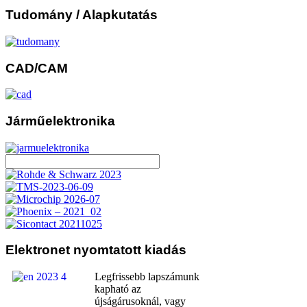
Tudomány
/ Alapkutatás
CAD/CAM
Járműelektronika
Elektronet
nyomtatott kiadás
Legfrissebb lapszámunk
kapható az
újságárusoknál, vagy