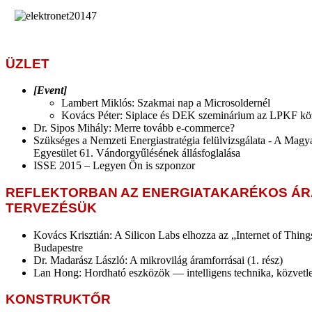
ÜZLET
[Event]
Lambert Miklós: Szakmai nap a Microsoldernél
Kovács Péter: Siplace és DEK szeminárium az LPKF k
Dr. Sipos Mihály: Merre tovább e-commerce?
Szükséges a Nemzeti Energiastratégia felülvizsgálata - A Magya
Egyesület 61. Vándorgyűlésének állásfoglalása
ISSE 2015 – Legyen Ön is szponzor
REFLEKTORBAN AZ ENERGIATAKARÉKOS Á
TERVEZÉSÜK
Kovács Krisztián: A Silicon Labs elhozza az „Internet of Things"
Budapestre
Dr. Madarász László: A mikrovilág áramforrásai (1. rész)
Lan Hong: Hordható eszközök — intelligens technika, közvetle
KONSTRUKTŐR