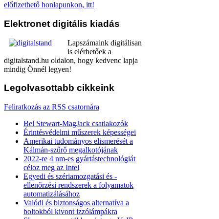
előfizethető honlapunkon, itt!
Elektronet
digitális kiadás
Lapszámaink digitálisan
is elérhetőek a
digitalstand.hu oldalon, hogy kedvenc lapja
mindig Önnél legyen!
Legolvasottabb
cikkeink
Feliratkozás az RSS csatornára
Bel Stewart-MagJack csatlakozók
Érintésvédelmi műszerek képességei
Amerikai tudományos elismerését a
Kálmán-szűrő megalkotójának
2022-re 4 nm-es gyártástechnológiát
céloz meg az Intel
Egyedi és szériamozgatási és -
ellenőrzési rendszerek a folyamatok
automatizálásához
Valódi és biztonságos alternatíva a
boltokból kivont izzólámpákra