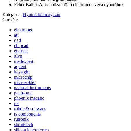
Fehér Bálint: Automatizált töltő elektromos versenyautóhoz
Kategória:
Nyomtatott magazin
Címkék:
elektronet
att
c+d
chipcad
endrich
glyn
medexpert
agilent
keysight
microchip
microsolder
national instruments
panasonic
phoenix mecano
ret
rohde & schwarz
rs components
rutronik
shrinktech
silicon laboratories