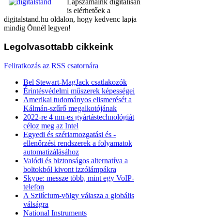
Lapszámaink digitálisan
is elérhetőek a
digitalstand.hu oldalon, hogy kedvenc lapja
mindig Önnél legyen!
Legolvasottabb
cikkeink
Feliratkozás az RSS csatornára
Bel Stewart-MagJack csatlakozók
Érintésvédelmi műszerek képességei
Amerikai tudományos elismerését a
Kálmán-szűrő megalkotójának
2022-re 4 nm-es gyártástechnológiát
céloz meg az Intel
Egyedi és szériamozgatási és -
ellenőrzési rendszerek a folyamatok
automatizálásához
Valódi és biztonságos alternatíva a
boltokból kivont izzólámpákra
Skype: messze több, mint egy VoIP-
telefon
A Szilícium-völgy válasza a globális
válságra
National Instruments