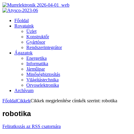
Főoldal
Rovataink
Üzlet
Konstruktőr
Gyártósor
Rendszerintegrátor
Ágazatok
Energetika
Informatika
Járműipar
Minőségbiztosítás
Világítástechnika
Orvoselektronika
Archívum
Főoldal
Cikkek
Cikkek megjelenítése címkék szerint: robotika
robotika
Feliratkozás az RSS csatornára