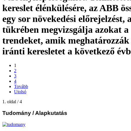
kereslet élénkülésére, az ABB öss
egy sor növekedési előrejelzést,
tükrében megvizsgálja azokat a
trendeket, amik meghatározzák
iránti keresletet a következő évb
1
2
3
4
Tovább
Utolsó
1. oldal / 4
Tudomány
/ Alapkutatás