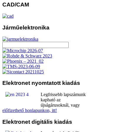
CAD/CAM
Járműelektronika
Elektronet
nyomtatott kiadás
Legfrissebb lapszámunk
kapható az
újságárusoknál, vagy
előfizethető honlapunkon, itt!
Elektronet
digitális kiadás