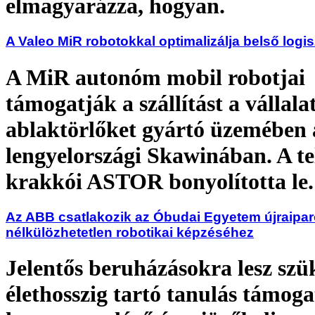
elmagyarázza, hogyan.
A Valeo MiR robotokkal optimalizálja belső logis
A MiR autonóm mobil robotjai
támogatják a szállítást a vállala
ablaktörlőket gyártó üzemében 
lengyelországi Skawinában. A tel
krakkói ASTOR bonyolította le.
Az ABB csatlakozik az Óbudai Egyetem újraipar
nélkülözhetetlen robotikai képzéséhez
Jelentős beruházásokra lesz szü
élethosszig tartó tanulás támoga