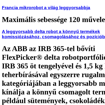
Francia mikrorobot a világ leggyorsabbja
Maximális sebessége 120 művele
A leggyorsabb delta robot a könnyű termékek
komissiózásához, csomagolásához és pozícióba
Az ABB az IRB 365-tel bővíti
FlexPicker® delta robotportfóli
IRB 365 öt tengelyével és 1,5 kg
teherbírásával egyszerre rugalm
kategóriájában a leggyorsabb m
kínálja a könnyű csomagolt ter
például sütemények, csokoládék