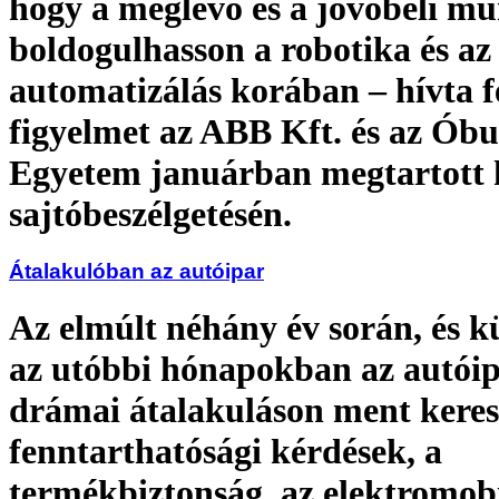
hogy a meglévő és a jövőbeli m
boldogulhasson a robotika és az
automatizálás korában – hívta f
figyelmet az ABB Kft. és az Ób
Egyetem januárban megtartott 
sajtóbeszélgetésén.
Átalakulóban az autóipar
Az elmúlt néhány év során, és k
az utóbbi hónapokban az autói
drámai átalakuláson ment keres
fenntarthatósági kérdések, a
termékbiztonság, az elektromobi