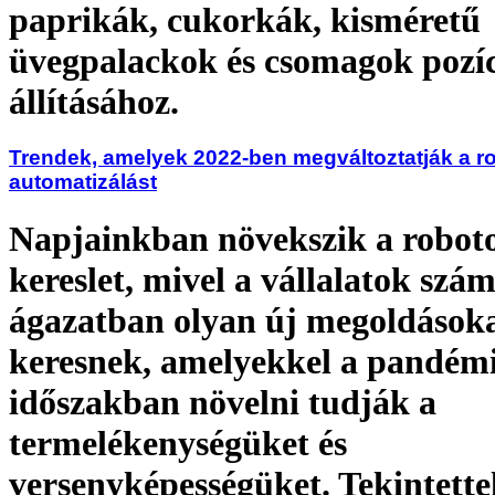
paprikák, cukorkák, kisméretű
üvegpalackok és csomagok pozí
állításához.
Trendek, amelyek 2022-ben megváltoztatják a r
automatizálást
Napjainkban növekszik a roboto
kereslet, mivel a vállalatok szá
ágazatban olyan új megoldások
keresnek, amelyekkel a pandémi
időszakban növelni tudják a
termelékenységüket és
versenyképességüket. Tekintette