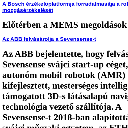
A Bosch érzékelőplatformja forradalmasítja a r
mozgásérzékelését
Előtérben a MEMS megoldások
Az ABB felvásárolja a Sevensense-t
Az ABB bejelentette, hogy felvás
Sevensense svájci start-up céget
autonóm mobil robotok (AMR)
kifejlesztett, mesterséges intelli
támogatott 3D-s látásalapú navi
technológia vezető szállítója. A
Sevensense-t 2018-ban alapított
svájci műszaki egyetem, az ET