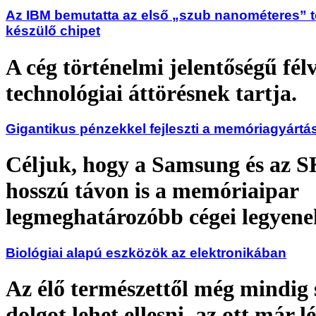
Az IBM bemutatta az első „szub nanométeres” 
készülő chipet
A cég történelmi jelentőségű fél
technológiai áttörésnek tartja.
Gigantikus pénzekkel fejleszti a memóriagyártá
Céljuk, hogy a Samsung és az 
hosszú távon is a memóriaipar
legmeghatározóbb cégei legyene
Biológiai alapú eszközök az elektronikában
Az élő természettől még mindig
dolgot lehet ellesni, az ott már l