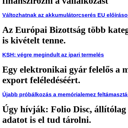
finanszírozni a vállalkozást
Változhatnak az akkumulátorcserés EU előírás
Az Európai Bizottság több kate
is kivételt tenne.
KSH: végre megindult az ipari termelés
Egy elektronikai gyár felelős a
export feléledéséért.
Újabb próbálkozás a memórialemez feltámasztá
Úgy hívják: Folio Disc, állítóla
adatot is el tud tárolni.