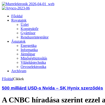
Főoldal
Rovataink
Üzlet
Konstruktőr
Gyártósor
Rendszerintegrátor
Ágazatok
Energetika
Informatika
Járműipar
Minőségbiztosítás
Világítástechnika
Orvoselektronika
Archívum
Főoldal
Cikkek
500 milliárd USD-s Nvida – SK Hynix szerződés
A CNBC híradása szerint ezzel 