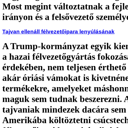
Most megint változtatnak a fejle
irányon és a felsővezető személy
Tajvan ellenáll félvezetőipara lenyúlásának
A Trump-kormányzat egyik kiem
a hazai félvezetőgyártás fokozá
érdekében, nem teljesen érthet
akár óriási vámokat is kivetnén
termékekre, amelyeket máshon
maguk sem tudnak beszerezni. 
tajvaniak mindezek dacára sem
Amerikába költöztetni csúcstec