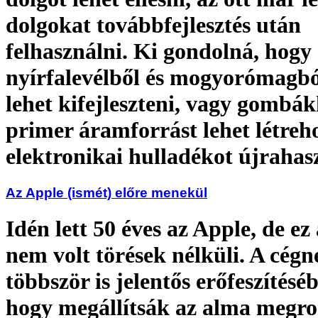
dolgokat továbbfejlesztés után
felhasználni. Ki gondolná, hogy
nyírfalevélből és mogyorómagból
lehet kifejleszteni, vagy gombák
primer áramforrást lehet létreh
elektronikai hulladékot újrahas
Az Apple (ismét) előre menekül
Idén lett 50 éves az Apple, de ez
nem volt törések nélküli. A cégn
többször is jelentős erőfeszítéséb
hogy megállítsák az alma megro