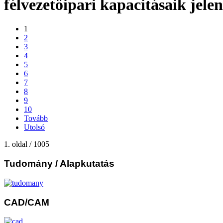
félvezetőipari kapacitásaik jelen
1
2
3
4
5
6
7
8
9
10
Tovább
Utolsó
1. oldal / 1005
Tudomány
/ Alapkutatás
CAD/CAM