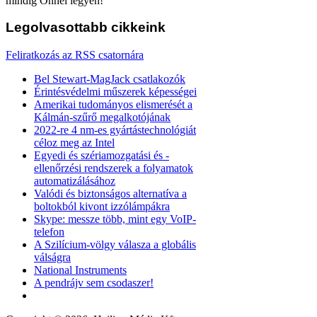
mindig Önnél legyen!
Legolvasottabb
cikkeink
Feliratkozás az RSS csatornára
Bel Stewart-MagJack csatlakozók
Érintésvédelmi műszerek képességei
Amerikai tudományos elismerését a
Kálmán-szűrő megalkotójának
2022-re 4 nm-es gyártástechnológiát
céloz meg az Intel
Egyedi és szériamozgatási és -
ellenőrzési rendszerek a folyamatok
automatizálásához
Valódi és biztonságos alternatíva a
boltokból kivont izzólámpákra
Skype: messze több, mint egy VoIP-
telefon
A Szilícium-völgy válasza a globális
válságra
National Instruments
A pendrájv sem csodaszer!