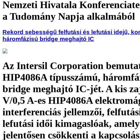
Nemzeti Hivatala Konferenciat
a Tudomány Napja alkalmából
Rekord sebességű felfutási és lefutási idejű, k
háromfázisú bridge meghajtó IC
Az Intersil Corporation bemuta
HIP4086A típusszámú, háromfá
bridge meghajtó IC-jét. A kis za
V/0,5 A-es HIP4086A elektromá
interferenciás jellemzői, felfutás
lefutási idői kimagaslóak, amely
jelentősen csökkenti a kapcsolás