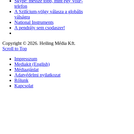
Skype: messze több, mint egy VoIP-
telefon
A Szilícium-völgy válasza a globális
válságra
National Instruments
A pendrájv sem csodaszer!
Copyright © 2026. Heiling Média Kft.
Scroll to Top
Impresszum
Mediakit (English)
Médiaajánlat
Adatvédelmi nyilatkozat
Rólunk
Kapcsolat