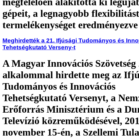
megfelelően alakította ki legúja
gépeit, a legnagyobb flexibilitást
termelékenységet eredményezve
Meghirdették a 21. Ifjúsági Tudományos és Inn
Tehetségkutató Verseny-t
A Magyar Innovációs Szövetség 
alkalommal hirdette meg az Ifjú
Tudományos és Innovációs
Tehetségkutató Versenyt, a Nem
Erőforrás Minisztérium és a Du
Televízió közreműködésével, 201
november 15-én, a Szellemi Tul