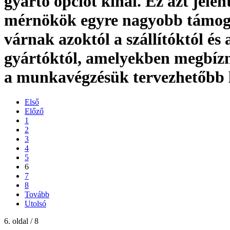
gyártó opciót kínál. Ez azt jelen
mérnökök egyre nagyobb támog
várnak azoktól a szállítóktól és 
gyártóktól, amelyekben megbíz
a munkavégzésük tervezhetőbb 
Első
Előző
1
2
3
4
5
6
7
8
Tovább
Utolsó
6. oldal / 8