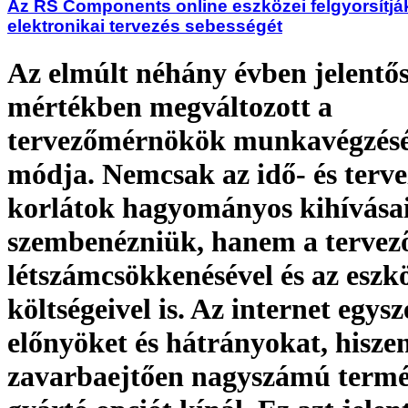
Az RS Components online eszközei felgyorsítjá
elektronikai tervezés sebességét
Az elmúlt néhány évben jelentő
mértékben megváltozott a
tervezőmérnökök munkavégzés
módja. Nemcsak az idő- és terve
korlátok hagyományos kihívásai
szembenézniük, hanem a tervez
létszámcsökkenésével és az eszk
költségeivel is. Az internet egysz
előnyöket és hátrányokat, hisze
zavarbaejtően nagyszámú termé