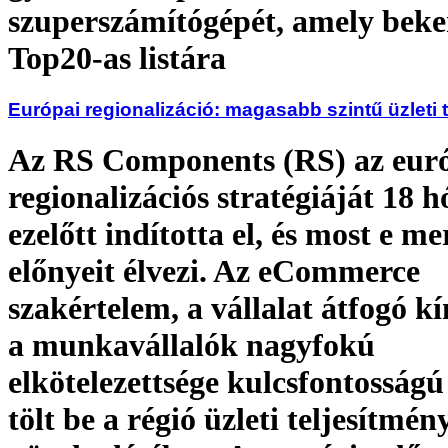
szuperszámítógépét, amely beke
Top20-as listára
Európai regionalizáció: magasabb szintű üzleti 
Az RS Components (RS) az eur
regionalizációs stratégiáját 18 
ezelőtt indította el, és most e me
előnyeit élvezi. Az eCommerce
szakértelem, a vállalat átfogó kí
a munkavállalók nagyfokú
elkötelezettsége kulcsfontosságú
tölt be a régió üzleti teljesítmé