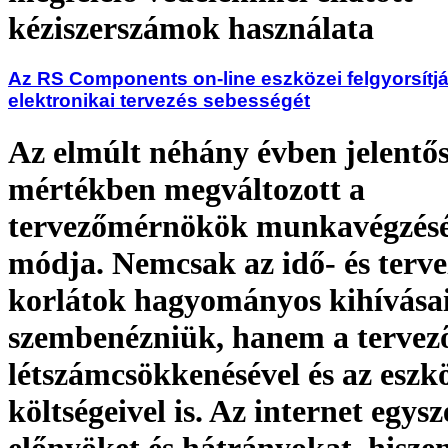
kéziszerszámok használata
Az RS Components on-line eszközei felgyorsítjá
elektronikai tervezés sebességét
Az elmúlt néhány évben jelentő
mértékben megváltozott a
tervezőmérnökök munkavégzés
módja. Nemcsak az idő- és terve
korlátok hagyományos kihívásai
szembenézniük, hanem a tervez
létszámcsökkenésével és az eszk
költségeivel is. Az internet egysz
előnyöket és hátrányokat, hisze