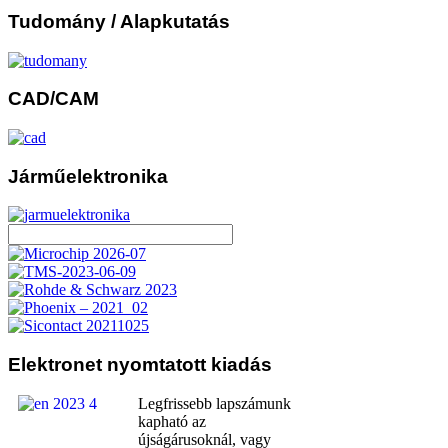
Tudomány
/ Alapkutatás
CAD/CAM
Járműelektronika
Elektronet
nyomtatott kiadás
Legfrissebb lapszámunk
kapható az
újságárusoknál, vagy