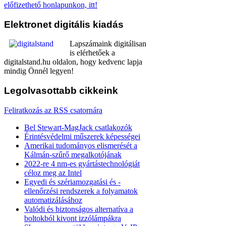
előfizethető honlapunkon, itt!
Elektronet
digitális kiadás
Lapszámaink digitálisan
is elérhetőek a
digitalstand.hu oldalon, hogy kedvenc lapja
mindig Önnél legyen!
Legolvasottabb
cikkeink
Feliratkozás az RSS csatornára
Bel Stewart-MagJack csatlakozók
Érintésvédelmi műszerek képességei
Amerikai tudományos elismerését a
Kálmán-szűrő megalkotójának
2022-re 4 nm-es gyártástechnológiát
céloz meg az Intel
Egyedi és szériamozgatási és -
ellenőrzési rendszerek a folyamatok
automatizálásához
Valódi és biztonságos alternatíva a
boltokból kivont izzólámpákra