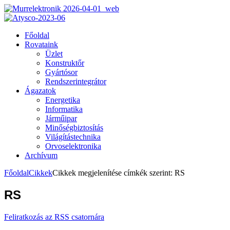
Főoldal
Rovataink
Üzlet
Konstruktőr
Gyártósor
Rendszerintegrátor
Ágazatok
Energetika
Informatika
Járműipar
Minőségbiztosítás
Világítástechnika
Orvoselektronika
Archívum
Főoldal
Cikkek
Cikkek megjelenítése címkék szerint: RS
RS
Feliratkozás az RSS csatornára