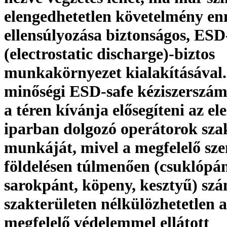
elengedhetetlen követelmény en
ellensúlyozása biztonságos, ESD
(electrostatic discharge)-biztos
munkakörnyezet kialakításáva
minőségi ESD-safe kéziszerszám
a téren kívánja elősegíteni az el
iparban dolgozó operátorok sza
munkáját, mivel a megfelelő sz
földelésen túlmenően (csuklópán
sarokpánt, köpeny, kesztyű) sz
szakterületen nélkülözhetetlen a
megfelelő védelemmel ellátott