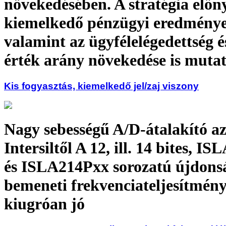
növekedésében. A stratégia előny
kiemelkedő pénzügyi eredménye
valamint az ügyfélelégedettség é
érték arány növekedése is mutat
Kis fogyasztás, kiemelkedő jel/zaj viszony
Nagy sebességű A/D-átalakító a
Intersiltől A 12, ill. 14 bites, I
és ISLA214Pxx sorozatú újdons
bemeneti frekvenciateljesítmén
kiugróan jó