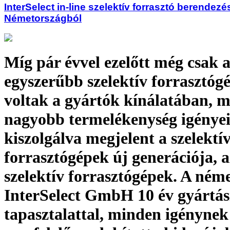
InterSelect in-line szelektív forrasztó berendez
Németországból
Míg pár évvel ezelőtt még csak 
egyszerűbb szelektív forrasztóg
voltak a gyártók kínálatában, 
nagyobb termelékenység igényei
kiszolgálva megjelent a szelektí
forrasztógépek új generációja, a
szelektív forrasztógépek. A ném
InterSelect GmbH 10 év gyártás
tapasztalattal, minden igénynek