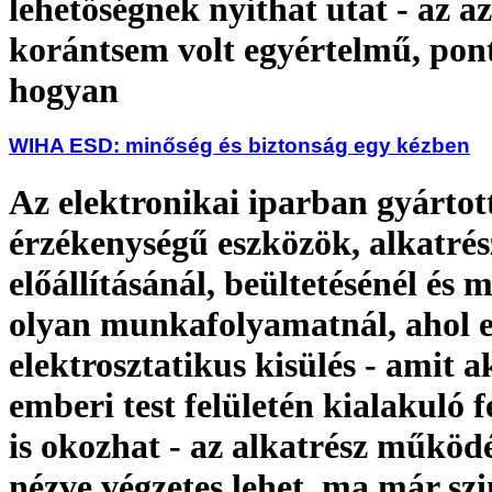
lehetőségnek nyithat utat - az 
korántsem volt egyértelmű, pon
hogyan
WIHA ESD: minőség és biztonság egy kézben
Az elektronikai iparban gyártot
érzékenységű eszközök, alkatré
előállításánál, beültetésénél és 
olyan munkafolyamatnál, ahol 
elektrosztatikus kisülés - amit a
emberi test felületén kialakuló f
is okozhat - az alkatrész működ
nézve végzetes lehet, ma már szi