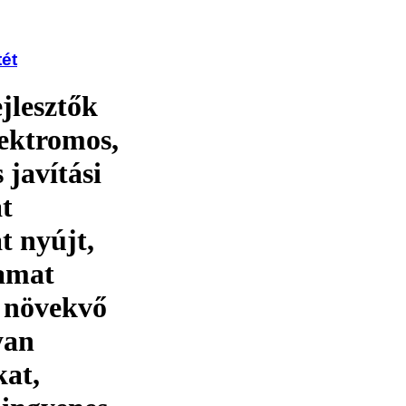
tét
ejlesztők
ektromos,
 javítási
at
t nyújt,
yamat
e növekvő
yan
kat,