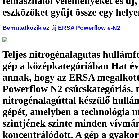
felhasználói véleményeket és új,
eszközöket gyűjt össze egy hely
Bemutatkozik az új ERSA Powerflow e-N2
Teljes nitrogénalagutas hullámf
gép a középkategóriában Hat é
annak, hogy az ERSA megalkott
Powerflow N2 csúcskategóriás, t
nitrogénalagúttal készülő hullá
gépét, amelyben a technológia 
szintjének szinte minden vívmá
koncentrálódott. A gép a gyako