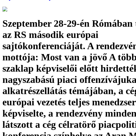
Szeptember 28-29-én Rómában t
az RS második európai
sajtókonferenciáját. A rendezvé
mottója: Most van a jövő A töb
szaklap képviselői előtt hirdett
nagyszabású piaci offenzívájuka
alkatrészellátás témájában, a cé
európai vezetés teljes menedzse
képviselte, a rendezvény minden
látszott a cég célratörő piacpolit
konferencia színhelye az Aran 