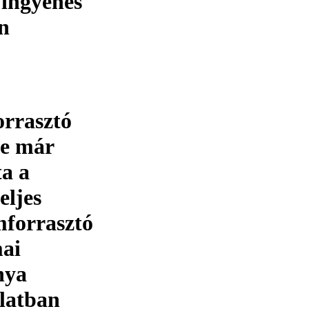
 ingyenes
en
orrasztó
ve már
a a
eljes
mforrasztó
mai
nya
rlatban