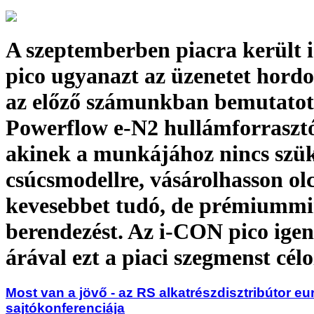
A szeptemberben piacra került
pico ugyanazt az üzenetet hordo
az előző számunkban bemutato
Powerflow e-N2 hullámforraszt
akinek a munkájához nincs szü
csúcsmodellre, vásárolhasson ol
kevesebbet tudó, de prémiumm
berendezést. Az i-CON pico ige
árával ezt a piaci szegmenst cél
Most van a jövő - az RS alkatrészdisztribútor eu
sajtókonferenciája