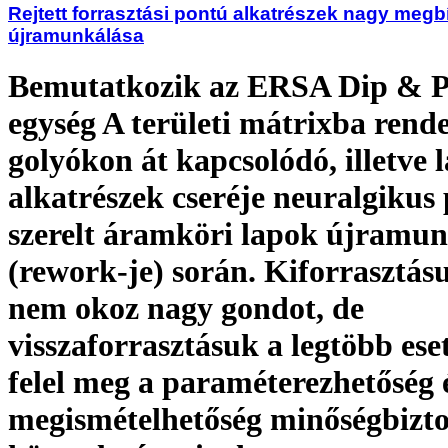
Rejtett forrasztási pontú alkatrészek nagy meg
újramunkálása
Bemutatkozik az ERSA Dip & P
egység A területi mátrixba rende
golyókon át kapcsolódó, illetve l
alkatrészek cseréje neuralgikus 
szerelt áramköri lapok újramun
(rework-je) során. Kiforrasztá
nem okoz nagy gondot, de
visszaforrasztásuk a legtöbb es
felel meg a paraméterezhetőség 
megismételhetőség minőségbizto