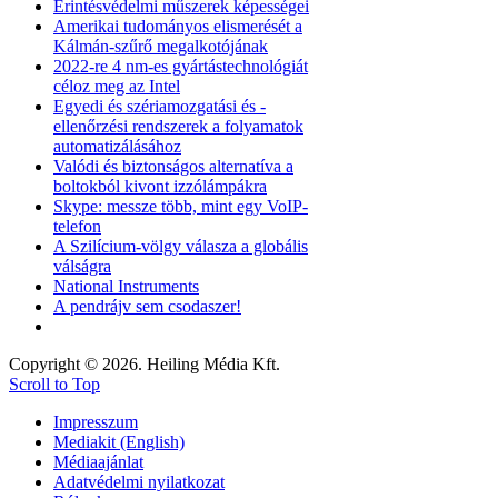
Érintésvédelmi műszerek képességei
Amerikai tudományos elismerését a
Kálmán-szűrő megalkotójának
2022-re 4 nm-es gyártástechnológiát
céloz meg az Intel
Egyedi és szériamozgatási és -
ellenőrzési rendszerek a folyamatok
automatizálásához
Valódi és biztonságos alternatíva a
boltokból kivont izzólámpákra
Skype: messze több, mint egy VoIP-
telefon
A Szilícium-völgy válasza a globális
válságra
National Instruments
A pendrájv sem csodaszer!
Copyright © 2026. Heiling Média Kft.
Scroll to Top
Impresszum
Mediakit (English)
Médiaajánlat
Adatvédelmi nyilatkozat