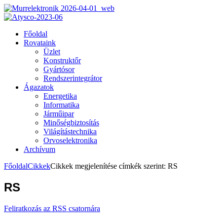
Főoldal
Rovataink
Üzlet
Konstruktőr
Gyártósor
Rendszerintegrátor
Ágazatok
Energetika
Informatika
Járműipar
Minőségbiztosítás
Világítástechnika
Orvoselektronika
Archívum
Főoldal
Cikkek
Cikkek megjelenítése címkék szerint: RS
RS
Feliratkozás az RSS csatornára