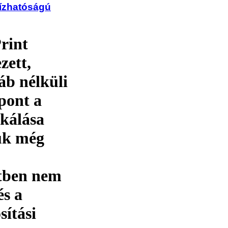
bízhatóságú
rint
zett,
áb nélküli
pont a
kálása
suk még
etben nem
és a
sítási