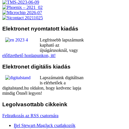
Elektronet
nyomtatott kiadás
Legfrissebb lapszámunk
kapható az
újságárusoknál, vagy
előfizethető honlapunkon, itt!
Elektronet
digitális kiadás
Lapszámaink digitálisan
is elérhetőek a
digitalstand.hu oldalon, hogy kedvenc lapja
mindig Önnél legyen!
Legolvasottabb
cikkeink
Feliratkozás az RSS csatornára
Bel Stewart-MagJack csatlakozók