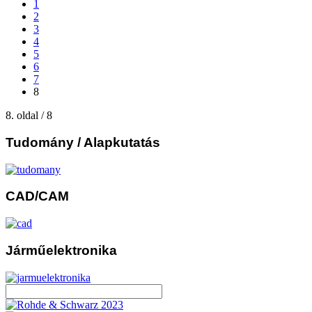
1
2
3
4
5
6
7
8
8. oldal / 8
Tudomány
/ Alapkutatás
CAD/CAM
Járműelektronika