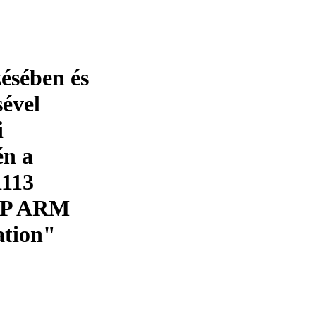
ésében és
ével
i
én a
1113
NXP ARM
ation"