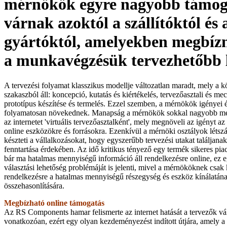
mérnökök egyre nagyobb támog
várnak azoktól a szállítóktól és 
gyártóktól, amelyekben megbíz
a munkavégzésük tervezhetőbb 
A tervezési folyamat klasszikus modellje változatlan maradt, mely a k
szakaszból áll: koncepció, kutatás és kiértékelés, tervezőasztali és me
prototípus készítése és termelés. Ezzel szemben, a mérnökök igényei 
folyamatosan növekednek. Manapság a mérnökök sokkal nagyobb mé
az internetet 'virtuális tervezőasztalként', mely megnöveli az igényt a
online eszközökre és forrásokra. Ezenkívül a mérnöki osztályok léts
készteti a vállalkozásokat, hogy egyszerűbb tervezési utakat találjana
fenntartása érdekében. Az idő kritikus tényező egy termék sikeres piac
bár ma hatalmas mennyiségű információ áll rendelkezésre online, ez e
választási lehetőség problémáját is jelenti, mivel a mérnököknek csak k
rendelkezésre a hatalmas mennyiségű részegység és eszköz kínálatának
összehasonlítására.
Megbízható online támogatás
Az RS Components hamar felismerte az internet hatását a tervezők vá
vonatkozóan, ezért egy olyan kezdeményezést indított útjára, amely 