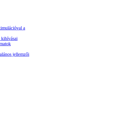
zimulációval a
 kihívásai
amatok
ános jellemzői