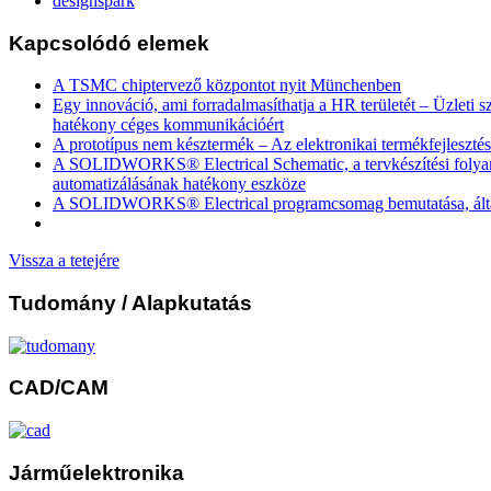
designspark
Kapcsolódó elemek
A TSMC chiptervező központot nyit Münchenben
Egy innováció, ami forradalmasíthatja a HR területét – Üzleti s
hatékony céges kommunikációért
A prototípus nem késztermék – Az elektronikai termékfejlesztés
A SOLIDWORKS® Electrical Schematic, a tervkészítési foly
automatizálásának hatékony eszköze
A SOLIDWORKS® Electrical programcsomag bemutatása, által
Vissza a tetejére
Tudomány
/ Alapkutatás
CAD/CAM
Járműelektronika