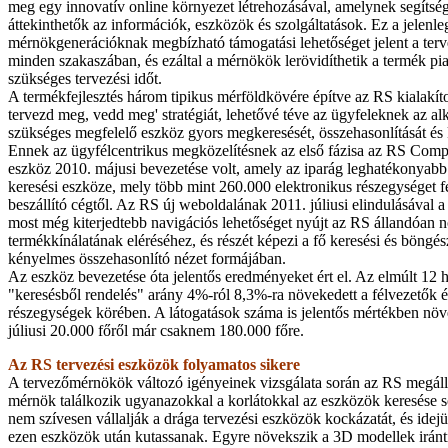
meg egy innovatív online környezet létrehozásával, amelynek segíts
áttekinthetők az információk, eszközök és szolgáltatások. Ez a jelenle
mérnökgenerációknak megbízható támogatási lehetőséget jelent a terv
minden szakaszában, és ezáltal a mérnökök lerövidíthetik a termék pi
szükséges tervezési időt.
A termékfejlesztés három tipikus mérföldkövére építve az RS kialakítot
tervezd meg, vedd meg' stratégiát, lehetővé téve az ügyfeleknek az 
szükséges megfelelő eszköz gyors megkeresését, összehasonlítását és k
Ennek az ügyfélcentrikus megközelítésnek az első fázisa az RS Com
eszköz 2010. májusi bevezetése volt, amely az iparág leghatékonyabb
keresési eszköze, mely több mint 260.000 elektronikus részegységet f
beszállító cégtől. Az RS új weboldalának 2011. júliusi elindulásáva
most még kiterjedtebb navigációs lehetőséget nyújt az RS állandóan
termékkínálatának eléréséhez, és részét képezi a fő keresési és böngés
kényelmes összehasonlító nézet formájában.
Az eszköz bevezetése óta jelentős eredményeket ért el. Az elmúlt 12
"keresésből rendelés" arány 4%-ról 8,3%-ra növekedett a félvezetők é
részegységek körében. A látogatások száma is jelentős mértékben növ
júliusi 20.000 főről már csaknem 180.000 főre.
Az RS tervezési eszközök folyamatos sikere
A tervezőmérnökök változó igényeinek vizsgálata során az RS megáll
mérnök találkozik ugyanazokkal a korlátokkal az eszközök keresése
nem szívesen vállalják a drága tervezési eszközök kockázatát, és idejü
ezen eszközök után kutassanak. Egyre növekszik a 3D modellek iránti