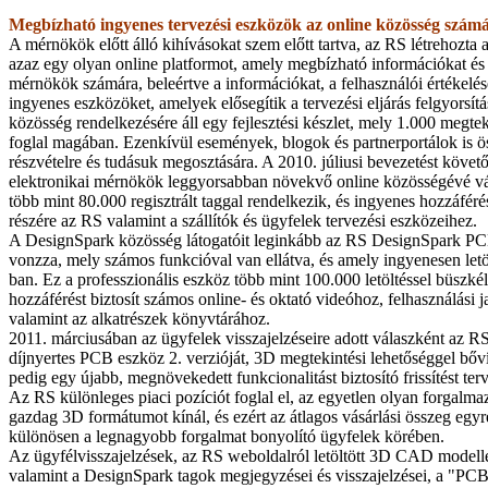
Megbízható ingyenes tervezési eszközök az online közösség szám
A mérnökök előtt álló kihívásokat szem előtt tartva, az RS létrehozta 
azaz egy olyan online platformot, amely megbízható információkat és 
mérnökök számára, beleértve a információkat, a felhasználói értékelése
ingyenes eszközöket, amelyek elősegítik a tervezési eljárás felgyorsítá
közösség rendelkezésére áll egy fejlesztési készlet, mely 1.000 megtek
foglal magában. Ezenkívül események, blogok és partnerportálok is ös
részvételre és tudásuk megosztására. A 2010. júliusi bevezetést köve
elektronikai mérnökök leggyorsabban növekvő online közösségévé vál
több mint 80.000 regisztrált taggal rendelkezik, és ingyenes hozzáférés
részére az RS valamint a szállítók és ügyfelek tervezési eszközeihez.
A DesignSpark közösség látogatóit leginkább az RS DesignSpark PC
vonzza, mely számos funkcióval van ellátva, és amely ingyenesen letö
ban. Ez a professzionális eszköz több mint 100.000 letöltéssel büszké
hozzáférést biztosít számos online- és oktató videóhoz, felhasználási 
valamint az alkatrészek könyvtárához.
2011. márciusában az ügyfelek visszajelzéseire adott válaszként az RS
díjnyertes PCB eszköz 2. verzióját, 3D megtekintési lehetőséggel bő
pedig egy újabb, megnövekedett funkcionalitást biztosító frissítést ter
Az RS különleges piaci pozíciót foglal el, az egyetlen olyan forgalmaz
gazdag 3D formátumot kínál, és ezért az átlagos vásárlási összeg egy
különösen a legnagyobb forgalmat bonyolító ügyfelek körében.
Az ügyfélvisszajelzések, az RS weboldalról letöltött 3D CAD modell
valamint a DesignSpark tagok megjegyzései és visszajelzései, a "PCB