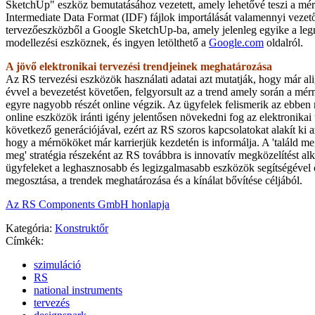
SketchUp" eszköz bemutatásához vezetett, amely lehetővé teszi a mé
Intermediate Data Format (IDF) fájlok importálását valamennyi ve
tervezőeszközből a Google SketchUp-ba, amely jelenleg egyike a le
modellezési eszköznek, és ingyen letölthető a
Google.com
oldalról.
A jövő elektronikai tervezési trendjeinek meghatározása
Az RS tervezési eszközök használati adatai azt mutatják, hogy már al
évvel a bevezetést követően, felgyorsult az a trend amely során a mé
egyre nagyobb részét online végzik. Az ügyfelek felismerik az ebben re
online eszközök iránti igény jelentősen növekedni fog az elektronika
következő generációjával, ezért az RS szoros kapcsolatokat alakít ki 
hogy a mérnököket már karrierjük kezdetén is informálja. A 'találd m
meg' stratégia részeként az RS továbbra is innovatív megközelítést al
ügyfeleket a leghasznosabb és legizgalmasabb eszközök segítségével 
megosztása, a trendek meghatározása és a kínálat bővítése céljából.
Az RS Components GmbH honlapja
Kategória:
Konstruktőr
Címkék:
szimuláció
RS
national instruments
tervezés