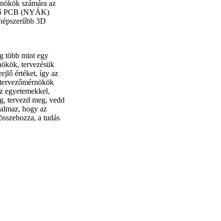
rnökök számára az
zető PCB (NYÁK)
gnépszerűbb 3D
ig több mint egy
rnökök, tervezésük
jlő értéket, így az
i tervezőmérnökök
az egyetemekkel,
eg, tervezd meg, vedd
kalmaz, hogy az
összehozza, a tudás