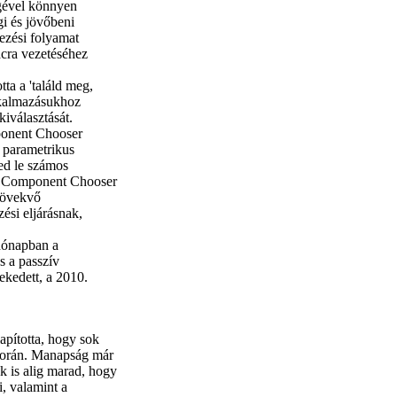
égével könnyen
gi és jövőbeni
ezési folyamat
acra vezetéséhez
ta a 'találd meg,
alkalmazásukhoz
iválasztását.
ponent Chooser
 parametrikus
ed le számos
l a Component Chooser
 növekvő
zési eljárásnak,
 hónapban a
s a passzív
ekedett, a 2010.
apította, hogy sok
 során. Manapság már
k is alig marad, hogy
, valamint a