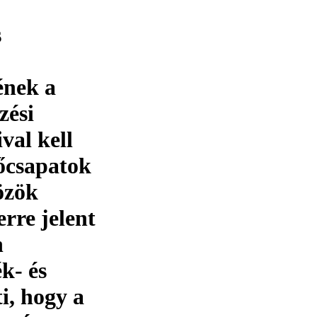
s
ének a
zési
val kell
őcsapatok
özök
erre jelent
n
k- és
ti, hogy a