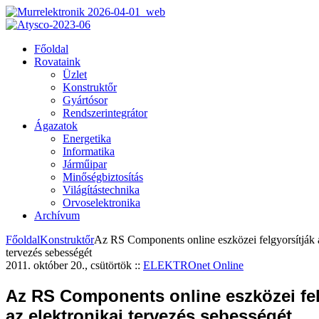
Főoldal
Rovataink
Üzlet
Konstruktőr
Gyártósor
Rendszerintegrátor
Ágazatok
Energetika
Informatika
Járműipar
Minőségbiztosítás
Világítástechnika
Orvoselektronika
Archívum
Főoldal
Konstruktőr
Az RS Components online eszközei felgyorsítják a
tervezés sebességét
2011. október 20., csütörtök
::
ELEKTROnet Online
Az RS Components online eszközei fel
az elektronikai tervezés sebességét