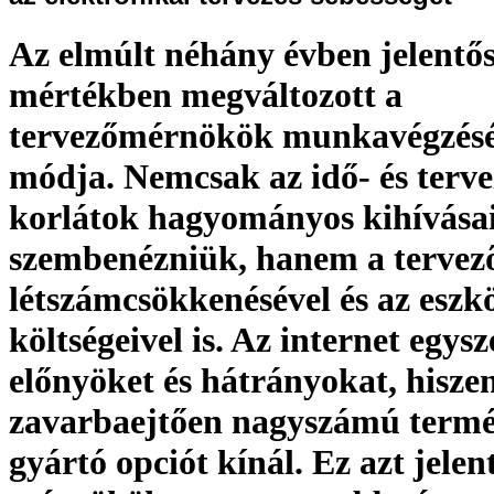
Az elmúlt néhány évben jelentő
mértékben megváltozott a
tervezőmérnökök munkavégzés
módja. Nemcsak az idő- és terve
korlátok hagyományos kihívásai
szembenézniük, hanem a tervez
létszámcsökkenésével és az eszk
költségeivel is. Az internet egysz
előnyöket és hátrányokat, hisze
zavarbaejtően nagyszámú termé
gyártó opciót kínál. Ez azt jelen