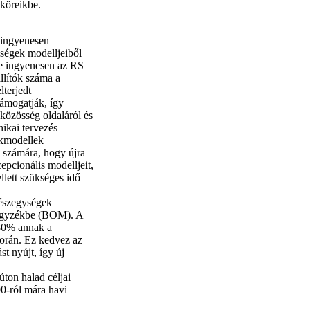
mköreikbe.
 ingyenesen
ységek modelljeiből
le ingyenesen az RS
llítók száma a
terjedt
ámogatják, így
közösség oldaláról és
nikai tervezés
ékmodellek
 számára, hogy újra
pcionális modelljeit,
ett szükséges idő
részegységek
zjegyzékbe (BOM). A
 80% annak a
során. Ez kedvez az
st nyújt, így új
ton halad céljai
0-ról mára havi