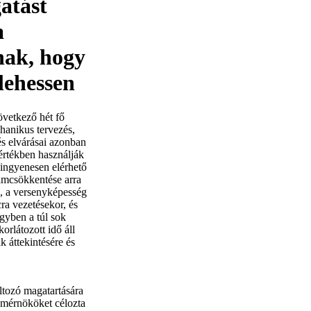
atást
a
nak, hogy
lehessen
övetkező hét fő
chanikus tervezés,
és elvárásai azonban
rtékben használják
z ingyenesen elérhető
zámcsökkentése arra
k, a versenyképesség
ra vezetésekor, és
gyben a túl sok
orlátozott idő áll
 áttekintésére és
ltozó magatartására
a mérnököket célozta