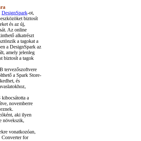
ára
a
DesignSpark
-ot,
eszközöket biztosít
ket és az új,
sát. Az online
inthető alkatrészt
ztönzik a tagokat a
tően a DesignSpark az
t, amely jelenleg
t biztosít a tagok
B tervezőszoftvere
lthető a Spark Store-
lkedhet, és
javaslatokhoz,
 kibocsátotta a
vítve, novemberre
veznek.
óként, aki ilyen
re növekszik,
ekre vonatkozóan,
 Converter for