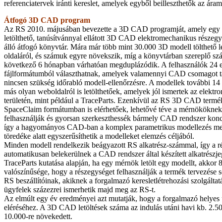
referenciatervek iránti kereslet, amelyek egyből beilleszthetők az ára
Átfogó 3D CAD program
Az RS 2010. májusában bevezette a 3D CAD programját, amely egy
letölthető, tanúsítvánnyal ellátott 3D CAD elektromechanikus részeg
álló átfogó könyvtár. Mára már több mint 30.000 3D modell tölthető 
oldaláról, és számuk egyre növekszik, míg a könyvtárban szereplő szá
következő 6 hónapban várhatóan megduplázódik. A felhasználók 24 el
fájlformátumból választhatnak, amelyek valamennyi CAD csomagot t
nincsen szükség időrabló modell-ellenőrzésre. A modellek további 14 
más olyan weboldalról is letölthetőek, amelyek jól ismertek az elektro
területén, mint például a TraceParts. Ezenkívül az RS 3D CAD term
SpaceClaim formátumban is elérhetőek, lehetővé téve a mérnököknek
felhasználják és gyorsan szerkeszthessék bármely CAD rendszer konce
így a hagyományos CAD-ban a komplex parametrikus modellezés mell
töredéke alatt egyszerűsíthetik a modelleket elemzés céljából.
Minden modell rendelkezik beágyazott RS alkatrész-számmal, így a 
automatikusan belekerülnek a CAD rendszer által készített alkatrés
TraceParts kutatása alapján, ha egy mérnök letölt egy modellt, akkor
valószínűsége, hogy a részegységet felhasználják a termék tervezése 
RS beszállítóinak, akiknek a forgalmazó keresletlétrehozási szolgáltatá
ügyfelek százezrei ismerhetik majd meg az RS-t.
Az elmúlt egy év eredményei azt mutatják, hogy a forgalmazó helyes ú
eléréséhez. A 3D CAD letöltések száma az indulás utáni havi kb. 2.50
10.000-re növekedett.