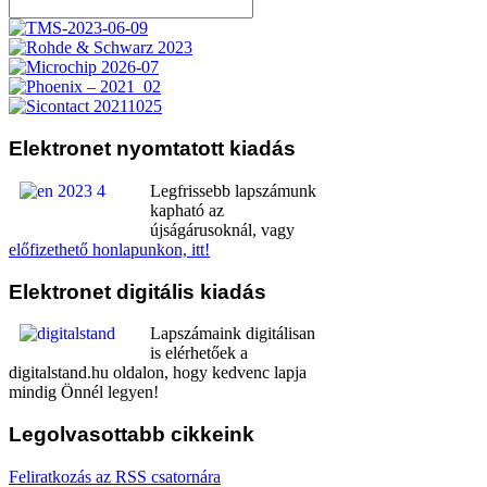
Elektronet
nyomtatott kiadás
Legfrissebb lapszámunk
kapható az
újságárusoknál, vagy
előfizethető honlapunkon, itt!
Elektronet
digitális kiadás
Lapszámaink digitálisan
is elérhetőek a
digitalstand.hu oldalon, hogy kedvenc lapja
mindig Önnél legyen!
Legolvasottabb
cikkeink
Feliratkozás az RSS csatornára