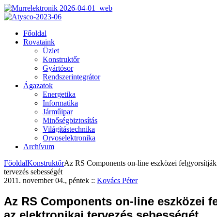
Főoldal
Rovataink
Üzlet
Konstruktőr
Gyártósor
Rendszerintegrátor
Ágazatok
Energetika
Informatika
Járműipar
Minőségbiztosítás
Világítástechnika
Orvoselektronika
Archívum
Főoldal
Konstruktőr
Az RS Components on-line eszközei felgyorsítják 
tervezés sebességét
2011. november 04., péntek
::
Kovács Péter
Az RS Components on-line eszközei fe
az elektronikai tervezés sebességét