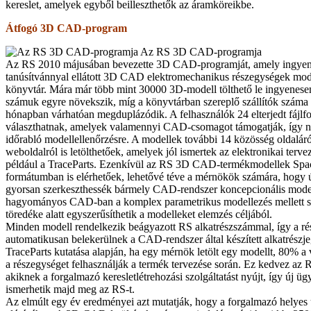
kereslet, amelyek egyből beilleszthetők az áramköreikbe.
Átfogó 3D CAD-program
Az RS 3D CAD-programja
Az RS 2010 májusában bevezette 3D CAD-programját, amely ingyenes
tanúsítvánnyal ellátott 3D CAD elektromechanikus részegységek model
könyvtár. Mára már több mint 30000 3D-modell tölthető le ingyenesen
számuk egyre növekszik, míg a könyvtárban szereplő szállítók száma
hónapban várhatóan megduplázódik. A felhasználók 24 elterjedt fájl
választhatnak, amelyek vala­mennyi CAD-csomagot támogatják, így n
időrabló modellellenőrzésre. A modellek további 14 közösség oldalár
weboldalról is letölthetőek, amelyek jól ismertek az elektronikai tervez
például a TraceParts. Ezenkívül az RS 3D CAD-termékmodellek Sp
formátumban is elérhetőek, lehetővé téve a mérnökök számára, hogy ú
gyorsan szerkeszthessék bármely CAD-rendszer koncepcionális modell
hagyományos CAD-ban a komplex parametrikus modellezés mellett s
töredéke alatt egyszerűsíthetik a modelleket elemzés céljából.
Minden modell rendelkezik beágyazott RS alkatrészszámmal, így a r
automatikusan belekerülnek a CAD-rendszer által készített alkatrés
TraceParts kutatása alapján, ha egy mérnök letölt egy modellt, 80% a
a részegységet felhasználják a termék tervezése során. Ez kedvez az R
akiknek a forgalmazó keresletlétrehozási szolgáltatást nyújt, így új üg
ismerhetik majd meg az RS-t.
Az elmúlt egy év eredményei azt mutatják, hogy a forgalmazó helyes ú