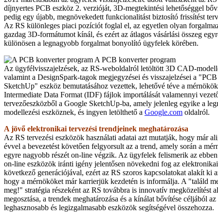
díjnyertes PCB eszköz 2. verzióját, 3D-megtekintési lehetőséggel bő
pedig egy újabb, megnövekedett funkcionalitást biztosító frissítést ter
Az RS különleges piaci pozíciót foglal el, az egyetlen olyan forgalmaz
gazdag 3D-formátumot kínál, és ezért az átlagos vásárlási összeg egy
különösen a legnagyobb forgalmat bonyolító ügyfelek körében.
A PCB konverter program
Az ügyfélvisszajelzések, az RS-weboldalról letöltött 3D CAD-model
valamint a DesignSpark-tagok megjegyzései és visszajelzései a "PCB
SketchUp" eszköz bemutatásához vezettek, lehetővé téve a mérnökök
Intermediate Data Format (IDF) fájlok importálását valamennyi veze
tervezőeszközből a Google SketchUp-ba, amely jelenleg egyike a le
modellezési eszköznek, és ingyen letölthető a
Google.com
oldalról.
A jövő elektronikai tervezési trendjeinek meghatározása
Az RS tervezési eszközök használati adatai azt mutatják, hogy már al
évvel a bevezetést követően felgyorsult az a trend, amely során a mé
egyre nagyobb részét on-line végzik. Az ügyfelek felismerik az ebben r
on-line eszközök iránti igény jelentősen növekedni fog az elektronik
következő generációjával, ezért az RS szoros kapcsolatokat alakít ki 
hogy a mérnököket már karrierjük kezdetén is informálja. A "találd m
meg!" stratégia részeként az RS továbbra is innovatív megközelítést 
megosztása, a trendek meghatározása és a kínálat bővítése céljából az
leghasznosabb és legizgalmasabb eszközök segítségével összehozza.