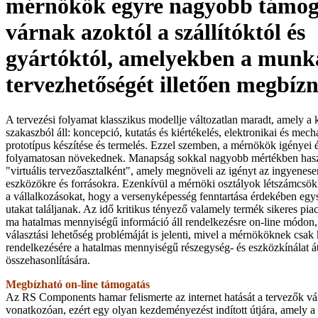
mérnökök egyre nagyobb támog
várnak azoktól a szállítóktól és
gyártóktól, amelyekben a munk
tervezhetőségét illetően megbíz
A tervezési folyamat klasszikus modellje változatlan maradt, amely a 
szakaszból áll: koncepció, kutatás és kiértékelés, elektronikai és mech
prototípus készítése és termelés. Ezzel szemben, a mérnökök igényei é
folyamatosan növekednek. Manapság sokkal nagyobb mértékben haszn
"virtuális tervezőasztalként", amely megnöveli az igényt az ingyenese
eszközökre és forrásokra. Ezenkívül a mérnöki osztályok létszámcsökk
a vállalkozásokat, hogy a versenyképesség fenntartása érdekében egy
utakat találjanak. Az idő kritikus tényező valamely termék sikeres piac
ma hatalmas mennyiségű információ áll rendelkezésre on-line módon, 
választási lehetőség problémáját is jelenti, mivel a mérnököknek csak k
rendelkezésére a hatalmas mennyiségű részegység- és eszközkínálat át
összehasonlítására.
Megbízható on-line támogatás
Az RS Components hamar felismerte az internet hatását a tervezők vá
vonatkozóan, ezért egy olyan kezdeményezést indított útjára, amely 