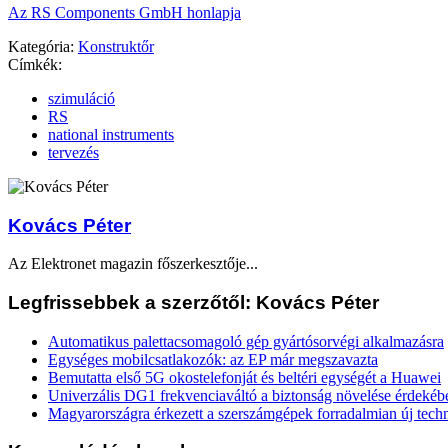
Az RS Components GmbH honlapja
Kategória:
Konstruktőr
Címkék:
szimuláció
RS
national instruments
tervezés
Kovács Péter
Az Elektronet magazin főszerkesztője...
Legfrissebbek a szerzőtől: Kovács Péter
Automatikus palettacsomagoló gép gyártósorvégi alkalmazásra
Egységes mobilcsatlakozók: az EP már megszavazta
Bemutatta első 5G okostelefonját és beltéri egységét a Huawei
Univerzális DG1 frekvenciaváltó a biztonság növelése érdekéb
Magyarországra érkezett a szerszámgépek forradalmian új tech