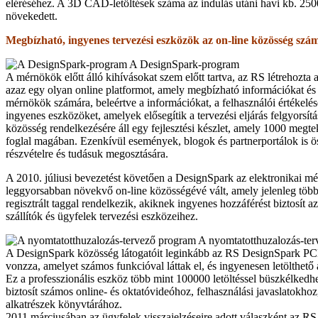
eléréséhez. A 3D CAD-letöltések száma az indulás utáni havi kb. 250
növekedett.
Megbízható, ingyenes tervezési eszközök az on-line közösség szá
A DesignSpark-program
A mérnökök előtt álló kihívásokat szem előtt tartva, az RS létrehozta 
azaz egy olyan online platformot, amely megbízható információkat és 
mérnökök számára, beleértve a információkat, a felhasználói értékelése
ingyenes eszközöket, amelyek elősegítik a tervezési eljárás felgyorsítá
közösség rendelkezésére áll egy fejlesztési készlet, amely 1000 megtek
foglal magában. Ezenkívül események, blogok és partnerportálok is ös
részvételre és tudásuk megosztására.
A 2010. júliusi bevezetést követően a DesignSpark az elektronikai m
leggyorsabban növekvő on-line közösségévé vált, amely jelenleg töb
regisztrált taggal rendelkezik, akiknek ingyenes hozzáférést biztosít a
szállítók és ügyfelek tervezési eszközeihez.
A nyomtatotthuzalozás-te
A DesignSpark közösség látogatóit leginkább az RS DesignSpark PC
vonzza, amelyet számos funkcióval láttak el, és ingyenesen letölthető
Ez a professzionális eszköz több mint 100000 letöltéssel büszkélkedhe
biztosít számos online- és oktatóvideóhoz, felhasználási javaslatokhoz
alkatrészek könyv­tárához.
2011 márciusában az ügyfelek visszajelzéseire adott válaszként az RS 