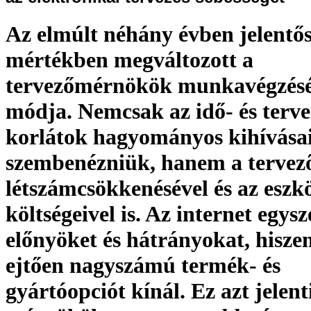
Az elmúlt néhány évben jelentő
mértékben megváltozott a
tervezőmérnökök munkavégzés
módja. Nemcsak az idő- és terve
korlátok hagyományos kihívásai
szembenézniük, hanem a tervez
létszámcsökkenésével és az eszk
költségeivel is. Az internet egysz
előnyöket és hátrányokat, hisze
ejtően nagyszámú termék- és
gyártóopciót kínál. Ez azt jelent