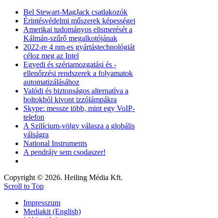
Bel Stewart-MagJack csatlakozók
Érintésvédelmi műszerek képességei
Amerikai tudományos elismerését a
Kálmán-szűrő megalkotójának
2022-re 4 nm-es gyártástechnológiát
céloz meg az Intel
Egyedi és szériamozgatási és -
ellenőrzési rendszerek a folyamatok
automatizálásához
Valódi és biztonságos alternatíva a
boltokból kivont izzólámpákra
Skype: messze több, mint egy VoIP-
telefon
A Szilícium-völgy válasza a globális
válságra
National Instruments
A pendrájv sem csodaszer!
Copyright © 2026. Heiling Média Kft.
Scroll to Top
Impresszum
Mediakit (English)