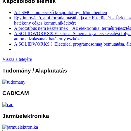
Kapcsolódó elemek
A TSMC chiptervező központot nyit Münchenben
Egy innováció, ami forradalmasíthatja a HR területét – Üzleti s
hatékony céges kommunikációért
A prototípus nem késztermék – Az elektronikai termékfejlesztés
A SOLIDWORKS® Electrical Schematic, a tervkészítési foly
automatizálásának hatékony eszköze
A SOLIDWORKS® Electrical programcsomag bemutatása, által
Vissza a tetejére
Tudomány
/ Alapkutatás
CAD/CAM
Járműelektronika