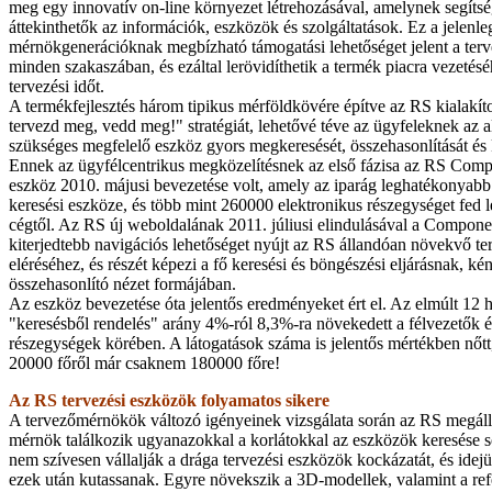
meg egy innovatív on-line környezet létrehozásával, amelynek segít
áttekinthetők az információk, eszközök és szolgáltatások. Ez a jelenle
mérnökgenerációknak megbízható támogatási lehetőséget jelent a terv
minden szakaszában, és ezáltal lerövidíthetik a termék piacra vezetés
tervezési időt.
A termékfejlesztés három tipikus mérföldkövére építve az RS kialakíto
tervezd meg, vedd meg!" stratégiát, lehetővé téve az ügyfeleknek az
szükséges megfelelő eszköz gyors megkeresését, összehasonlítását és k
Ennek az ügyfélcentrikus megközelítésnek az első fázisa az RS Com
eszköz 2010. májusi bevezetése volt, amely az iparág leghatékonyabb
keresési eszköze, és több mint 260000 elektronikus részegységet fed l
cégtől. Az RS új weboldalának 2011. júliusi elindulásával a Compo
kiterjedtebb navigációs lehetőséget nyújt az RS állandóan növekvő t
eléréséhez, és részét képezi a fő keresési és böngészési eljárásnak, k
összehasonlító nézet formájában.
Az eszköz bevezetése óta jelentős eredményeket ért el. Az elmúlt 12
"keresésből rendelés" arány 4%-ról 8,3%-ra növekedett a félvezetők é
részegységek körében. A látogatások száma is jelentős mértékben nőtt,
20000 főről már csaknem 180000 főre!
Az RS tervezési eszközök folyamatos sikere
A tervezőmérnökök változó igényeinek vizsgálata során az RS megáll
mérnök találkozik ugyanazokkal a korlátokkal az eszközök keresése
nem szívesen vállalják a drága tervezési eszközök kockázatát, és idejü
ezek után kutassanak. Egyre növekszik a 3D-modellek, valamint a refe