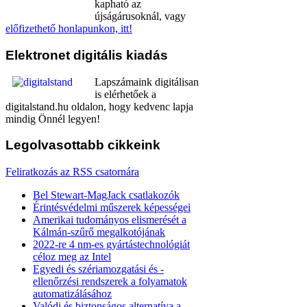
kapható az
újságárusoknál, vagy
előfizethető honlapunkon, itt!
Elektronet
digitális kiadás
Lapszámaink digitálisan
is elérhetőek a
digitalstand.hu oldalon, hogy kedvenc lapja
mindig Önnél legyen!
Legolvasottabb
cikkeink
Feliratkozás az RSS csatornára
Bel Stewart-MagJack csatlakozók
Érintésvédelmi műszerek képességei
Amerikai tudományos elismerését a
Kálmán-szűrő megalkotójának
2022-re 4 nm-es gyártástechnológiát
céloz meg az Intel
Egyedi és szériamozgatási és -
ellenőrzési rendszerek a folyamatok
automatizálásához
Valódi és biztonságos alternatíva a