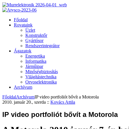
Főoldal
Rovataink
Üzlet
Konstruktőr
Gyártósor
Rendszerintegrátor
Ágazatok
Energetika
Informatika
Járműipar
Minőségbiztosítás
Világítástechnika
Orvoselektronika
Archívum
Főoldal
Archívum
IP video portfoliót bővít a Motorola
2010. január 20., szerda
::
Kovács Attila
IP video portfoliót bővít a Motorola