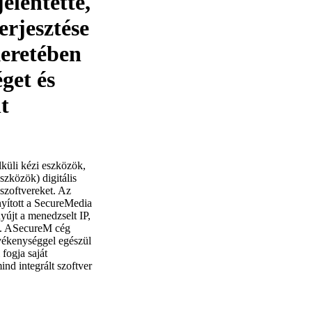
elentette,
erjesztése
keretében
get és
t
küli kézi eszközök,
szközök) digitális
 szoftvereket. Az
nyított a SecureMedia
újt a menedzselt IP,
ot. ASecureM cég
evékenységgel egészül
 fogja saját
ind integrált szoftver