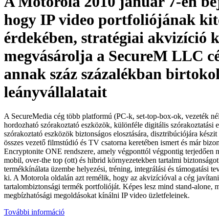
A Motorola 2010 január 7-én bej
hogy IP video portfoliójának kit
érdekében, stratégiai akvizíció 
megvásárolja a SecureM LLC cé
annak száz százalékban birtokol
leányvállalatait
A SecureMedia cég több platformú (PC-k, set-top-box-ok, vezeték nél
hordozható szórakoztató eszközök, különféle digitális szórakoztatási e
szórakoztató eszközök biztonságos elosztására, disztribúciójára készit
összes vezető filmstúdió és TV csatorna keretében ismert és már bizo
Encryptonite ONE rendszere, amely végponttól végpontig terjedően ny
mobil, over-the top (ott) és hibrid környezetekben tartalmi biztonság
termékkínálata üzembe helyezési, tréning, integrálási és támogatási t
ki. A Motorola oldalán azt remélik, hogy az akvizícióval a cég javítani
tartalombiztonsági termék portfolióját. Képes lesz mind stand-alone, m
megbízhatósági megoldásokat kínálni IP video üzletfeleinek.
További információ