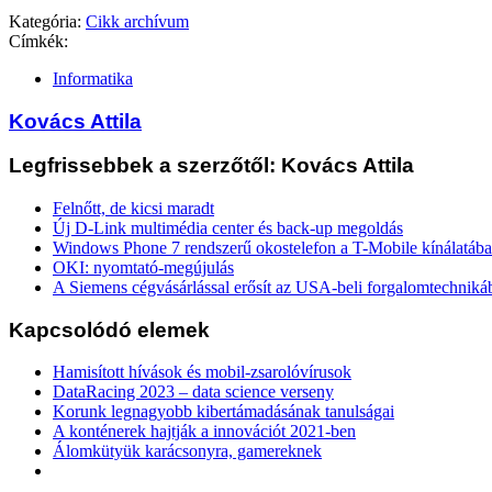
Kategória:
Cikk archívum
Címkék:
Informatika
Kovács Attila
Legfrissebbek a szerzőtől: Kovács Attila
Felnőtt, de kicsi maradt
Új D-Link multimédia center és back-up megoldás
Windows Phone 7 rendszerű okostelefon a T-Mobile kínálatáb
OKI: nyomtató-megújulás
A Siemens cégvásárlással erősít az USA-beli forgalomtechniká
Kapcsolódó elemek
Hamisított hívások és mobil-zsarolóvírusok
DataRacing 2023 – data science verseny
Korunk legnagyobb kibertámadásának tanulságai
A konténerek hajtják a innovációt 2021-ben
Álomkütyük karácsonyra, gamereknek