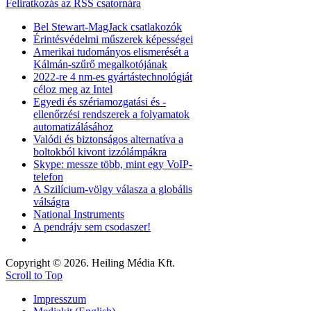
Feliratkozás az RSS csatornára
Bel Stewart-MagJack csatlakozók
Érintésvédelmi műszerek képességei
Amerikai tudományos elismerését a
Kálmán-szűrő megalkotójának
2022-re 4 nm-es gyártástechnológiát
céloz meg az Intel
Egyedi és szériamozgatási és -
ellenőrzési rendszerek a folyamatok
automatizálásához
Valódi és biztonságos alternatíva a
boltokból kivont izzólámpákra
Skype: messze több, mint egy VoIP-
telefon
A Szilícium-völgy válasza a globális
válságra
National Instruments
A pendrájv sem csodaszer!
Copyright © 2026. Heiling Média Kft.
Scroll to Top
Impresszum