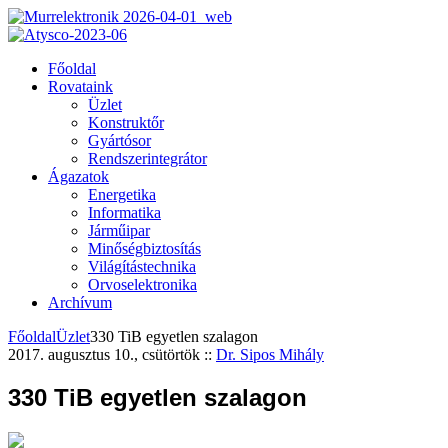
Főoldal
Rovataink
Üzlet
Konstruktőr
Gyártósor
Rendszerintegrátor
Ágazatok
Energetika
Informatika
Járműipar
Minőségbiztosítás
Világítástechnika
Orvoselektronika
Archívum
Főoldal
Üzlet
330 TiB egyetlen szalagon
2017. augusztus 10., csütörtök
::
Dr. Sipos Mihály
330 TiB egyetlen szalagon