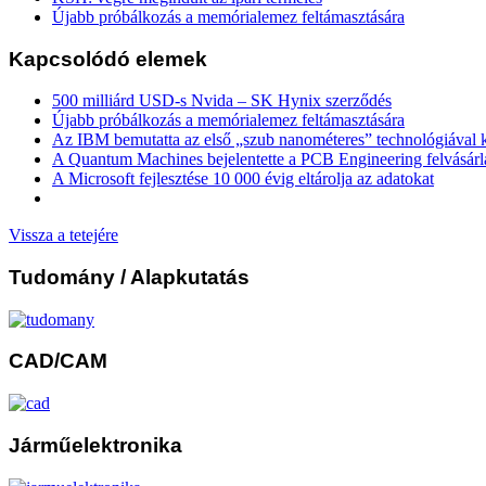
Újabb próbálkozás a memórialemez feltámasztására
Kapcsolódó elemek
500 milliárd USD-s Nvida – SK Hynix szerződés
Újabb próbálkozás a memórialemez feltámasztására
Az IBM bemutatta az első „szub nanométeres” technológiával k
A Quantum Machines bejelentette a PCB Engineering felvásárl
A Microsoft fejlesztése 10 000 évig eltárolja az adatokat
Vissza a tetejére
Tudomány
/ Alapkutatás
CAD/CAM
Járműelektronika