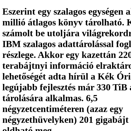
Eszerint egy szalagos egységen 
millió átlagos könyv tárolható. 
számolt be utoljára világrekordr
IBM szalagos adattárolással fog
részlege. Akkor egy kazettán 22
terabájtnyi információ elraktá
lehetőségét adta hírül a Kék Óri
legújabb fejlesztés már 330 TiB
tárolására alkalmas. 6,5
négyzetcentiméteren (azaz egy
négyzethüvelyken) 201 gigabájt 
oldható meg