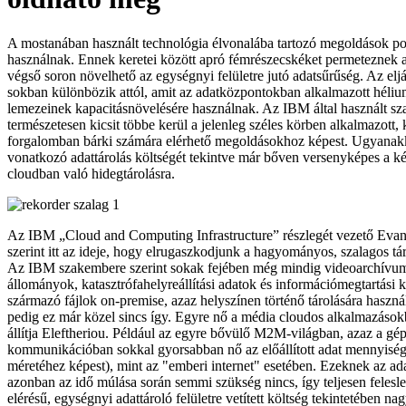
A mostanában használt technológia élvonalába tartozó megoldások porl
használnak. Ennek keretei között apró fémrészecskéket permeteznek a
végső soron növelhető az egységnyi felületre jutó adatsűrűség. Az el
sokban különbözik attól, amit az adatközpontokban alkalmazott héliu
lemezeinek kapacitásnövelésére használnak. Az IBM által használt szal
természetesen kicsit többe kerül a jelenleg széles körben alkalmazott,
forgalomban bárki számára elérhető megoldásokhoz képest. Ugyanakko
vonatkozó adattárolás költségét tekintve már bőven versenyképes a k
cloudban való hidegtárolásra.
Az IBM „Cloud and Computing Infrastructure” részlegét vezető Evan
szerint itt az ideje, hogy elrugaszkodjunk a hagyományos, szalagos táro
Az IBM szakembere szerint sokak fejében még mindig videoarchívu
állományok, katasztrófahelyreállítási adatok és információmegtartási k
származó fájlok on-premise, azaz helyszínen történő tárolására haszná
pedig ez már közel sincs így. Egyre nő a média cloudos alkalmazásokb
állítja Eleftheriou. Például az egyre bővülő M2M-világban, azaz a gép
kommunikációban sokkal gyorsabban nő az előállított adat mennyiség
méretéhez képest), mint az "emberi internet" esetében. Ezeknek az a
azonban az idő múlása során semmi szükség nincs, így teljesen felesl
elérésű, egységnyi adattároló felületre vetített költség tekintetében na