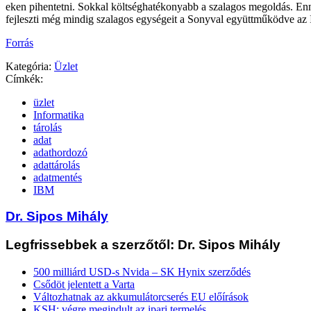
eken pihentetni. Sokkal költséghatékonyabb a szalagos megoldás. En
fejleszti még mindig szalagos egységeit a Sonyval együttműködve az
Forrás
Kategória:
Üzlet
Címkék:
üzlet
Informatika
tárolás
adat
adathordozó
adattárolás
adatmentés
IBM
Dr. Sipos Mihály
Legfrissebbek a szerzőtől: Dr. Sipos Mihály
500 milliárd USD-s Nvida – SK Hynix szerződés
Csődöt jelentett a Varta
Változhatnak az akkumulátorcserés EU előírások
KSH: végre megindult az ipari termelés