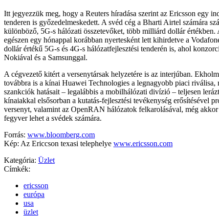
Itt jegyezzük meg, hogy a Reuters híradása szerint az Ericsson egy in
tenderen is győzedelmeskedett. A svéd cég a Bharti Airtel számára szá
különböző, 5G-s hálózati összetevőket, több milliárd dollár értékben. 
egészen egy hónappal korábban nyertesként lett kihirdetve a Vodafone
dollár értékű 5G-s és 4G-s hálózatfejlesztési tenderén is, ahol konzor
Nokiával és a Samsunggal.
A cégvezető kitért a versenytársak helyzetére is az interjúban. Ekholm 
továbbra is a kínai Huawei Technologies a legnagyobb piaci riválisa,
szankciók hatásait – legalábbis a mobilhálózati divízió – teljesen lerá
kínaiakkal elsősorban a kutatás-fejlesztési tevékenység erősítésével pr
versenyt, valamint az OpenRAN hálózatok felkarolásával, még akkor i
fegyver lehet a svédek számára.
Forrás:
www.bloomberg.com
Kép: Az Ericcson texasi telephelye
www.ericsson.com
Kategória:
Üzlet
Címkék:
ericsson
európa
usa
üzlet