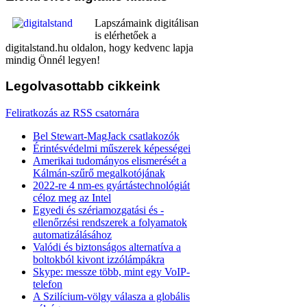
Lapszámaink digitálisan
is elérhetőek a
digitalstand.hu oldalon, hogy kedvenc lapja
mindig Önnél legyen!
Legolvasottabb
cikkeink
Feliratkozás az RSS csatornára
Bel Stewart-MagJack csatlakozók
Érintésvédelmi műszerek képességei
Amerikai tudományos elismerését a
Kálmán-szűrő megalkotójának
2022-re 4 nm-es gyártástechnológiát
céloz meg az Intel
Egyedi és szériamozgatási és -
ellenőrzési rendszerek a folyamatok
automatizálásához
Valódi és biztonságos alternatíva a
boltokból kivont izzólámpákra
Skype: messze több, mint egy VoIP-
telefon
A Szilícium-völgy válasza a globális