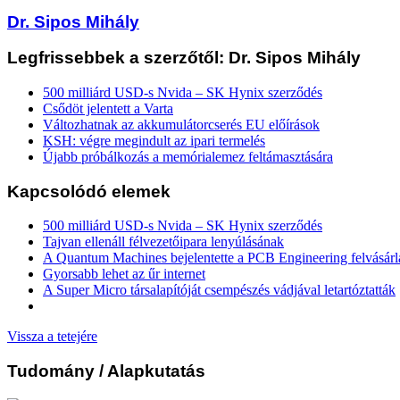
Dr. Sipos Mihály
Legfrissebbek a szerzőtől: Dr. Sipos Mihály
500 milliárd USD-s Nvida – SK Hynix szerződés
Csődöt jelentett a Varta
Változhatnak az akkumulátorcserés EU előírások
KSH: végre megindult az ipari termelés
Újabb próbálkozás a memórialemez feltámasztására
Kapcsolódó elemek
500 milliárd USD-s Nvida – SK Hynix szerződés
Tajvan ellenáll félvezetőipara lenyúlásának
A Quantum Machines bejelentette a PCB Engineering felvásárl
Gyorsabb lehet az űr internet
A Super Micro társalapítóját csempészés vádjával letartóztatták
Vissza a tetejére
Tudomány
/ Alapkutatás