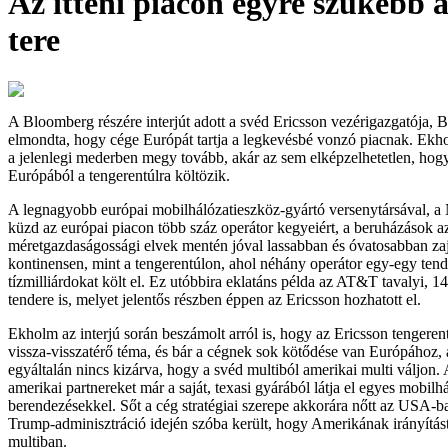
Az itteni piacon egyre szűkebb a
tere
A Bloomberg részére interjút adott a svéd Ericsson vezérigazgatója,
elmondta, hogy cége Európát tartja a legkevésbé vonzó piacnak. Ekh
a jelenlegi mederben megy tovább, akár az sem elképzelhetetlen, hog
Európából a tengerentúlra költözik.
A legnagyobb európai mobilhálózatieszköz-gyártó versenytársával, a
küzd az európai piacon több száz operátor kegyeiért, a beruházások 
méretgazdaságossági elvek mentén jóval lassabban és óvatosabban za
kontinensen, mint a tengerentúlon, ahol néhány operátor egy-egy tend
tízmilliárdokat költ el. Ez utóbbira eklatáns példa az AT&T tavalyi, 14
tendere is, melyet jelentős részben éppen az Ericsson hozhatott el.
Ekholm az interjú során beszámolt arról is, hogy az Ericsson tengeren
vissza-visszatérő téma, és bár a cégnek sok kötődése van Európához, 
egyáltalán nincs kizárva, hogy a svéd multiból amerikai multi váljon.
amerikai partnereket már a saját, texasi gyárából látja el egyes mobilhá
berendezésekkel. Sőt a cég stratégiai szerepe akkorára nőtt az USA-b
Trump-adminisztráció idején szóba került, hogy Amerikának irányítást
multiban.