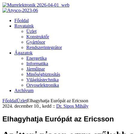
Főoldal
Rovataink
Üzlet
Konstruktőr
Gyártósor
Rendszerintegrátor
Ágazatok
Energetika
Informatika
Járműipar
Minőségbiztosítás
Világítástechnika
Orvoselektronika
Archívum
Főoldal
Üzlet
Elhagyhatja Európát az Ericsson
2024. december 10., kedd
::
Dr. Sipos Mihály
Elhagyhatja Európát az Ericsson