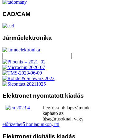
CAD/CAM
Járműelektronika
Elektronet
nyomtatott kiadás
Legfrissebb lapszámunk
kapható az
újságárusoknál, vagy
előfizethető honlapunkon, itt!
Elektronet
digitális kiadás