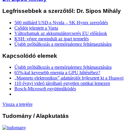
Legfrissebbek a szerzőtől: Dr. Sipos Mihály
500 milliárd USD-s Nvida – SK Hynix szerződés
Csődöt jelentett a Varta
Változhatnak az akkumulátorcserés EU előírások
KSH: végre megindult az ipari termelés
Újabb próbálkozás a memórialemez feltámasztására
Kapcsolódó elemek
Újabb próbálkozás a memórialemez feltámasztására
65%-kal kevesebb energia a GPU hűtéséhez?
„Magneto elektronikus” adattárolót fejlesztett ki a Huawei
110 évnyi videó tárolható egyetlen optikai lemezen
Bosch-Microsoft együttműködés
Vissza a tetejére
Tudomány
/ Alapkutatás