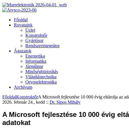
Főoldal
Rovataink
Üzlet
Konstruktőr
Gyártósor
Rendszerintegrátor
Ágazatok
Energetika
Informatika
Járműipar
Minőségbiztosítás
Világítástechnika
Orvoselektronika
Archívum
Főoldal
Konstruktőr
A Microsoft fejlesztése 10 000 évig eltárolja az ad
2026. február 24., kedd
::
Dr. Sipos Mihály
A Microsoft fejlesztése 10 000 évig eltá
adatokat