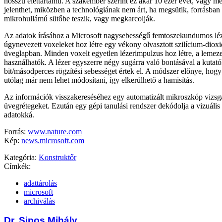
hosszú élettartamú. A szakember szerint ez akár 10 ezer évet, vagy m
jelenthet, miközben a technológiának nem árt, ha megsütik, forrásban 
mikrohullámú sütőbe teszik, vagy megkarcolják.
Az adatok írásához a Microsoft nagysebességű femtoszekundumos léz
úgynevezett voxeleket hoz létre egy vékony olvasztott szilícium-dioxi
üveglapban. Minden voxelt egyetlen lézerimpulzus hoz létre, a lemeze
használhatók. A lézer egyszerre négy sugárra való bontásával a kutató
bit/másodperces rögzítési sebességet értek el. A módszer előnye, hogy 
utólag már nem lehet módosítani, így elkerülhető a hamisítás.
Az információk visszakereséséhez egy automatizált mikroszkóp vizsgá
üvegrétegeket. Ezután egy gépi tanulási rendszer dekódolja a vizuális 
adatokká.
Forrás:
www.nature.com
Kép:
news.microsoft.com
Kategória:
Konstruktőr
Címkék:
adattárolás
microsoft
archiválás
Dr. Sipos Mihály