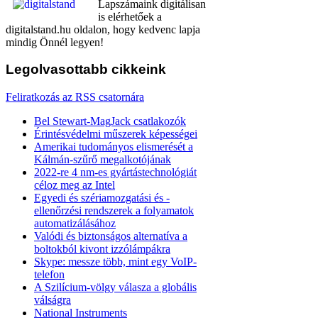
Lapszámaink digitálisan
is elérhetőek a
digitalstand.hu oldalon, hogy kedvenc lapja
mindig Önnél legyen!
Legolvasottabb
cikkeink
Feliratkozás az RSS csatornára
Bel Stewart-MagJack csatlakozók
Érintésvédelmi műszerek képességei
Amerikai tudományos elismerését a
Kálmán-szűrő megalkotójának
2022-re 4 nm-es gyártástechnológiát
céloz meg az Intel
Egyedi és szériamozgatási és -
ellenőrzési rendszerek a folyamatok
automatizálásához
Valódi és biztonságos alternatíva a
boltokból kivont izzólámpákra
Skype: messze több, mint egy VoIP-
telefon
A Szilícium-völgy válasza a globális
válságra
National Instruments