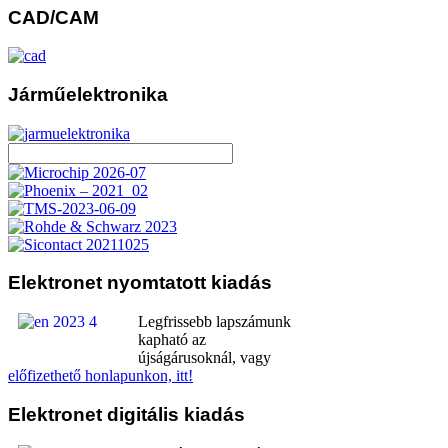
CAD/CAM
Járműelektronika
Elektronet
nyomtatott kiadás
Legfrissebb lapszámunk
kapható az
újságárusoknál, vagy
előfizethető honlapunkon, itt!
Elektronet
digitális kiadás