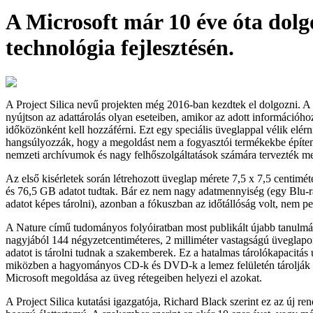
A Microsoft már 10 éve óta dolg
technológia fejlesztésén.
A Project Silica nevű projekten még 2016-ban kezdtek el dolgozni. A
nyújtson az adattárolás olyan eseteiben, amikor az adott információh
időközönként kell hozzáférni. Ezt egy speciális üveglappal vélik elérn
hangsúlyozzák, hogy a megoldást nem a fogyasztói termékekbe építen
nemzeti archívumok és nagy felhőszolgáltatások számára tervezték m
Az első kisérletek során létrehozott üveglap mérete 7,5 x 7,5 centiméte
és 76,5 GB adatot tudtak. Bár ez nem nagy adatmennyiség (egy Blu
adatot képes tárolni), azonban a fókuszban az időtállóság volt, nem pe
A Nature című tudományos folyóiratban most publikált újabb tanulmá
nagyjából 144 négyzetcentiméteres, 2 milliméter vastagságú üveglapon
adatot is tárolni tudnak a szakemberek. Ez a hatalmas tárolókapacitás 
miközben a hagyományos CD-k és DVD-k a lemez felületén tárolják a
Microsoft megoldása az üveg rétegeiben helyezi el azokat.
A Project Silica kutatási igazgatója, Richard Black szerint ez az új re