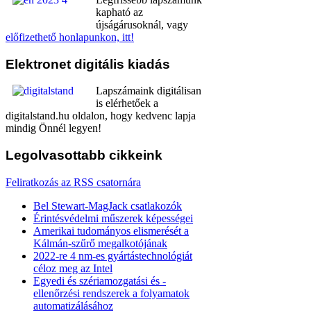
kapható az
újságárusoknál, vagy
előfizethető honlapunkon, itt!
Elektronet
digitális kiadás
Lapszámaink digitálisan
is elérhetőek a
digitalstand.hu oldalon, hogy kedvenc lapja
mindig Önnél legyen!
Legolvasottabb
cikkeink
Feliratkozás az RSS csatornára
Bel Stewart-MagJack csatlakozók
Érintésvédelmi műszerek képességei
Amerikai tudományos elismerését a
Kálmán-szűrő megalkotójának
2022-re 4 nm-es gyártástechnológiát
céloz meg az Intel
Egyedi és szériamozgatási és -
ellenőrzési rendszerek a folyamatok
automatizálásához