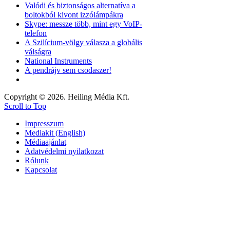
Valódi és biztonságos alternatíva a
boltokból kivont izzólámpákra
Skype: messze több, mint egy VoIP-
telefon
A Szilícium-völgy válasza a globális
válságra
National Instruments
A pendrájv sem csodaszer!
Copyright © 2026. Heiling Média Kft.
Scroll to Top
Impresszum
Mediakit (English)
Médiaajánlat
Adatvédelmi nyilatkozat
Rólunk
Kapcsolat