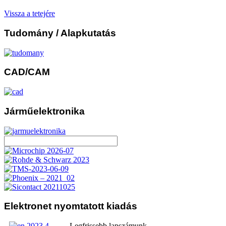
Vissza a tetejére
Tudomány
/ Alapkutatás
CAD/CAM
Járműelektronika
Elektronet
nyomtatott kiadás
Legfrissebb lapszámunk