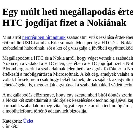
Egy múlt heti megállapodás ért
HTC jogdíjat fizet a Nokiának
Mint arról
nemrégiben hírt adtunk
szabadalmi viták lezárása érdekéb
650 millió USD-t adni az Ericssonnak. Most pedig a HTC és a Nokia 
szabadalmi háborúnak, sőt a két cég vizsgálja a jövőbeli együttműködé
Megállapodott a HTC és a Nokia arról, hogy véget vetnek a szabadal
Nokia ejti a vádakat a HTC ellen, cserében a HTC jogdíjat fizet a No
Bloomberg szerint a szabadalmak jelenthetik az egyik fő fókuszt a N
értékesíti a mobilgyártást a Microsoftnak. A két cég, amelyek valaha m
voltak híresek, nem csak hogy békét kötnek, de vizsgálják az együtt
lehetőségeket is, megosztják egymással a szabadalmakkal védett techn
A megállapodás előzménye, hogy egy szeptemberi bírói döntés szerin
a Nokia két szabadalmát a rádiójelek kezelésének technológiájával k
harmadik szabadalom még vita tárgyát képezte arról a technológiáról,
a mobiltelefonra történő adatátvitelt biztosítja.
Kategória:
Üzlet
Címkék: