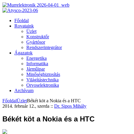
Főoldal
Rovataink
Üzlet
Konstruktőr
Gyártósor
Rendszerintegrátor
Ágazatok
Energetika
Informatika
Járműipar
Minőségbiztosítás
Világítástechnika
Orvoselektronika
Archívum
Főoldal
Üzlet
Békét köt a Nokia és a HTC
2014. február 12., szerda
::
Dr. Sipos Mihály
Békét köt a Nokia és a HTC