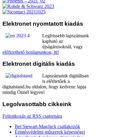
Elektronet
nyomtatott kiadás
Legfrissebb lapszámunk
kapható az
újságárusoknál, vagy
előfizethető honlapunkon, itt!
Elektronet
digitális kiadás
Lapszámaink digitálisan
is elérhetőek a
digitalstand.hu oldalon, hogy kedvenc lapja
mindig Önnél legyen!
Legolvasottabb
cikkeink
Feliratkozás az RSS csatornára
Bel Stewart-MagJack csatlakozók
Érintésvédelmi műszerek képességei