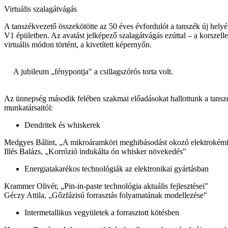
Virtuális szalagátvágás
A tanszékvezető összekötötte az 50 éves évfordulót a tanszék új helyé
V1 épületben. Az avatást jelképező szalagátvágás ezúttal – a korszel
virtuális módon történt, a kivetített képernyőn.
A jubileum „fénypontja" a csillagszórós torta volt.
Az ünnepség második felében szakmai előadásokat hallottunk a tanszé
munkatársaitól:
Dendritek és whiskerek
Medgyes Bálint, „A mikroáramköri meghibásodást okozó elektrokémi
Illés Balázs, „Korrózió indukálta ón whisker növekedés"
Energiatakarékos technológiák az elektronikai gyártásban
Krammer Olivér, „Pin-in-paste technológia aktuális fejlesztései"
Géczy Attila, „Gőzfázisú forrasztás folyamatának modellezése"
Intermetallikus vegyületek a forrasztott kötésben