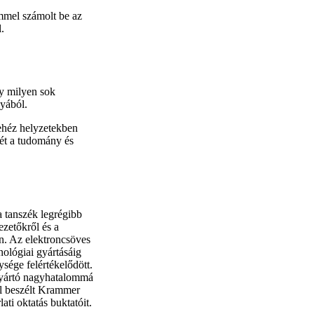
mmel számolt be az
.
gy milyen sok
yából.
nehéz helyzetekben
pét a tudomány és
a tanszék legrégibb
ezetőkről és a
an. Az elektroncsöves
nológiai gyártásáig
sége felértékelődött.
 gyártó nagyhatalommá
ől beszélt Krammer
ti oktatás buktatóit.