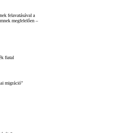
nek felavatásával a
lemnek megfelelően –
k fiatal
ai migráció"