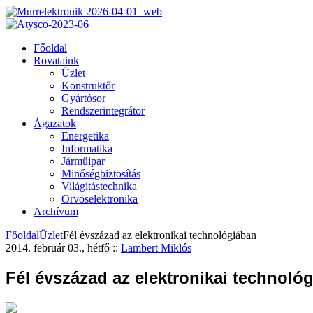
Főoldal
Rovataink
Üzlet
Konstruktőr
Gyártósor
Rendszerintegrátor
Ágazatok
Energetika
Informatika
Járműipar
Minőségbiztosítás
Világítástechnika
Orvoselektronika
Archívum
Főoldal
Üzlet
Fél évszázad az elektronikai technológiában
2014. február 03., hétfő
::
Lambert Miklós
Fél évszázad az elektronikai technoló