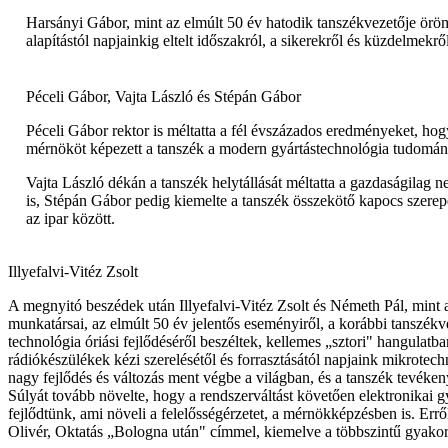
Harsányi Gábor, mint az elmúlt 50 év hatodik tanszékvezetője örö
alapítástól napjainkig eltelt időszakról, a sikerekről és küzdelmekről
Péceli Gábor, Vajta László és Stépán Gábor
Péceli Gábor rektor is méltatta a fél évszázados eredményeket, ho
mérnököt képezett a tanszék a modern gyártástechnológia tudomán
Vajta László dékán a tanszék helytállását méltatta a gazdaságilag 
is, Stépán Gábor pedig kiemelte a tanszék összekötő kapocs szere
az ipar között.
Illyefalvi-Vitéz Zsolt
A megnyitó beszédek után Illyefalvi-Vitéz Zsolt és Németh Pál, mint 
munkatársai, az elmúlt 50 év jelentős eseményiről, a korábbi tanszékv
technológia óriási fejlődéséről beszéltek, kellemes „sztori" hangulatb
rádiókészülékek kézi szerelésétől és forrasztásától napjaink mikrotech
nagy fejlődés és változás ment végbe a világban, és a tanszék tevékeny
Súlyát tovább növelte, hogy a rendszerváltást követően elektronikai
fejlődtünk, ami növeli a felelősségérzetet, a mérnökképzésben is. Err
Olivér, Oktatás „Bologna után" címmel, kiemelve a többszintű gyakorla