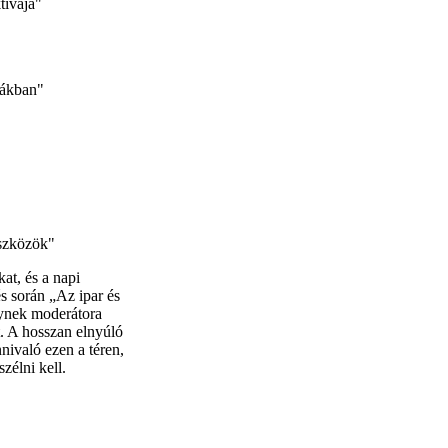
tívája"
iákban"
eszközök"
at, és a napi
és során „Az ipar és
ynek moderátora
. A hosszan elnyúló
nivaló ezen a téren,
zélni kell.