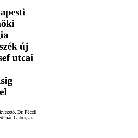
apesti
öki
ia
szék új
sef utcai
sig
el
vezető, Dr. Péceli
 Stépán Gábor, az