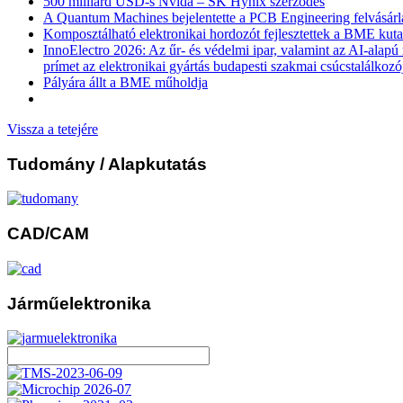
500 milliárd USD-s Nvida – SK Hynix szerződés
A Quantum Machines bejelentette a PCB Engineering felvásárl
Komposztálható elektronikai hordozót fejlesztettek a BME kuta
InnoElectro 2026: Az űr- és védelmi ipar, valamint az AI-alapú
prímet az elektronikai gyártás budapesti szakmai csúcstalálkozó
Pályára állt a BME műholdja
Vissza a tetejére
Tudomány
/ Alapkutatás
CAD/CAM
Járműelektronika