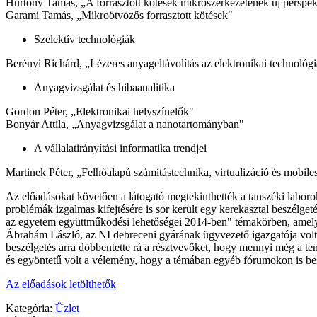
Hurtony Tamás, „A forrasztott kötések mikroszerkezetének új perspek
Garami Tamás, „Mikroötvözős forrasztott kötések"
Szelektív technológiák
Berényi Richárd, „Lézeres anyageltávolítás az elektronikai technológ
Anyagvizsgálat és hibaanalitika
Gordon Péter, „Elektronikai helyszínelők"
Bonyár Attila, „Anyagvizsgálat a nanotartományban"
A vállalatirányítási informatika trendjei
Martinek Péter, „Felhőalapú számítástechnika, virtualizáció és mobil
Az előadásokat követően a látogató megtekinthették a tanszéki laborok
problémák izgalmas kifejtésére is sor került egy kerekasztal beszélget
az egyetem együttműködési lehetőségei 2014-ben" témakörben, amel
Ábrahám László, az NI debreceni gyárának ügyvezető igazgatója volt
beszélgetés arra döbbentette rá a résztvevőket, hogy mennyi még a ten
és egyöntetű volt a vélemény, hogy a témában egyéb fórumokon is bes
Az előadások letölthetők
Kategória:
Üzlet