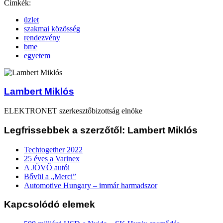
Címkék:
üzlet
szakmai közösség
rendezvény
bme
egyetem
Lambert Miklós
ELEKTRONET szerkesztőbizottság elnöke
Legfrissebbek a szerzőtől: Lambert Miklós
Techtogether 2022
25 éves a Varinex
A JÖVŐ autói
Bővül a „Merci”
Automotive Hungary – immár harmadszor
Kapcsolódó elemek