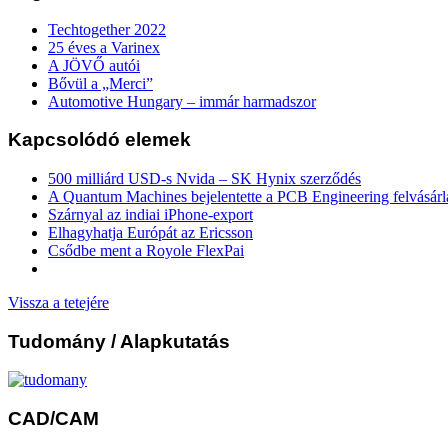
Techtogether 2022
25 éves a Varinex
A JÖVŐ autói
Bővül a „Merci”
Automotive Hungary – immár harmadszor
Kapcsolódó elemek
500 milliárd USD-s Nvida – SK Hynix szerződés
A Quantum Machines bejelentette a PCB Engineering felvásárl
Szárnyal az indiai iPhone-export
Elhagyhatja Európát az Ericsson
Csődbe ment a Royole FlexPai
Vissza a tetejére
Tudomány
/ Alapkutatás
CAD/CAM