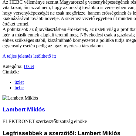
Az HEBC véleménye szerint Magyarország versenyképességének részl
vitatkozni, ám azzal nem, hogy az ország továbbra is versenyben van, 
hogy versenyképességét ne csak megőrizze, hanem erősségeinek és l
kiaknázásával tovább növelje. A sikerhez vezető egyetlen út minden 
értéket termel.
A politikusok az újraválasztásban érdekeltek, az üzleti világ a profitba
ígér, a másik ennek alapjait teremti meg. Növekedést csak a gazdaság 
ehhez szükséges stabil, kiszámítható környezetet a politika tudja megt
egyensúly esetén pedig az igazi nyertes a társadalom.
A teljes jelentés letölthető itt
Kategória:
Üzlet
Címkék:
üzlet
hebc
Lambert Miklós
ELEKTRONET szerkesztőbizottság elnöke
Legfrissebbek a szerzőtől: Lambert Miklós