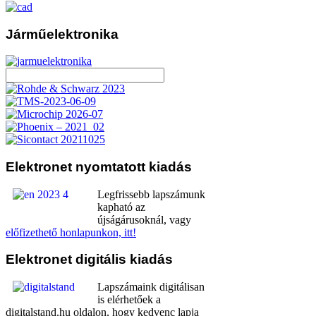
Járműelektronika
Elektronet
nyomtatott kiadás
Legfrissebb lapszámunk
kapható az
újságárusoknál, vagy
előfizethető honlapunkon, itt!
Elektronet
digitális kiadás
Lapszámaink digitálisan
is elérhetőek a
digitalstand.hu oldalon, hogy kedvenc lapja