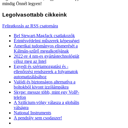
mindig Önnél legyen!
Legolvasottabb
cikkeink
Feliratkozás az RSS csatornára
Bel Stewart-MagJack csatlakozók
Érintésvédelmi műszerek képességei
Amerikai tudományos elismerését a
Kálmán-szűrő megalkotójának
2022-re 4 nm-es gyártástechnológiát
céloz meg az Intel
Egyedi és szériamozgatási és -
ellenőrzési rendszerek a folyamatok
automatizálásához
Valódi és biztonságos alternatíva a
boltokból kivont izzólámpákra
Skype: messze több, mint egy VoIP-
telefon
A Szilícium-völgy válasza a globális
válságra
National Instruments
A pendrájv sem csodaszer!