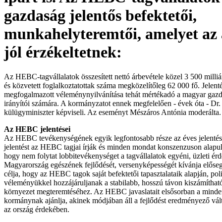
gazdaság jelentős befektetői,
munkahelyteremtői, amelyet az
jól érzékeltetnek:
Az HEBC-tagvállalatok összesített nettó árbevétele közel 3 500 milliár
és közvetett foglalkoztatottak száma megközelítőleg 62 000 fő. Jelent
megfogalmazott véleménynyilvánítása tehát mértékadó a magyar gazd
irányítói számára. A kormányzatot ennek megfelelően - évek óta - Dr
külügyminiszter képviseli. Az eseményt Mészáros Antónia moderálta.
Az HEBC jelentései
Az HEBC tevékenységének egyik legfontosabb része az éves jelentés
jelentést az HEBC tagjai írják és minden mondat konszenzuson alap
hogy nem folytat lobbitevékenységet a tagvállalatok egyéni, üzleti érd
Magyarország egészének fejlődését, versenyképességét kívánja elősegí
célja, hogy az HEBC tagok saját befektetői tapasztalataik alapján, pol
véleményükkel hozzájáruljanak a stabilabb, hosszú távon kiszámíthat
környezet megteremtéséhez. Az HEBC javaslatait elsősorban a mind
kormánynak ajánlja, akinek módjában áll a fejlődést eredményező vá
az ország érdekében.