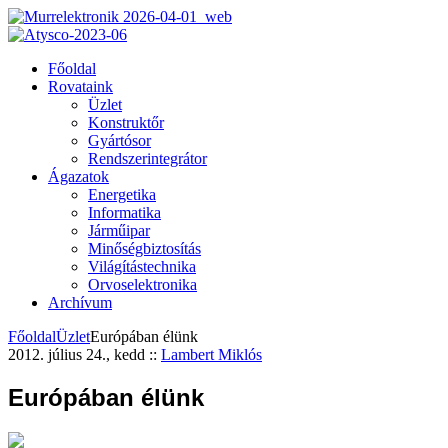
Főoldal
Rovataink
Üzlet
Konstruktőr
Gyártósor
Rendszerintegrátor
Ágazatok
Energetika
Informatika
Járműipar
Minőségbiztosítás
Világítástechnika
Orvoselektronika
Archívum
Főoldal
Üzlet
Európában élünk
2012. július 24., kedd
::
Lambert Miklós
Európában élünk