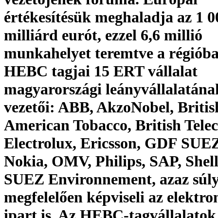
értékesítésük meghaladja az 1 0
milliárd eurót, ezzel 6,6 millió
munkahelyet teremtve a régióba
HEBC tagjai 15 ERT vállalat
magyarországi leányvállalatának
vezetői: ABB, AkzoNobel, Britis
American Tobacco, British Tele
Electrolux, Ericsson, GDF SUEZ
Nokia, OMV, Philips, SAP, Shell
SUEZ Environnement, azaz súl
megfelelően képviseli az elektro
ipart is. Az HEBC-tagvállalato