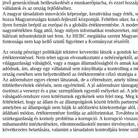
jövő generációinak beilleszkedését a munkaerőpiacba, és ezzel hozzáj
vállalatok és az ország fejlődéséhez.
A magyar társadalom innovációs képessége, kreativitása nagy érték, so
hozza Magyarországra kutató-fejlesztő központját. Feltétlen siker, ha
ilyen formán beépül az európai és a globális értékteremtésbe. A mode
nagymértékben függ attól, hogy milyen informatikai rendszereket, mi
hálózati infrastruktúrát tart fenn. Az HEBC meglátása szerint Magya
fontossága nem kap kellő szintű figyelmet a Kormányzat részéről.
Az ország pénzügyi politikáját tekintve keveredni látszik a gondok ke
értékteremtéssel. Nem tehet ugyan elvonatkoztatni a nehézségektől, 
világgazdasági válságból, vagy a magas államadósságból és annak ka
adódnak, ám, ahogy egy vállalatnál sem irányíthatja a kontrolling a 
ország esetében sem helyettesíthető az értékteremtést célzó stratégia a
Az adórendszer egyes elemei látszanak, de a célrendszer, amely túlmu
többletbevételek elérésén, nem egyértelmű. A jó adórendszer támogatj
ösztönzi a versenyt és a piac szereplőinek egyenlő esélyeket ad. A je
válságadó-rendszer ezen kritériumok egyikének sem felel meg. Meg ke
feltételeket, hogy az állam és az állampolgárok között felelős partners
amelyben az állampolgár nem bújik ki adófizetési kötelezettsége alól,
átlátható módon, értékteremtésre fordítja az adóforintokat. Továbbra is
szürkegazdaság és komoly probléma a korrupció. A korrupció visszas
mihamarabbi intézkedésekre, ellentmondásoktól mentes törvényekre, 
következetes betartására, valamint a társadalom kontrolljára lenne szü