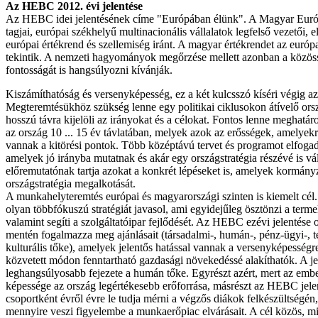
Az HEBC 2012. évi jelentése
Az HEBC idei jelentésének címe "Európában élünk". A Magyar Európ
tagjai, európai székhelyű multinacionális vállalatok legfelső vezetői, e
európai értékrend és szellemiség iránt. A magyar értékrendet az európ
tekintik. A nemzeti hagyományok megőrzése mellett azonban a közöss
fontosságát is hangsúlyozni kívánják.
Kiszámíthatóság és versenyképesség, ez a két kulcsszó kíséri végig az 
Megteremtésükhöz szükség lenne egy politikai ciklusokon átívelő orsz
hosszú távra kijelöli az irányokat és a célokat. Fontos lenne meghatáro
az ország 10 ... 15 év távlatában, melyek azok az erősségek, amelyekre
vannak a kitörési pontok. Több középtávú tervet és programot elfogad
amelyek jó irányba mutatnak és akár egy országstratégia részévé is 
előremutatónak tartja azokat a konkrét lépéseket is, amelyek kormányz
országstratégia megalkotását.
A munkahelyteremtés európai és magyarországi szinten is kiemelt cé
olyan többfókuszú stratégiát javasol, ami egyidejűleg ösztönzi a term
valamint segíti a szolgáltatóipar fejlődését. Az HEBC ezévi jelentése 
mentén fogalmazza meg ajánlásait (társadalmi-, humán-, pénz-ügyi-, t
kulturális tőke), amelyek jelentős hatással vannak a versenyképességr
közvetett módon fenntartható gazdasági növekedéssé alakíthatók. A je
leghangsúlyosabb fejezete a humán tőke. Egyrészt azért, mert az embe
képessége az ország legértékesebb erőforrása, másrészt az HEBC jel
csoportként évről évre le tudja mérni a végzős diákok felkészültségén,
mennyire veszi figyelembe a munkaerőpiac elvárásait. A cél közös, mi