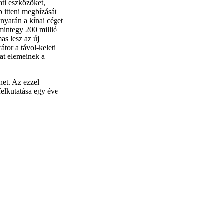
ti eszközöket,
b itteni megbízását
 nyarán a kínai céget
 mintegy 200 millió
mas lesz az új
tor a távol-keleti
zat elemeinek a
het. Az ezzel
felkutatása egy éve