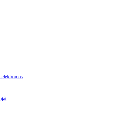
t elektromos
nját