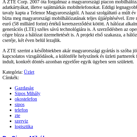
A ZTE Corp. 2007 óta forgalmaz a magyarországi piacon mobilhálóza
adatkártyákat, illetve sajátmárkás mobiltelefonokat. Eddigi legnagyob
tavaly kapta a Telenor Magyarországtól. A hazai szolgáltató a múlt év
bízta meg magyarországi mobilhálózatának teljes újjáépítésével. Erre
euró (58 milliárd forint) értékű keretszerződést kötött. A hálózat alkal
generációs (LTE) széles sávú technológiára is. A szerződésben az operá
cégre bízza a hálózat üzemeltetését is. A projekt első szakasza, a háló
cseréje, két éven belül lezajlik.
A ZTE szerint a későbbiekben akár magyarországi gyártás is szóba jö
kapcsolatos vizsgálódások, a különféle helyszínek és üzleti partnerek 
indult, konkrét döntés azonban egyelőre egyik ügyben sem született.
Kategória:
Üzlet
Címkék:
Gazdaság
Sipos Mihály
okostelefon
sipos
telefon
zte
szerviz
logisztika