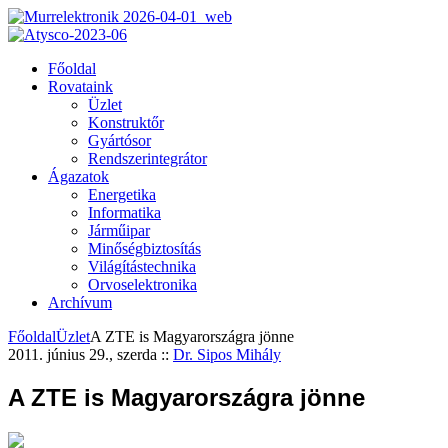
Főoldal
Rovataink
Üzlet
Konstruktőr
Gyártósor
Rendszerintegrátor
Ágazatok
Energetika
Informatika
Járműipar
Minőségbiztosítás
Világítástechnika
Orvoselektronika
Archívum
Főoldal
Üzlet
A ZTE is Magyarországra jönne
2011. június 29., szerda
::
Dr. Sipos Mihály
A ZTE is Magyarországra jönne