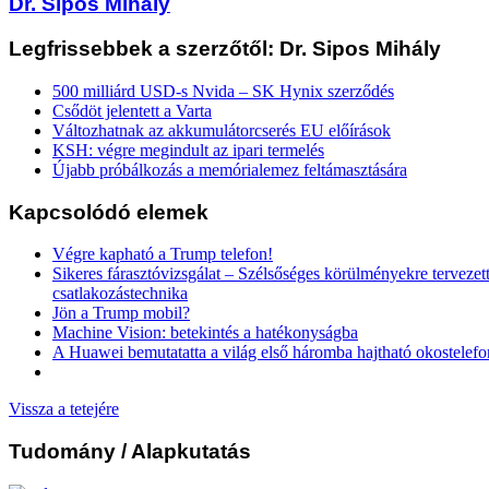
Dr. Sipos Mihály
Legfrissebbek a szerzőtől: Dr. Sipos Mihály
500 milliárd USD-s Nvida – SK Hynix szerződés
Csődöt jelentett a Varta
Változhatnak az akkumulátorcserés EU előírások
KSH: végre megindult az ipari termelés
Újabb próbálkozás a memórialemez feltámasztására
Kapcsolódó elemek
Végre kapható a Trump telefon!
Sikeres fárasztóvizsgálat – Szélsőséges körülményekre tervezet
csatlakozástechnika
Jön a Trump mobil?
Machine Vision: betekintés a hatékonyságba
A Huawei bemutatatta a világ első háromba hajtható okostelefo
Vissza a tetejére
Tudomány
/ Alapkutatás