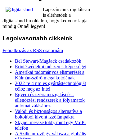
Lapszámaink digitálisan
is elérhetőek a
digitalstand.hu oldalon, hogy kedvenc lapja
mindig Önnél legyen!
Legolvasottabb
cikkeink
Feliratkozás az RSS csatornára
Bel Stewart-MagJack csatlakozók
Érintésvédelmi műszerek képességei
Amerikai tudományos elismerését a
Kálmán-szűrő megalkotójának
2022-re 4 nm-es gyártástechnológiát
céloz meg az Intel
Egyedi és szériamozgatási és -
ellenőrzési rendszerek a folyamatok
automatizálásához
Valódi és biztonságos alternatíva a
boltokból kivont izzólámpákra
Skype: messze több, mint egy VoIP-
telefon
A Szilícium-völgy válasza a globális