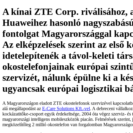
A kínai ZTE Corp. riválisához, 
Huaweihez hasonló nagyszabású
fontolgat Magyarországgal kapc
Az elképzelések szerint az első 
idetelepítenék a távol-keleti tár
okostelefonjainak európai szint
szervizét, nálunk épülne ki a ké
ugyancsak európai logisztikai b
A Magyarországon eladott ZTE okostelefonok szervizével kapcsolatb
alá megállapodást az
E-Care Solutions Kft.-vel
. A debreceni vállalk
kockázatitőke-csoport egyik érdekeltsége, 2004 óta végez szerviz- és t
magyarországi intelligens mobileszközök piacán. Felmérések szerint, 
megközelítőleg 2 millió okostelefon van forgalomban Magyarországo