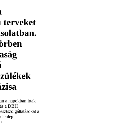
a
 terveket
solatban.
körben
saság
ű
szülékek
ázisa
an a napokban írtak
ozás a DBH
esztszolgáltatásokat a
jelenleg
n.