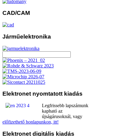
CAD/CAM
Járműelektronika
Elektronet
nyomtatott kiadás
Legfrissebb lapszámunk
kapható az
újságárusoknál, vagy
előfizethető honlapunkon, itt!
Elektronet
digitális kiadás