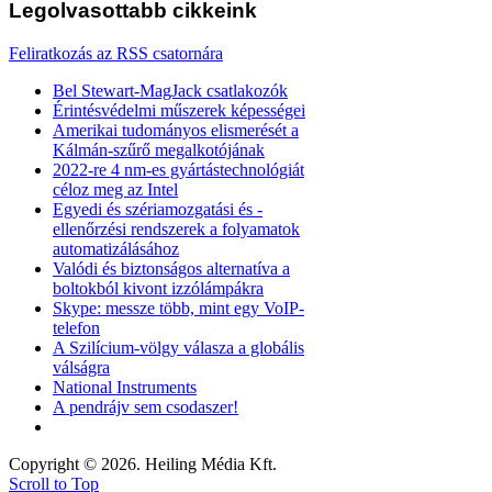
Legolvasottabb
cikkeink
Feliratkozás az RSS csatornára
Bel Stewart-MagJack csatlakozók
Érintésvédelmi műszerek képességei
Amerikai tudományos elismerését a
Kálmán-szűrő megalkotójának
2022-re 4 nm-es gyártástechnológiát
céloz meg az Intel
Egyedi és szériamozgatási és -
ellenőrzési rendszerek a folyamatok
automatizálásához
Valódi és biztonságos alternatíva a
boltokból kivont izzólámpákra
Skype: messze több, mint egy VoIP-
telefon
A Szilícium-völgy válasza a globális
válságra
National Instruments
A pendrájv sem csodaszer!
Copyright © 2026. Heiling Média Kft.
Scroll to Top