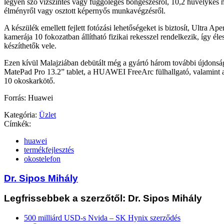
legyen szó vízszintes vagy függőleges böngészésről, 10,2 hüvelykes n
élményről vagy osztott képernyős munkavégzésről.
A készülék emellett fejlett fotózási lehetőségeket is biztosít, Ultra
kamerája 10 fokozatban állítható fizikai rekesszel rendelkezik, így éle
készíthetők vele.
Ezen kívül Malajziában debütált még a gyártó három további újdon
MatePad Pro 13.2” tablet, a HUAWEI FreeArc fülhallgató, valami
10 okoskarkötő.
Forrás: Huawei
Kategória:
Üzlet
Címkék:
huawei
termékfejlesztés
okostelefon
Dr. Sipos Mihály
Legfrissebbek a szerzőtől: Dr. Sipos Mihály
500 milliárd USD-s Nvida – SK Hynix szerződés