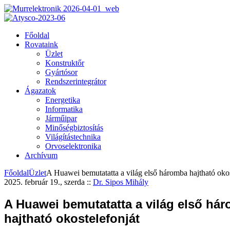
Főoldal
Rovataink
Üzlet
Konstruktőr
Gyártósor
Rendszerintegrátor
Ágazatok
Energetika
Informatika
Járműipar
Minőségbiztosítás
Világítástechnika
Orvoselektronika
Archívum
Főoldal
Üzlet
A Huawei bemutatatta a világ első háromba hajtható okos
2025. február 19., szerda
::
Dr. Sipos Mihály
A Huawei bemutatatta a világ első há
hajtható okostelefonját