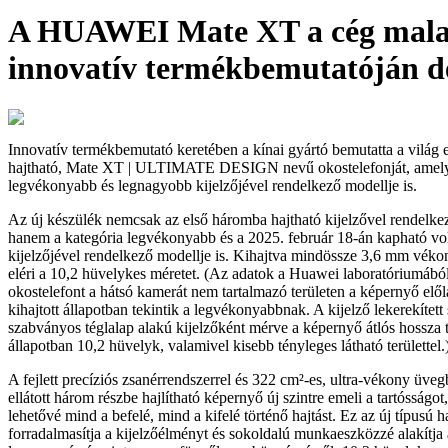
A HUAWEI Mate XT a cég malaj
innovatív termékbemutatóján d
Innovatív termékbemutató keretében a kínai gyártó bemutatta a világ
hajtható, Mate XT | ULTIMATE DESIGN nevű okostelefonját, amely 
legvékonyabb és legnagyobb kijelzőjével rendelkező modellje is.
Az új készülék nemcsak az első háromba hajtható kijelzővel rendelke
hanem a kategória legvékonyabb és a 2025. február 18-án kapható vo
kijelzőjével rendelkező modellje is. Kihajtva mindössze 3,6 mm vékon
eléri a 10,2 hüvelykes méretet. (Az adatok a Huawei laboratóriumáb
okostelefont a hátsó kamerát nem tartalmazó területen a képernyő előla
kihajtott állapotban tekintik a legvékonyabbnak. A kijelző lekerekített 
szabványos téglalap alakú kijelzőként mérve a képernyő átlós hossza te
állapotban 10,2 hüvelyk, valamivel kisebb tényleges látható területtel.
A fejlett precíziós zsanérrendszerrel és 322 cm²-es, ultra-vékony üvegb
ellátott három részbe hajlítható képernyő új szintre emeli a tartósságot,
lehetővé mind a befelé, mind a kifelé történő hajtást. Ez az új típusú h
forradalmasítja a kijelzőélményt és sokoldalú munkaeszközzé alakítja 