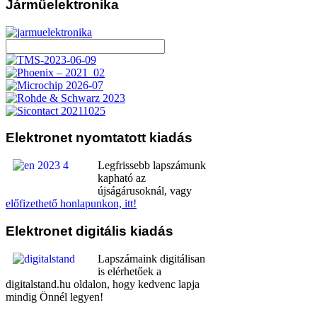
Járműelektronika
Elektronet
nyomtatott kiadás
Legfrissebb lapszámunk
kapható az
újságárusoknál, vagy
előfizethető honlapunkon, itt!
Elektronet
digitális kiadás
Lapszámaink digitálisan
is elérhetőek a
digitalstand.hu oldalon, hogy kedvenc lapja
mindig Önnél legyen!