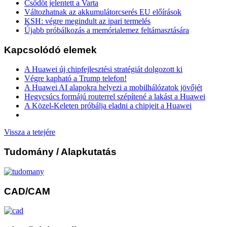
Csődöt jelentett a Varta
Változhatnak az akkumulátorcserés EU előírások
KSH: végre megindult az ipari termelés
Újabb próbálkozás a memórialemez feltámasztására
Kapcsolódó elemek
A Huawei új chipfejlesztési stratégiát dolgozott ki
Végre kapható a Trump telefon!
A Huawei AI alapokra helyezi a mobilhálózatok jövőjét
Hegycsúcs formájú routerrel szépítené a lakást a Huawei
A Közel-Keleten próbálja eladni a chipjeit a Huawei
Vissza a tetejére
Tudomány
/ Alapkutatás
CAD/CAM