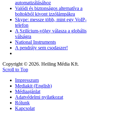
automatizálásához
Valódi és biztonságos alternatíva a
boltokból kivont izzólámpákra
Skype: messze több, mint egy VoIP-
telefon
A Szilícium-völgy válasza a globális
válságra
National Instruments
A pendrájv sem csodaszer!
Copyright © 2026. Heiling Média Kft.
Scroll to Top
Impresszum
Mediakit (English)
Médiaajánlat
Adatvédelmi nyilatkozat
Rólunk
Kapcsolat