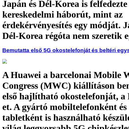
Japán és Dél-Korea is felfedezte
kereskedelmi háborút, mint az
érdekérvényesítés egy módját. J
Dél-Korea régóta nem szeretik 
Bemutatta első 5G okostelefonját és beltéri eg
A Huawei a barcelonai Mobile 
Congress (MWC) kiállításon be
első hajlítható okostelefonját, 
et. A gyártó mobiltelefonként és
tabletként is használható készül
világ leggyorsabb 5G chipkészlet