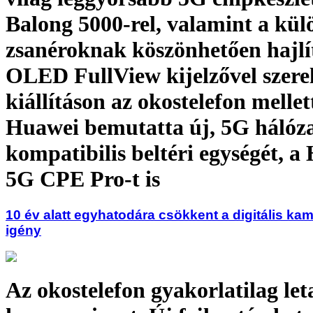
Balong 5000-rel, valamint a kül
zsanéroknak köszönhetően hajlí
OLED FullView kijelzővel szerelt
kiállításon az okostelefon mellet
Huawei bemutatta új, 5G hálóza
kompatibilis beltéri egységét, a
5G CPE Pro-t is
10 év alatt egyhatodára csökkent a digitális kam
igény
Az okostelefon gyakorlatilag let