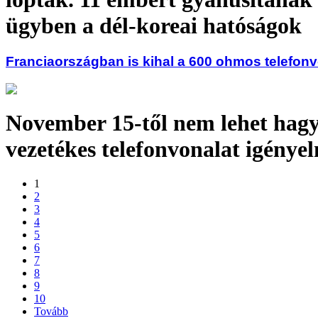
ügyben a dél-koreai hatóságok
Franciaországban is kihal a 600 ohmos telefon
November 15-től nem lehet ha
vezetékes telefonvonalat igényel
1
2
3
4
5
6
7
8
9
10
Tovább