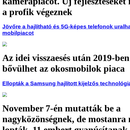
kamerapiacot. Új fejlesztéseket
a profik végeznek
Jövőre a hajlítható és 5G-képes telefonok uralha
mobilpiacot
Az idei visszaesés után 2019-ben
bővülhet az okosmobilok piaca
Ellopták a Samsung hajlított kijelzős technológi
November 7-én mutatták be a
nagyközönségnek, de mostanra m
lopták. 11 embert gyanúsítanak