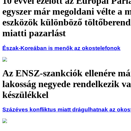
10 évvel ezelőtt az Európai Par
egyszer már megoldani vélte a 
eszközök különböző töltőberend
miatti pazarlást
Észak-Koreában is menők az okostelefonok
Az ENSZ-szankciók ellenére má
lakosság negyede rendelkezik v
készülékkel
Százéves konfliktus miatt drágulhatnak az okos