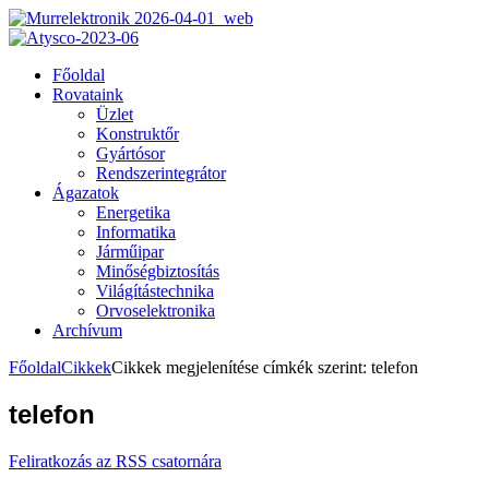
Főoldal
Rovataink
Üzlet
Konstruktőr
Gyártósor
Rendszerintegrátor
Ágazatok
Energetika
Informatika
Járműipar
Minőségbiztosítás
Világítástechnika
Orvoselektronika
Archívum
Főoldal
Cikkek
Cikkek megjelenítése címkék szerint: telefon
telefon
Feliratkozás az RSS csatornára