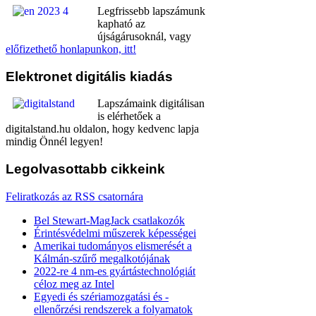
Legfrissebb lapszámunk
kapható az
újságárusoknál, vagy
előfizethető honlapunkon, itt!
Elektronet
digitális kiadás
Lapszámaink digitálisan
is elérhetőek a
digitalstand.hu oldalon, hogy kedvenc lapja
mindig Önnél legyen!
Legolvasottabb
cikkeink
Feliratkozás az RSS csatornára
Bel Stewart-MagJack csatlakozók
Érintésvédelmi műszerek képességei
Amerikai tudományos elismerését a
Kálmán-szűrő megalkotójának
2022-re 4 nm-es gyártástechnológiát
céloz meg az Intel
Egyedi és szériamozgatási és -
ellenőrzési rendszerek a folyamatok