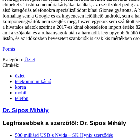
chipeket s Toshiba memóriakártyákat találtak, az eszközöket pedig az
alsó kategóriás telefonokra specializálódott kínai Gionee gyártotta. A b
formailag sem a Google és az ingyenesen letölthető android, sem a ha
komponensgyártók nem szegték meg, hiszen egyikük sem szállított s
a hivatalos adatok szerint a 2017-es kínai okostelefon import értéke 82 
ami a szójaolaj és a ruhaanyagok után a harmadik legnagyobb önálló té
listán, és az időközben bevezetett szankciók is csak kis mértékben cs
Forrás
Kategória:
Üzlet
Címkék:
üzlet
telekommunikáció
korea
mobil
telefon
Dr. Sipos Mihály
Legfrissebbek a szerzőtől: Dr. Sipos Mihály
500 milliárd USD-s Nvida – SK Hynix szerződés