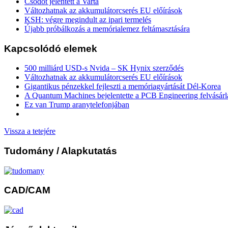
Csődöt jelentett a Varta
Változhatnak az akkumulátorcserés EU előírások
KSH: végre megindult az ipari termelés
Újabb próbálkozás a memórialemez feltámasztására
Kapcsolódó elemek
500 milliárd USD-s Nvida – SK Hynix szerződés
Változhatnak az akkumulátorcserés EU előírások
Gigantikus pénzekkel fejleszti a memóriagyártását Dél-Korea
A Quantum Machines bejelentette a PCB Engineering felvásárl
Ez van Trump aranytelefonjában
Vissza a tetejére
Tudomány
/ Alapkutatás
CAD/CAM