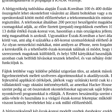
gyárlátogatásaival is propagálja a KNDK vezetője.
A hírügynökség tudósítása alapján Észak-Koreában 100 és 400 dollá
összegekért lehet okostelefont vásárolni az állami boltokban vagy a 
operátoroknál kötött mobil előfizetéseket a telekommunikációs miniszt
regisztrálni. A telefonokat általában 200 percnyi beszélgetést magukb
csomagokkal adják, az előre fizetett (prepaid) megoldások esetében 1
13 dollár értékű észak-koreai von, hasonlóan a más országokra jellemz
még magasabbak is azoknál. Ugyanakkor Észak-Koreában a havi átlag
körül van, ami alig 4 százaléka a dél-koreai szomszédoknál elérhető á
Az olyan nemzetközi márkákat, mint amilyen az iPhone, nem forgalm
a kereskedők és a tehetősebb észak-koreaiak találnak rá módot, hogy i
szerezzenek maguknak külföldről, és helyi SIM kártyákkal használják
azonban csak belföldi hívásokat tesznek lehetővé, és van néhány érde
funkciójuk is.
Fájlok letöltése vagy küldése például szigorúan tilos, az adatok másolá
figyelmeztetések mellett szoftveres algoritmusokkal is akadályozzák.
fejlesztésű applikáció (térképek, játékok vagy szótárak) kerül csak ki 
vállalatoktól vagy oktatási intézményektől, az amerikai Hacker House
szerint pedig az ott összerakott okostelefonokat ugyancsak saját fejle
nyomkövető programokkal is ellátják. A Reuters beszámolója szerint
adás-vétele és használata is a virágzó észak-koreai feketepiac működé
viszont komoly bevételeket húz a sok millió előfizetésből.
A hírügynökségnél két észak-koreai modellt szedtek darabokra: eze