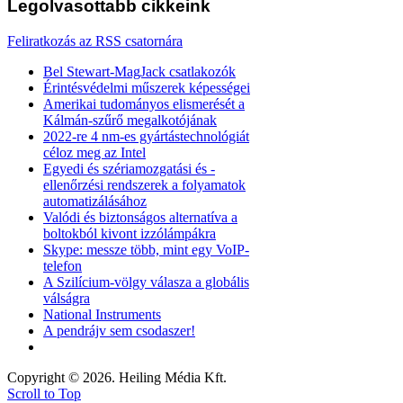
Legolvasottabb
cikkeink
Feliratkozás az RSS csatornára
Bel Stewart-MagJack csatlakozók
Érintésvédelmi műszerek képességei
Amerikai tudományos elismerését a
Kálmán-szűrő megalkotójának
2022-re 4 nm-es gyártástechnológiát
céloz meg az Intel
Egyedi és szériamozgatási és -
ellenőrzési rendszerek a folyamatok
automatizálásához
Valódi és biztonságos alternatíva a
boltokból kivont izzólámpákra
Skype: messze több, mint egy VoIP-
telefon
A Szilícium-völgy válasza a globális
válságra
National Instruments
A pendrájv sem csodaszer!
Copyright © 2026. Heiling Média Kft.
Scroll to Top