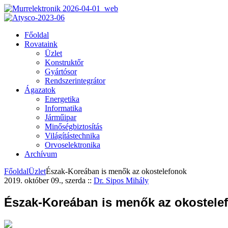
Főoldal
Rovataink
Üzlet
Konstruktőr
Gyártósor
Rendszerintegrátor
Ágazatok
Energetika
Informatika
Járműipar
Minőségbiztosítás
Világítástechnika
Orvoselektronika
Archívum
Főoldal
Üzlet
Észak-Koreában is menők az okostelefonok
2019. október 09., szerda
::
Dr. Sipos Mihály
Észak-Koreában is menők az okostele