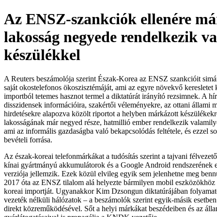
Az ENSZ-szankciók ellenére má
lakosság negyede rendelkezik v
készülékkel
A Reuters beszámolója szerint Észak-Korea az ENSZ szankcióit simán 
saját okostelefonos ökoszisztémáját, ami az egyre növekvő keresletet k
importból tetemes hasznot termel a diktatúrát irányító rezsimnek. A h
disszidensek információira, szakértői véleményekre, az ottani állami 
hirdetésekre alapozva közölt riportot a helyben márkázott készülékekrő
lakosságának már negyed része, hatmillió ember rendelkezik valamily
ami az informális gazdaságba való bekapcsolódás feltétele, és ezzel 
bevételi forrása.
Az észak-koreai telefonmárkákat a tudósítás szerint a tajvani félveze
kínai gyártmányú akkumulátorok és a Google Android rendszerének 
verziója jellemzik. Ezek közül elvileg egyik sem jelenhetne meg benn
2017 óta az ENSZ tilalom alá helyezte bármilyen mobil eszközökhöz 
koreai importját. Ugyanakkor Kim Dzsongun diktatúrájában folyamat
vezeték nélküli hálózatok – a beszámolók szerint egyik-másik esetbe
direkt közreműködésével. Sőt a helyi márkákat beszédeiben és az áll