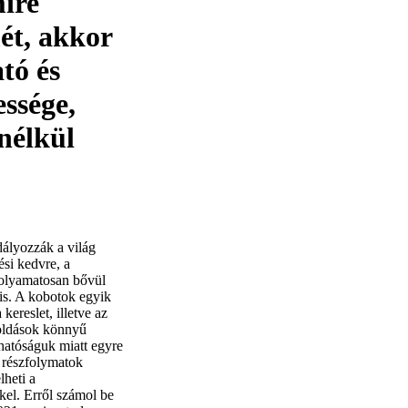
mire
mét, akkor
tó és
essége,
nélkül
ályozzák a világ
ési kedvre, a
 folyamatosan bővül
is. A kobotok egyik
kereslet, illetve az
goldások könnyű
hatóságuk miatt egyre
k részfolymatok
lheti a
kkel. Erről számol be