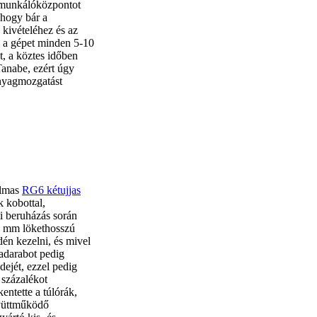
gmunkálóközpontot
, hogy bár a
kivételéhez és az
 a gépet minden 5-10
t, a köztes időben
Tanabe, ezért úgy
anyagmozgatást
almas
RG6 kétujjas
 kobottal,
i beruházás során
50 mm lökethosszú
én kezelni, és mivel
kadarabot pedig
ejét, ezzel pedig
 százalékot
entette a túlórák,
gyüttműködő