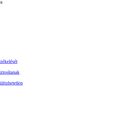
ra
zékelését
iztosítanak
ülözhetetlen