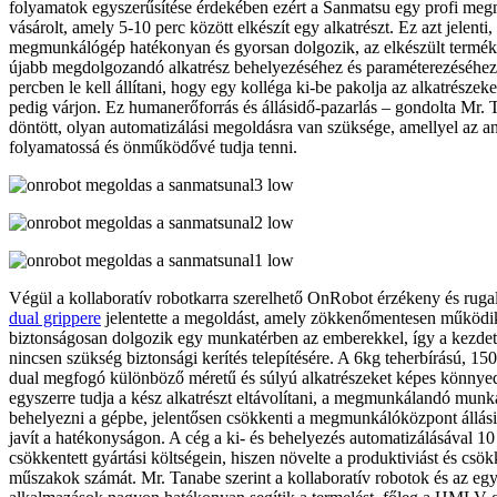
folyamatok egyszerűsítése érdekében ezért a Sanmatsu egy profi me
vásárolt, amely 5-10 perc között elkészít egy alkatrészt. Ez azt jelenti
megmunkálógép hatékonyan és gyorsan dolgozik, az elkészült termék 
újabb megdolgozandó alkatrész behelyezéséhez és paraméterezéséhez
percben le kell állítani, hogy egy kolléga ki-be pakolja az alkatrészeke
pedig várjon. Ez humanerőforrás és állásidő-pazarlás – gondolta Mr. 
döntött, olyan automatizálási megoldásra van szüksége, amellyel az 
folyamatossá és önműködővé tudja tenni.
Végül a kollaboratív robotkarra szerelhető OnRobot érzékeny és rug
dual grippere
jelentette a megoldást, amely zökkenőmentesen működik
biztonságosan dolgozik egy munkatérben az emberekkel, így a kezdet
nincsen szükség biztonsági kerítés telepítésére. A 6kg teherbírású, 1
dual megfogó különböző méretű és súlyú alkatrészeket képes könnyed
egyszerre tudja a kész alkatrészt eltávolítani, a megmunkálandó mun
behelyezni a gépbe, jelentősen csökkenti a megmunkálóközpont állásid
javít a hatékonyságon. A cég a ki- és behelyezés automatizálásával 10
csökkentett gyártási költségein, hiszen növelte a produktiviást és csökk
műszakok számát. Mr. Tanabe szerint a kollaboratív robotok és az e