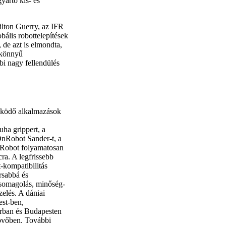
yártó kis- és
lton Guerry, az IFR
bális robottelepítések
 de azt is elmondta,
 könnyű
bi nagy fellendülés
űködő alkalmazások
,
ha grippert, a
OnRobot Sander-t, a
nRobot folyamatosan
cra. A legfrissebb
-kompatibilitás
rsabbá és
csomagolás, minőség-
zelés. A dániai
est-ben,
rban és Budapesten
 jövőben. További