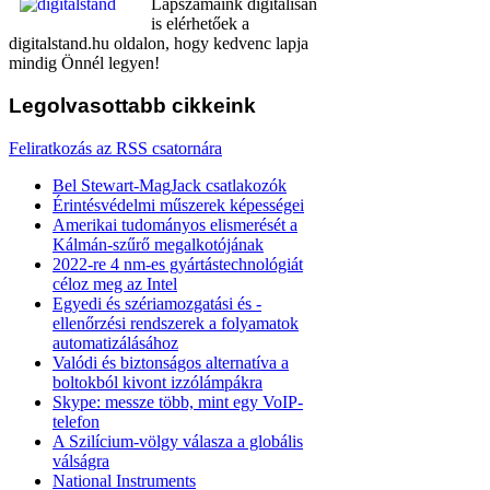
Lapszámaink digitálisan
is elérhetőek a
digitalstand.hu oldalon, hogy kedvenc lapja
mindig Önnél legyen!
Legolvasottabb
cikkeink
Feliratkozás az RSS csatornára
Bel Stewart-MagJack csatlakozók
Érintésvédelmi műszerek képességei
Amerikai tudományos elismerését a
Kálmán-szűrő megalkotójának
2022-re 4 nm-es gyártástechnológiát
céloz meg az Intel
Egyedi és szériamozgatási és -
ellenőrzési rendszerek a folyamatok
automatizálásához
Valódi és biztonságos alternatíva a
boltokból kivont izzólámpákra
Skype: messze több, mint egy VoIP-
telefon
A Szilícium-völgy válasza a globális
válságra
National Instruments