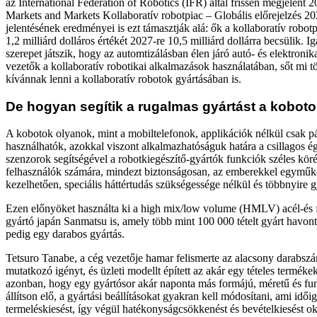
az International Federation of Robotics (IFR) által frissen megjelent 20
Markets and Markets Kollaboratív robotpiac – Globális előrejelzés 2
jelentésének eredményei is ezt támasztják alá: ők a kollaboratív robotp
1,2 milliárd dolláros értékét 2027-re 10,5 milliárd dollárra becsülik. 
szerepet játszik, hogy az automtizálásban élen járó autó- és elektronika
vezetők a kollaboratív robotikai alkalmazások használatában, sőt mi t
kívánnak lenni a kollaboratív robotok gyártásában is.
De hogyan segítik a rugalmas gyártást a kobot
A kobotok olyanok, mint a mobiltelefonok, applikációk nélkül csak p
használhatók, azokkal viszont alkalmazhatóságuk határa a csillagos ég
szenzorok segítségével a robotkiegészítő-gyártók funkciók széles körét
felhasználók számára, mindezt biztonságosan, az emberekkel egymű
kezelhetően, speciális háttértudás szükségessége nélkül és többnyire g
Ezen előnyöket használta ki a high mix/low volume (HMLV) acél-és 
gyártó japán Sanmatsu is, amely több mint 100 000 tételt gyárt havon
pedig egy darabos gyártás.
Tetsuro Tanabe, a cég vezetője hamar felismerte az alacsony darabsz
mutatkozó igényt, és üzleti modellt épített az akár egy tételes terméke
azonban, hogy egy gyártósor akár naponta más formájú, méretű és fu
állítson elő, a gyártási beállításokat gyakran kell módosítani, ami idői
termeléskiesést, így végül hatékonyságcsökkenést és bevételkiesést 