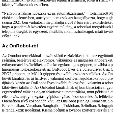
alkalmazások nagyon hatékonyan segítik a termelést, főleg a HMLV g
középvállalkozások esetében.
“Nagyon izgalmas időszaka ez az automatizálásnak” – fogalmazott Mi
elnöke a jelentésben, amelyben nem csak azt hangsúlyozta, hogy a glo
száma 2021-ben várhatóan meghaladja a 2018-ban elért rekordértéket,
hogy a pandémiát követően egyértelmű tény, a robotikai megoldások
telepíthetőségük és egyszerű, flexibilis alkalmazhatóságuk miatt továb
előtt állnak.
Az OnRobot-ról
Az Onrobot termékkínálata széleskörű eszközöket tartalmaz együttm
számára, beleértve az elektromos, vákuumos és mágneses grippereket
erő/nyomatékérzékelőket, a Gecko egykorongos grippert, továbbá a pu
háromujjas fogószerkezetet, az OnRobot Eyes-t, a Screwdriver-t, az 
2FG7 grippert, az MG10 grippert és további eszközcserélőket. Az O
bővíti kínálatát és új hardver-, valamint szoftvermegoldásokat dob pia
újítások között az OnRobot Eyes további fejlesztései, valamint a robot
kibővítése található. Az OnRobot kínálatának új kombinációjával gyo
egyszerűbbé válik az olyan feladatok automatizálása, mint például a 
ellenőrzés, anyagmozgatás, gépkiszolgálás, összeszerelés, és felületke
Odensében lévő központján kívül az OnRobot jelenleg Dallasban, So
Barcelonában, Varsóban, Sanghajban, Tókióban, Szöulban, Szingapú
is rendelkezik irodákkal. Kiemelt céljuk a további szofterfejlesztés a