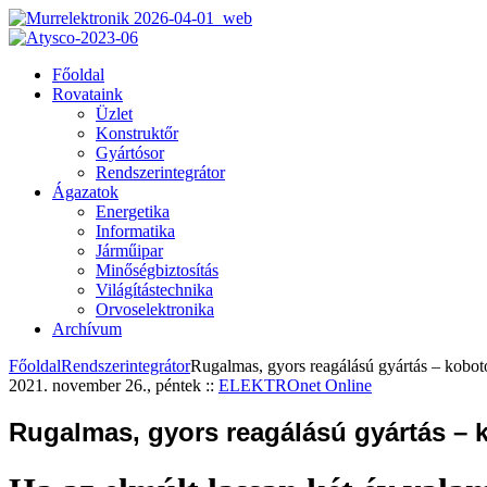
Főoldal
Rovataink
Üzlet
Konstruktőr
Gyártósor
Rendszerintegrátor
Ágazatok
Energetika
Informatika
Járműipar
Minőségbiztosítás
Világítástechnika
Orvoselektronika
Archívum
Főoldal
Rendszerintegrátor
Rugalmas, gyors reagálású gyártás – kobot
2021. november 26., péntek
::
ELEKTROnet Online
Rugalmas, gyors reagálású gyártás – 