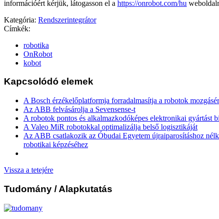
információért kérjük, látogasson el a
https://onrobot.com/hu
weboldal
Kategória:
Rendszerintegrátor
Címkék:
robotika
OnRobot
kobot
Kapcsolódó elemek
A Bosch érzékelőplatformja forradalmasítja a robotok mozgásér
Az ABB felvásárolja a Sevensense-t
A robotok pontos és alkalmazkodóképes elektronikai gyártást b
A Valeo MiR robotokkal optimalizálja belső logisztikáját
Az ABB csatlakozik az Óbudai Egyetem újraiparosításhoz nélk
robotikai képzéséhez
Vissza a tetejére
Tudomány
/ Alapkutatás