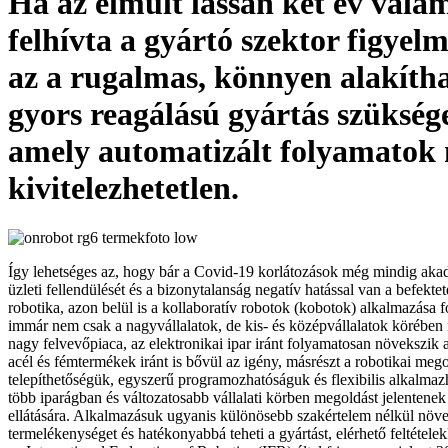
Ha az elmúlt lassan két év vala
felhívta a gyártó szektor figyel
az a rugalmas, könnyen alakítha
gyors reagálású gyártás szükség
amely automatizált folyamatok 
kivitelezhetetlen.
Így lehetséges az, hogy bár a Covid-19 korlátozások még mindig akad
üzleti fellendülését és a bizonytalanság negatív hatással van a befektet
robotika, azon belül is a kollaboratív robotok (kobotok) alkalmazása
immár nem csak a nagyvállalatok, de kis- és középvállalatok körében 
nagy felvevőpiaca, az elektronikai ipar iránt folyamatosan növekszik a 
acél és fémtermékek iránt is bővül az igény, másrészt a robotikai me
telepíthetőségük, egyszerű programozhatóságuk és flexibilis alkalmaz
több iparágban és változatosabb vállalati körben megoldást jelentene
ellátására. Alkalmazásuk ugyanis különösebb szakértelem nélkül növe
termelékenységet és hatékonyabbá teheti a gyártást, elérhető feltétele