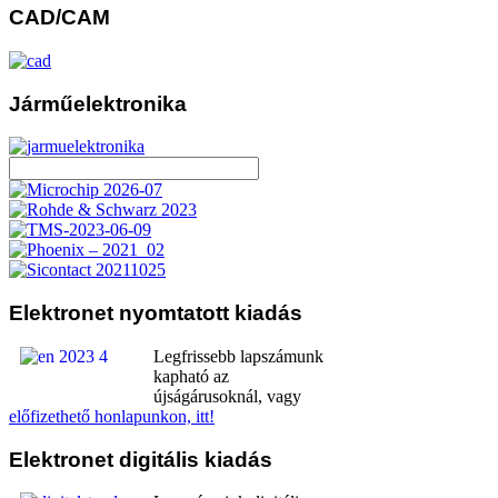
CAD/CAM
Járműelektronika
Elektronet
nyomtatott kiadás
Legfrissebb lapszámunk
kapható az
újságárusoknál, vagy
előfizethető honlapunkon, itt!
Elektronet
digitális kiadás