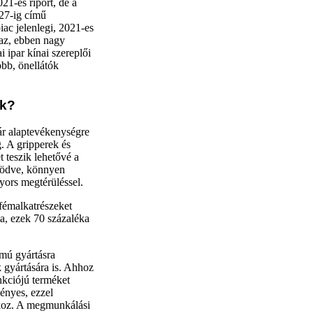
21-es riport, de a
027-ig című
iac jelenlegi, 2021-es
Igaz, ebben nagy
i ipar kínai szereplői
öbb, önellátók
ok?
ár alaptevékenységre
. A gripperek és
 teszik lehetővé a
ködve, könnyen
yors megtérüléssel.
fémalkatrészeket
ta, ezek 70 százaléka
ámú gyártásra
k gyártására is. Ahhoz
nkciójú terméket
gényes, ezzel
okoz. A megmunkálási