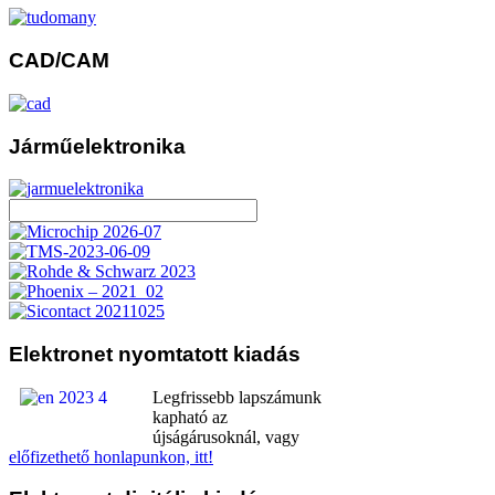
CAD/CAM
Járműelektronika
Elektronet
nyomtatott kiadás
Legfrissebb lapszámunk
kapható az
újságárusoknál, vagy
előfizethető honlapunkon, itt!