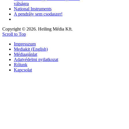
válságra
National Instruments
A pendrájv sem csodaszer!
Copyright © 2026. Heiling Média Kft.
Scroll to Top
Impresszum
Mediakit (English)
Médiaajánlat
Adatvédelmi nyilatkozat
Rólunk
Kapcsolat