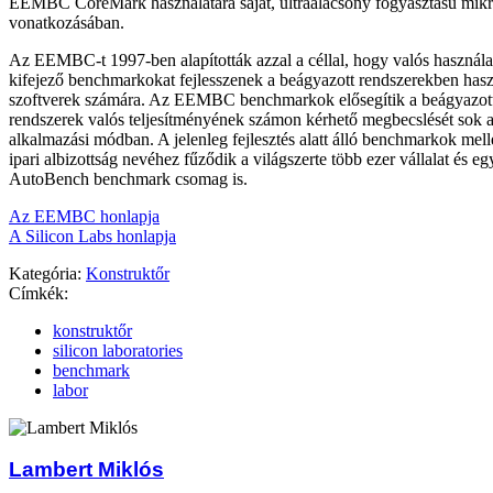
EEMBC CoreMark használatára saját, ultraalacsony fogyasztású mikr
vonatkozásában.
Az EEMBC-t 1997-ben alapították azzal a céllal, hogy valós használa
kifejező benchmarkokat fejlesszenek a beágyazott rendszerekben hasz
szoftverek számára. Az EEMBC benchmarkok elősegítik a beágyazott
rendszerek valós teljesítményének számon kérhető megbecslését sok 
alkalmazási módban. A jelenleg fejlesztés alatt álló benchmarkok melle
ipari albizottság nevéhez fűződik a világszerte több ezer vállalat és eg
AutoBench benchmark csomag is.
Az EEMBC honlapja
A Silicon Labs honlapja
Kategória:
Konstruktőr
Címkék:
konstruktőr
silicon laboratories
benchmark
labor
Lambert Miklós