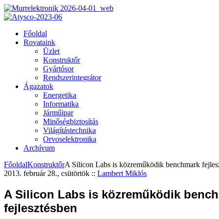
Főoldal
Rovataink
Üzlet
Konstruktőr
Gyártósor
Rendszerintegrátor
Ágazatok
Energetika
Informatika
Járműipar
Minőségbiztosítás
Világítástechnika
Orvoselektronika
Archívum
Főoldal
Konstruktőr
A Silicon Labs is közreműködik benchmark fejles
2013. február 28., csütörtök
::
Lambert Miklós
A Silicon Labs is közreműködik benc
fejlesztésben