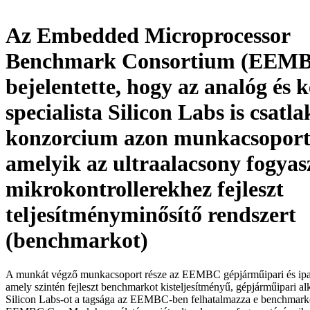
Az Embedded Microprocessor
Benchmark Consortium (EEM
bejelentette, hogy az analóg és k
specialista Silicon Labs is csatla
konzorcium azon munkacsoport
amelyik az ultraalacsony fogyas
mikrokontrollerekhez fejleszt
teljesítményminősítő rendszert
(benchmarkot)
A munkát végző munkacsoport része az EEMBC gépjárműipari és ipari
amely szintén fejleszt benchmarkot kisteljesítményű, gépjárműipari a
Silicon Labs-ot a tagsága az EEMBC-ben felhatalmazza e benchmark