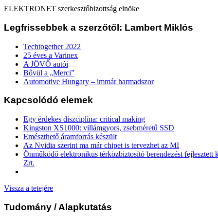
ELEKTRONET szerkesztőbizottság elnöke
Legfrissebbek a szerzőtől: Lambert Miklós
Techtogether 2022
25 éves a Varinex
A JÖVŐ autói
Bővül a „Merci”
Automotive Hungary – immár harmadszor
Kapcsolódó elemek
Egy érdekes diszciplína: critical making
Kingston XS1000: villámgyors, zsebméretű SSD
Emészthető áramforrás készült
Az Nvidia szerint ma már chipet is tervezhet az MI
Önműködő elektronikus térközbiztosító berendezést fejlesztett
Zrt.
Vissza a tetejére
Tudomány
/ Alapkutatás