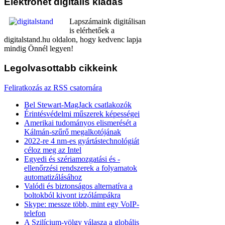
Elektronet
digitális kiadás
Lapszámaink digitálisan
is elérhetőek a
digitalstand.hu oldalon, hogy kedvenc lapja
mindig Önnél legyen!
Legolvasottabb
cikkeink
Feliratkozás az RSS csatornára
Bel Stewart-MagJack csatlakozók
Érintésvédelmi műszerek képességei
Amerikai tudományos elismerését a
Kálmán-szűrő megalkotójának
2022-re 4 nm-es gyártástechnológiát
céloz meg az Intel
Egyedi és szériamozgatási és -
ellenőrzési rendszerek a folyamatok
automatizálásához
Valódi és biztonságos alternatíva a
boltokból kivont izzólámpákra
Skype: messze több, mint egy VoIP-
telefon
A Szilícium-völgy válasza a globális